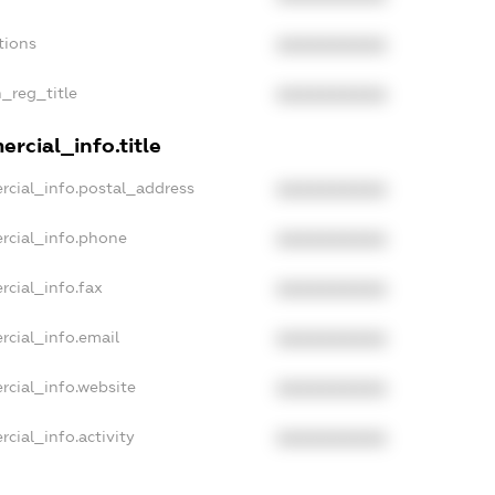
tions
XXXXXXXXXX
n_reg_title
XXXXXXXXXX
rcial_info.title
rcial_info.postal_address
XXXXXXXXXX
rcial_info.phone
XXXXXXXXXX
rcial_info.fax
XXXXXXXXXX
rcial_info.email
XXXXXXXXXX
rcial_info.website
XXXXXXXXXX
cial_info.activity
XXXXXXXXXX