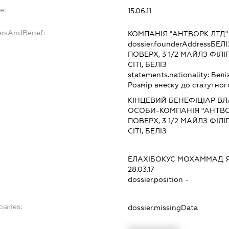
e:
15.06.11
ersAndBenef:
КОМПАНІЯ "АНТВОРК ЛТД"
dossier.founderAddress
БЕЛІ
ПОВЕРХ, 3 1/2 МАЙЛЗ ФІЛІ
СІТІ, БЕЛІЗ
statements.nationality:
Белі
Розмір внеску до статутног
КІНЦЕВИЙ БЕНЕФІЦІАР В
ОСОБИ-КОМПАНІЯ "АНТВОРК
ПОВЕРХ, 3 1/2 МАЙЛЗ ФІЛІ
СІТІ, БЕЛІЗ
ЕЛАХІБОКУС МОХАММАД Я
28.03.17
dossier.position -
iaries:
dossier.missingData