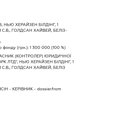
З, НЬЮ ХЕРАЙЗЕН БІЛДІНГ, 1
П С.В., ГОЛДСАН ХАЙВЕЙ, БЕЛІЗ-
з
о фонду (грн.):
1 300 000
(100 %)
ЛАСНИК (КОНТРОЛЕР) ЮРИДИЧНОЇ
 ЛТД", НЬЮ ХЕРАЙЗЕН БІЛДІНГ, 1
П С.В., ГОЛДСАН ХАЙВЕЙ, БЕЛІЗ
СІН
-
КЕРІВНИК
- dossier.from