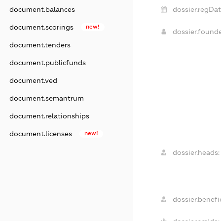
document.balances
dossier.regDat
document.scorings
new!
dossier.found
document.tenders
document.publicfunds
document.ved
document.semantrum
document.relationships
document.licenses
new!
dossier.heads:
dossier.benefic