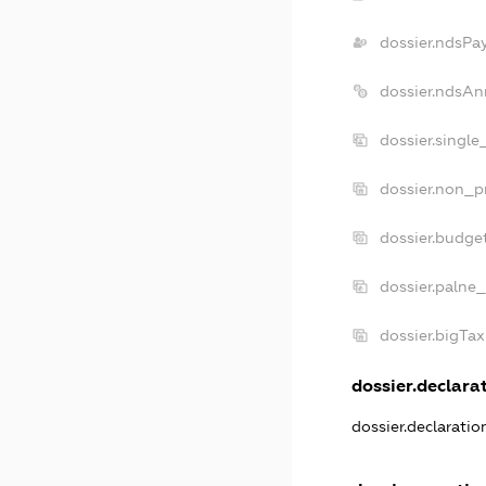
dossier.ndsPa
dossier.ndsAn
dossier.singl
dossier.non_p
dossier.budge
dossier.palne_
dossier.bigTa
dossier.declarat
dossier.declarati