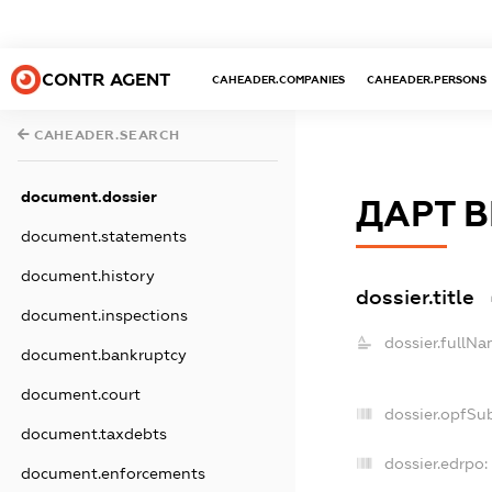
CONTR AGENT
CAHEADER.COMPANIES
CAHEADER.PERSONS
CAHEADER.SEARCH
document.dossier
ДАРТ 
document.statements
document.history
dossier.title
document.inspections
dossier.fullNa
document.bankruptcy
document.court
dossier.opfSu
document.taxdebts
dossier.edrpo:
document.enforcements