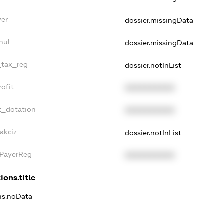
yer
dossier.missingData
nul
dossier.missingData
e_tax_reg
dossier.notInList
rofit
XXXXXXXXXX
t_dotation
XXXXXXXXXX
akciz
dossier.notInList
xPayerReg
XXXXXXXXXX
ions.title
ons.noData