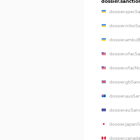
dossier.sanctio
dossier.specS
dossier.rnboS
dossier.amkuB
dossier.ofacS
dossier.ofac
dossier.gbSan
dossier.ausSa
dossier.euSan
dossier.japan
dossier.canad