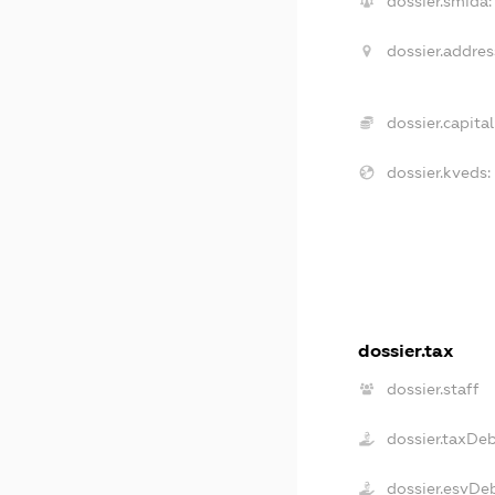
dossier.smida:
dossier.addres
dossier.capital
dossier.kveds:
dossier.tax
dossier.staff
dossier.taxDe
dossier.esvDe