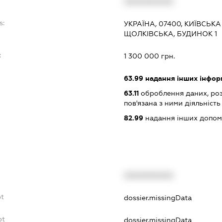
XXXXXXXXXX
s:
УКРАЇНА, 07400, КИЇВСЬК
ЩОЛКІВСЬКА, БУДИНОК 1
:
1 300 000 грн.
63.99
надання інших інформа
63.11
оброблення даних, роз
пов'язана з ними діяльність
82.99
надання інших допоміж
XXXXXXXXXX
bt
dossier.missingData
bt
dossier.missingData