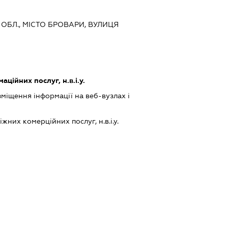
А ОБЛ., МІСТО БРОВАРИ, ВУЛИЦЯ
ційних послуг, н.в.і.у.
міщення інформації на веб-вузлах і
них комерційних послуг, н.в.і.у.