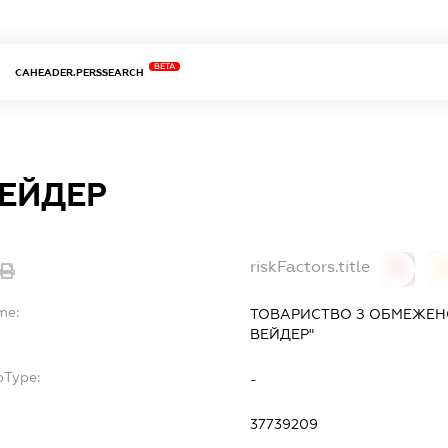
BETA
CAHEADER.PERSSEARCH
ВЕЙДЕР
riskFactors.title
0
0
me:
ТОВАРИСТВО З ОБМЕЖЕН
ВЕЙДЕР"
bType:
-
37739209