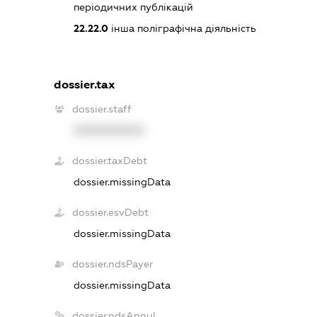
періодичних публікацій
22.22.0
інша поліграфічна діяльність
dossier.tax
dossier.staff
XXXXXXXXXX
dossier.taxDebt
dossier.missingData
dossier.esvDebt
dossier.missingData
dossier.ndsPayer
dossier.missingData
dossier.ndsAnnul