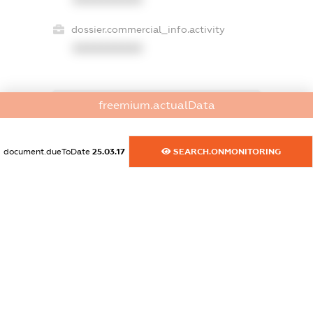
dossier.commercial_info.activity
XXXXXXXXXX
freemium.actualData
freemium.exampleText_1
freemium.exampleText_2
freemium.anonymousPerSearch2
document.dueToDate
25.03.17
SEARCH.ONMONITORING
FREEMIUM.DETAILS
FREEMIUM.REGISTER