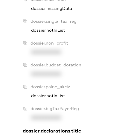
dossier.missingData
dossier.single_tax_reg
dossier.notInList
dossier.non_profit
XXXXXXXXXX
dossier.budget_dotation
XXXXXXXXXX
dossier.palne_akciz
dossier.notInList
dossier.bigTaxPayerReg
XXXXXXXXXX
dossier.declarations.title