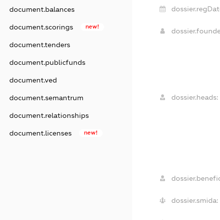
dossier.regDat
document.balances
document.scorings
new!
dossier.found
document.tenders
document.publicfunds
document.ved
dossier.heads:
document.semantrum
document.relationships
document.licenses
new!
dossier.benefic
dossier.smida: