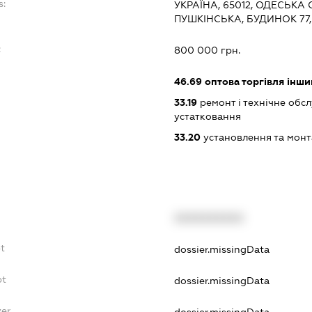
s:
УКРАЇНА, 65012, ОДЕСЬКА 
ПУШКІНСЬКА, БУДИНОК 77,
:
800 000 грн.
46.69
оптова торгівля інш
33.19
ремонт і технічне обс
устатковання
33.20
установлення та монт
XXXXXXXXXX
t
dossier.missingData
bt
dossier.missingData
yer
dossier.missingData