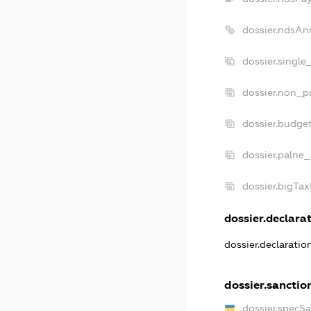
dossier.ndsAn
dossier.single
dossier.non_pr
dossier.budge
dossier.palne_
dossier.bigTa
dossier.declarat
dossier.declarati
dossier.sanctio
dossier.specS