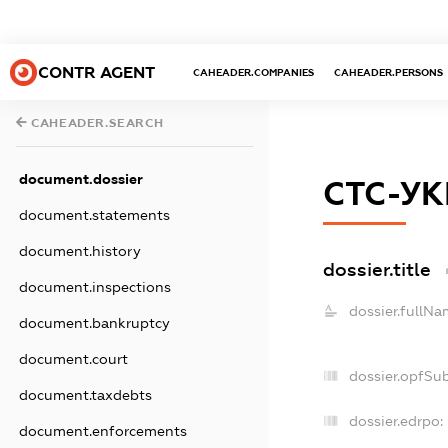
CONTR AGENT
CAHEADER.COMPANIES
CAHEADER.PERSONS
CAHEADER.SEARCH
document.dossier
СТС-УК
document.statements
document.history
dossier.title
document.inspections
dossier.fullNa
document.bankruptcy
document.court
dossier.opfSu
document.taxdebts
dossier.edrpo:
document.enforcements