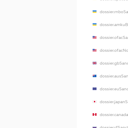
dossier.rnboS
dossier.amkuB
dossier.ofacS
dossier.ofacN
dossier.gbSan
dossier.ausSa
dossier.euSan
dossier.japan
dossier.canad
dossier.rfSanc