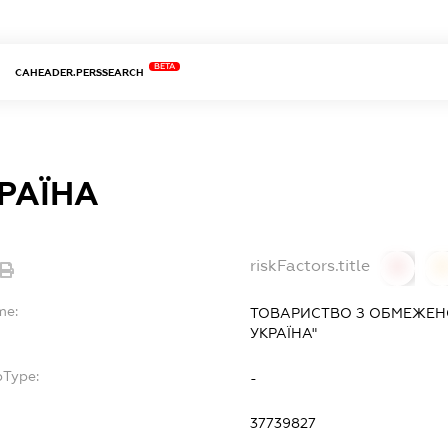
BETA
CAHEADER.PERSSEARCH
РАЇНА
riskFactors.title
0
0
me:
ТОВАРИСТВО З ОБМЕЖЕНО
УКРАЇНА"
bType:
-
37739827