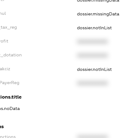
nul
dossier.missingData
_tax_reg
dossier.notInList
ofit
XXXXXXXXXX
t_dotation
XXXXXXXXXX
akciz
dossier.notInList
xPayerReg
XXXXXXXXXX
ions.title
ons.noData
ns
anctions
XXXXXXXXXX