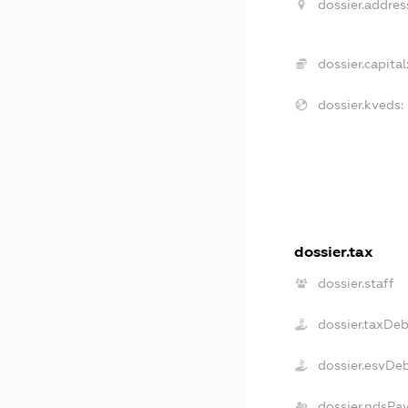
dossier.addres
dossier.capital
dossier.kveds:
dossier.tax
dossier.staff
dossier.taxDeb
dossier.esvDe
dossier.ndsPa