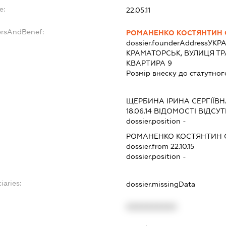
e:
22.05.11
ersAndBenef:
РОМАНЕНКО КОСТЯНТИН 
dossier.founderAddress
УКРА
КРАМАТОРСЬК, ВУЛИЦЯ ТР
КВАРТИРА 9
Розмір внеску до статутног
ЩЕРБИНА ІРИНА СЕРГІЇВН
18.06.14
ВІДОМОСТІ ВІДСУТ
dossier.position -
РОМАНЕНКО КОСТЯНТИН 
dossier.from 22.10.15
dossier.position -
iaries:
dossier.missingData
XXXXXXXXXX