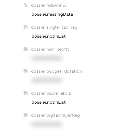
dossier.ndsAnnul
dossier.missingData
dossier.single_tax_reg
dossier.notInList
dossier.non_profit
XXXXXXXXXX
dossier.budget_dotation
XXXXXXXXXX
dossier.palne_akciz
dossier.notInList
dossier.bigTaxPayerReg
XXXXXXXXXX