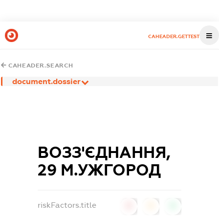
CAHEADER.GETTEST
CAHEADER.SEARCH
document.dossier
ВОЗЗ'ЄДНАННЯ,
29 М.УЖГОРОД
riskFactors.title
0
0
0