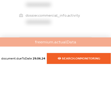
XXXXXXXXXX
dossier.commercial_info.activity
XXXXXXXXXX
freemium.actualData
freemium.exampleText_1
freemium.exampleText_2
freemium.anonymousPerSearch2
document.dueToDate
29.06.24
SEARCH.ONMONITORING
FREEMIUM.DETAILS
FREEMIUM.REGISTER