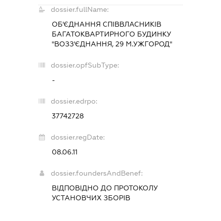
dossier.fullName:
ОБ'ЄДНАННЯ СПІВВЛАСНИКІВ
БАГАТОКВАРТИРНОГО БУДИНКУ
"ВОЗЗ'ЄДНАННЯ, 29 М.УЖГОРОД"
dossier.opfSubType:
-
dossier.edrpo:
37742728
dossier.regDate:
08.06.11
dossier.foundersAndBenef:
ВІДПОВІДНО ДО ПРОТОКОЛУ
УСТАНОВЧИХ ЗБОРІВ