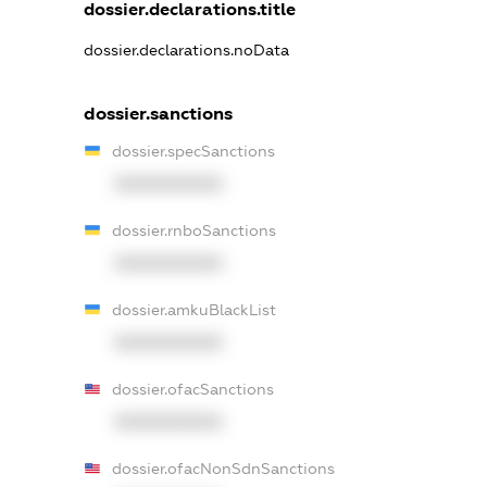
dossier.declarations.title
dossier.declarations.noData
dossier.sanctions
dossier.specSanctions
XXXXXXXXXX
dossier.rnboSanctions
XXXXXXXXXX
dossier.amkuBlackList
XXXXXXXXXX
dossier.ofacSanctions
XXXXXXXXXX
dossier.ofacNonSdnSanctions