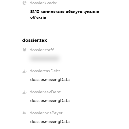
dossier.kveds:
81.10
комплексне обслуговування
об'єктів
dossier.tax
dossier.staff
XXXXXXXXXX
dossier.taxDebt
dossier.missingData
dossier.esvDebt
dossier.missingData
dossier.ndsPayer
dossier.missingData