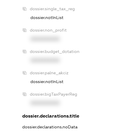
dossier.single_tax_reg
dossier.notInList
dossier.non_profit
XXXXXXXXXX
dossier.budget_dotation
XXXXXXXXXX
dossier.palne_akciz
dossier.notInList
dossier.bigTaxPayerReg
XXXXXXXXXX
dossier.declarations.title
dossier.declarations.noData