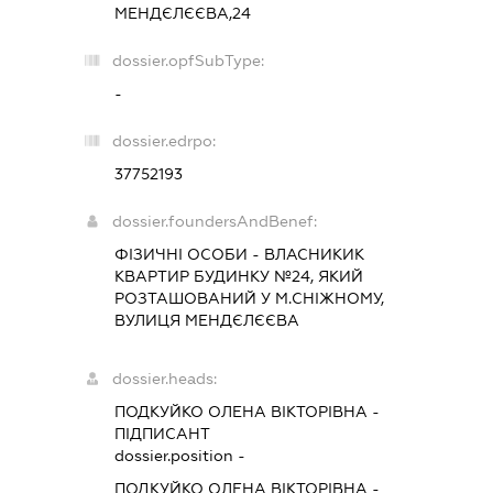
МЕНДЄЛЄЄВА,24
dossier.opfSubType:
-
dossier.edrpo:
37752193
dossier.foundersAndBenef:
ФІЗИЧНІ ОСОБИ - ВЛАСНИКИК
КВАРТИР БУДИНКУ №24, ЯКИЙ
РОЗТАШОВАНИЙ У М.СНІЖНОМУ,
ВУЛИЦЯ МЕНДЄЛЄЄВА
dossier.heads:
ПОДКУЙКО ОЛЕНА ВІКТОРІВНА
-
ПІДПИСАНТ
dossier.position -
ПОДКУЙКО ОЛЕНА ВІКТОРІВНА
-