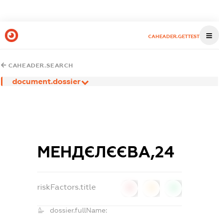
CAHEADER.GETTEST
CAHEADER.SEARCH
document.dossier
МЕНДЄЛЄЄВА,24
riskFactors.title
0
0
0
dossier.fullName: