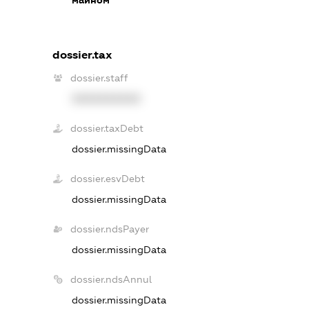
dossier.tax
dossier.staff
XXXXXXXXXX
dossier.taxDebt
dossier.missingData
dossier.esvDebt
dossier.missingData
dossier.ndsPayer
dossier.missingData
dossier.ndsAnnul
dossier.missingData