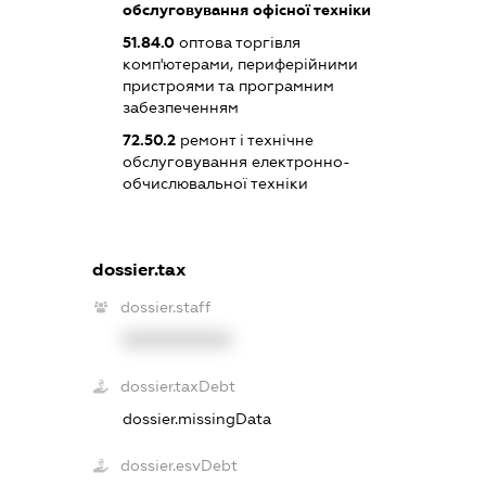
обслуговування офісної техніки
51.84.0
оптова торгівля
комп'ютерами, периферійними
пристроями та програмним
забезпеченням
72.50.2
ремонт і технічне
обслуговування електронно-
обчислювальної техніки
dossier.tax
dossier.staff
XXXXXXXXXX
dossier.taxDebt
dossier.missingData
dossier.esvDebt