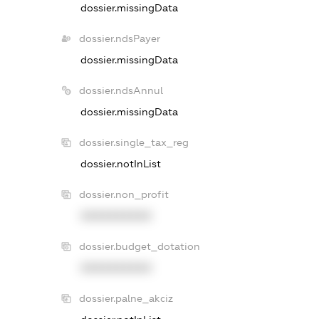
dossier.missingData
dossier.ndsPayer
dossier.missingData
dossier.ndsAnnul
dossier.missingData
dossier.single_tax_reg
dossier.notInList
dossier.non_profit
XXXXXXXXXX
dossier.budget_dotation
XXXXXXXXXX
dossier.palne_akciz