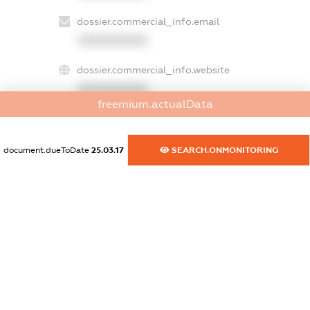
dossier.commercial_info.email
XXXXXXXXXX
dossier.commercial_info.website
XXXXXXXXXX
freemium.actualData
dossier.commercial_info.activity
XXXXXXXXXX
document.dueToDate
25.03.17
SEARCH.ONMONITORING
freemium.exampleText_1
freemium.exampleText_2
freemium.anonymousPerSearch2
FREEMIUM.DETAILS
FREEMIUM.REGISTER