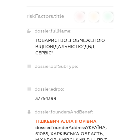
riskFactors.title
0
0
0
dossier.fullName:
ТОВАРИСТВО З ОБМЕЖЕНОЮ
ВІДПОВІДАЛЬНІСТЮ"ДВД -
СЕРВІС"
dossier.opfSubType:
-
dossier.edrpo:
37754399
dossier.foundersAndBenef:
ТІШКЕВИЧ АЛЛА ІГОРІВНА
dossier.founderAddress
УКРАЇНА,
61085, ХАРКIВСЬКА ОБЛАСТЬ,