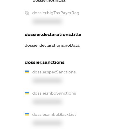
dossier.notInList
dossier.bigTaxPayerReg
XXXXXXXXXX
dossier.declarations.title
dossier.declarations.noData
dossier.sanctions
dossier.specSanctions
XXXXXXXXXX
dossier.rnboSanctions
XXXXXXXXXX
dossier.amkuBlackList
XXXXXXXXXX