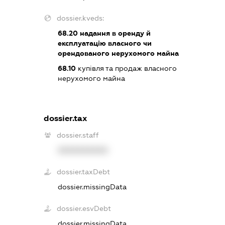
dossier.kveds:
68.20
надання в оренду й
експлуатацію власного чи
орендованого нерухомого майна
68.10
купівля та продаж власного
нерухомого майна
dossier.tax
dossier.staff
XXXXXXXXXX
dossier.taxDebt
dossier.missingData
dossier.esvDebt
dossier.missingData