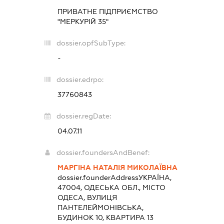
ПРИВАТНЕ ПІДПРИЄМСТВО
"МЕРКУРІЙ 35"
dossier.opfSubType:
-
dossier.edrpo:
37760843
dossier.regDate:
04.07.11
dossier.foundersAndBenef:
МАРГІНА НАТАЛІЯ МИКОЛАЇВНА
dossier.founderAddress
УКРАЇНА,
47004, ОДЕСЬКА ОБЛ., МІСТО
ОДЕСА, ВУЛИЦЯ
ПАНТЕЛЕЙМОНІВСЬКА,
БУДИНОК 10, КВАРТИРА 13