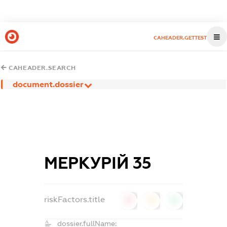
CAHEADER.GETTEST
CAHEADER.SEARCH
document.dossier
МЕРКУРІЙ 35
riskFactors.title
0
0
0
dossier.fullName: