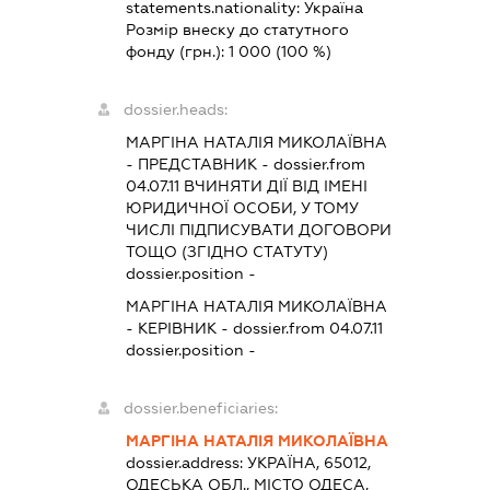
statements.nationality:
Україна
Розмір внеску до статутного
фонду (грн.):
1 000
(100 %)
dossier.heads:
МАРГІНА НАТАЛІЯ МИКОЛАЇВНА
-
ПРЕДСТАВНИК
- dossier.from
04.07.11
ВЧИНЯТИ ДІЇ ВІД ІМЕНІ
ЮРИДИЧНОЇ ОСОБИ, У ТОМУ
ЧИСЛІ ПІДПИСУВАТИ ДОГОВОРИ
ТОЩО (ЗГІДНО СТАТУТУ)
dossier.position -
МАРГІНА НАТАЛІЯ МИКОЛАЇВНА
-
КЕРІВНИК
- dossier.from 04.07.11
dossier.position -
dossier.beneficiaries:
МАРГІНА НАТАЛІЯ МИКОЛАЇВНА
dossier.address:
УКРАЇНА, 65012,
ОДЕСЬКА ОБЛ., МІСТО ОДЕСА,