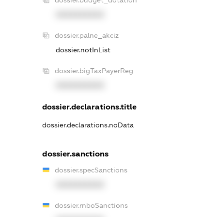
dossier.budget_dotation
XXXXXXXXXX
dossier.palne_akciz
dossier.notInList
dossier.bigTaxPayerReg
XXXXXXXXXX
dossier.declarations.title
dossier.declarations.noData
dossier.sanctions
dossier.specSanctions
XXXXXXXXXX
dossier.rnboSanctions