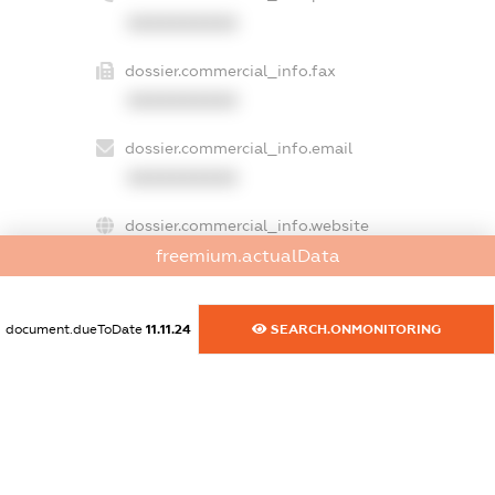
XXXXXXXXXX
dossier.commercial_info.fax
XXXXXXXXXX
dossier.commercial_info.email
XXXXXXXXXX
dossier.commercial_info.website
XXXXXXXXXX
freemium.actualData
dossier.commercial_info.activity
document.dueToDate
11.11.24
SEARCH.ONMONITORING
XXXXXXXXXX
freemium.exampleText_1
freemium.exampleText_2
freemium.anonymousPerSearch2