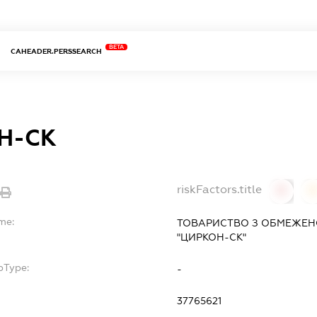
BETA
CAHEADER.PERSSEARCH
Н-СК
riskFactors.title
0
0
me:
ТОВАРИСТВО З ОБМЕЖЕН
"ЦИРКОН-СК"
bType:
-
37765621