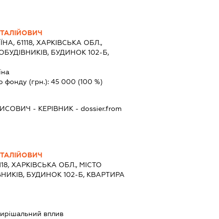
ІТАЛІЙОВИЧ
ЇНА, 61118, ХАРКІВСЬКА ОБЛ.,
ОБУДІВНИКІВ, БУДИНОК 102-Б,
їна
о фонду (грн.):
45 000
(100 %)
РИСОВИЧ
-
КЕРІВНИК
- dossier.from
ІТАЛІЙОВИЧ
118, ХАРКІВСЬКА ОБЛ., МІСТО
ВНИКІВ, БУДИНОК 102-Б, КВАРТИРА
ирішальний вплив