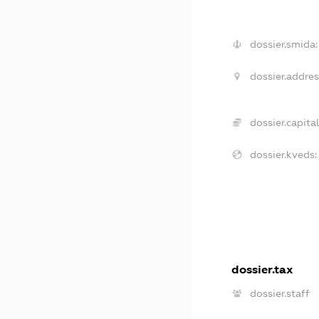
dossier.smida:
dossier.addres
dossier.capital
dossier.kveds:
dossier.tax
dossier.staff