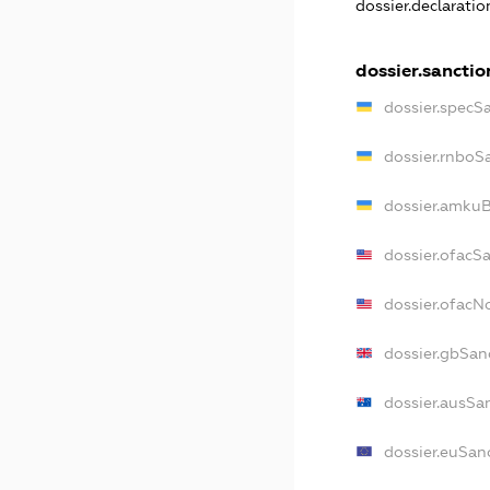
dossier.declarati
dossier.sanctio
dossier.specS
dossier.rnboS
dossier.amkuB
dossier.ofacS
dossier.ofac
dossier.gbSan
dossier.ausSa
dossier.euSan