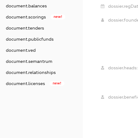
document.balances
dossier.regDat
document.scorings
new!
dossier.found
document.tenders
document.publicfunds
document.ved
document.semantrum
dossier.heads:
document.relationships
document.licenses
new!
dossier.benefic