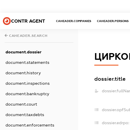
CONTR AGENT
CAHEADER.COMPANIES
CAHEADER.PERSONS
CAHEADER.SEARCH
document.dossier
ЦИРКО
document.statements
document.history
dossier.title
document.inspections
dossier.fullNa
document.bankruptcy
document.court
dossier.opfSu
document.taxdebts
dossier.edrpo:
document.enforcements