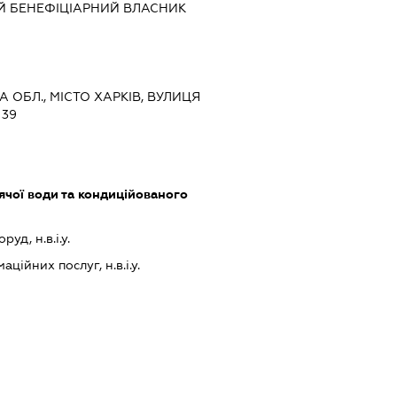
Й БЕНЕФІЦІАРНИЙ ВЛАСНИК
КА ОБЛ., МІСТО ХАРКІВ, ВУЛИЦЯ
 39
ячої води та кондиційованого
уд, н.в.і.у.
ійних послуг, н.в.і.у.