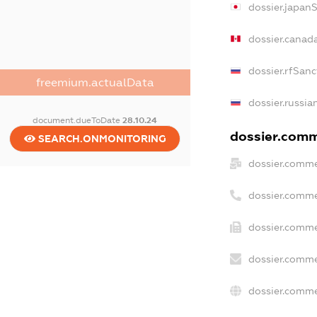
dossier.japan
dossier.canad
dossier.rfSanc
freemium.actualData
dossier.russia
document.dueToDate
28.10.24
dossier.comme
SEARCH.ONMONITORING
dossier.comme
dossier.comme
dossier.comme
dossier.comme
dossier.comme