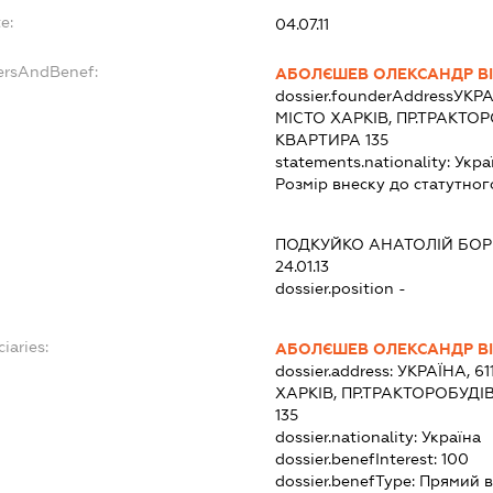
e:
04.07.11
ersAndBenef:
АБОЛЄШЕВ ОЛЕКСАНДР В
dossier.founderAddress
УКРА
МІСТО ХАРКІВ, ПР.ТРАКТОР
КВАРТИРА 135
statements.nationality:
Укра
Розмір внеску до статутног
ПОДКУЙКО АНАТОЛІЙ БО
24.01.13
dossier.position -
iaries:
АБОЛЄШЕВ ОЛЕКСАНДР В
dossier.address:
УКРАЇНА, 61
ХАРКІВ, ПР.ТРАКТОРОБУДІ
135
dossier.nationality:
Україна
dossier.benefInterest:
100
dossier.benefType:
Прямий в