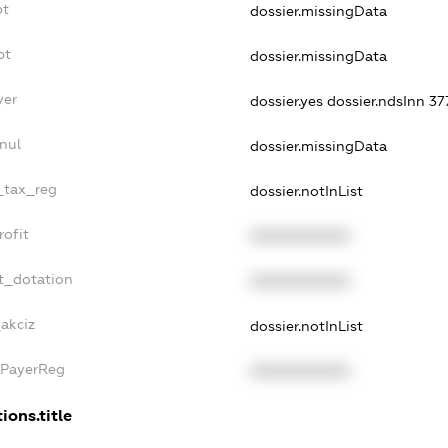
bt
dossier.missingData
bt
dossier.missingData
yer
dossier.yes
dossier.ndsInn 3
nul
dossier.missingData
e_tax_reg
dossier.notInList
rofit
XXXXXXXXXX
t_dotation
XXXXXXXXXX
akciz
dossier.notInList
xPayerReg
XXXXXXXXXX
ions.title