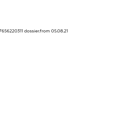
77656220311
dossier.from 05.08.21