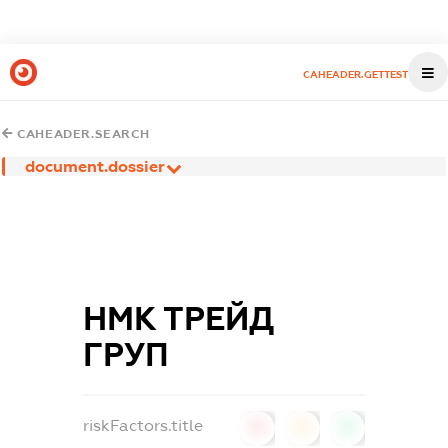
CAHEADER.GETTEST
CAHEADER.SEARCH
document.dossier
НМК ТРЕЙД
ГРУП
riskFactors.title
0
0
0