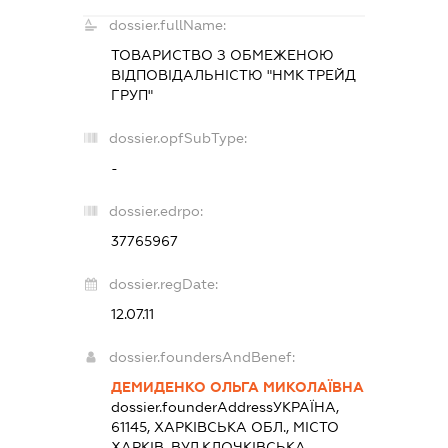
dossier.fullName:
ТОВАРИСТВО З ОБМЕЖЕНОЮ
ВІДПОВІДАЛЬНІСТЮ "НМК ТРЕЙД
ГРУП"
dossier.opfSubType:
-
dossier.edrpo:
37765967
dossier.regDate:
12.07.11
dossier.foundersAndBenef:
ДЕМИДЕНКО ОЛЬГА МИКОЛАЇВНА
dossier.founderAddress
УКРАЇНА,
61145, ХАРКІВСЬКА ОБЛ., МІСТО
ХАРКІВ, ВУЛ.КЛОЧКІВСЬКА,