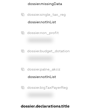
dossier.missingData
dossier.single_tax_reg
dossier.notInList
dossier.non_profit
XXXXXXXXXX
dossier.budget_dotation
XXXXXXXXXX
dossier.palne_akciz
dossier.notInList
dossier.bigTaxPayerReg
XXXXXXXXXX
dossier.declarations.title