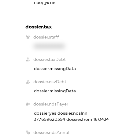
продуктів
dossier.tax
dossier.staff
XXXXXXXXXX
dossier.taxDebt
dossier.missingData
dossier.esvDebt
dossier.missingData
dossier.ndsPayer
dossier.yes
dossier.ndsInn
377659620354
dossier.from 16.04.14
dossier.ndsAnnul