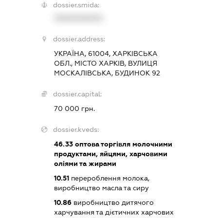
dossier.smida:
XXXXXXXXXX
dossier.address:
УКРАЇНА, 61004, ХАРКІВСЬКА
ОБЛ., МІСТО ХАРКІВ, ВУЛИЦЯ
МОСКАЛІВСЬКА, БУДИНОК 92
dossier.capital:
70 000 грн.
dossier.kveds:
46.33
оптова торгівля молочними
продуктами, яйцями, харчовими
оліями та жирами
10.51
перероблення молока,
виробництво масла та сиру
10.86
виробництво дитячого
харчування та дієтичних харчових