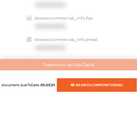
XXXXXXXXXX
dossier.commercial_info.fax
XXXXXXXXXX
dossier.commercial_info.email
XXXXXXXXXX
dossier.commercial_info.website
freemium.actualData
XXXXXXXXXX
dossier.commercial_info.activity
document.dueToDate
05.07.25
SEARCH.ONMONITORING
XXXXXXXXXX
freemium.exampleText_1
freemium.exampleText_2
freemium.anonymousPerSearch2