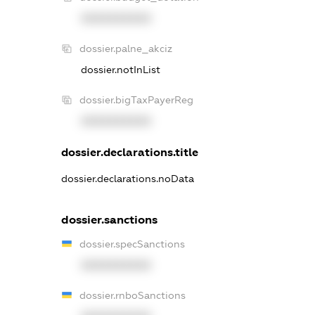
XXXXXXXXXX
dossier.palne_akciz
dossier.notInList
dossier.bigTaxPayerReg
XXXXXXXXXX
dossier.declarations.title
dossier.declarations.noData
dossier.sanctions
dossier.specSanctions
XXXXXXXXXX
dossier.rnboSanctions