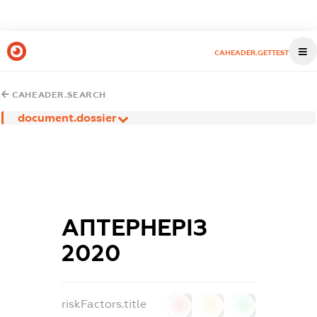
CAHEADER.GETTEST
CAHEADER.SEARCH
document.dossier
АПТЕРНЕРІЗ
2020
riskFactors.title
0
0
0