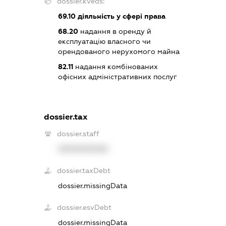
dossier.kveds:
69.10
діяльність у сфері права
68.20
надання в оренду й
експлуатацію власного чи
орендованого нерухомого майна
82.11
надання комбінованих
офісних адміністративних послуг
dossier.tax
dossier.staff
XXXXXXXXXX
dossier.taxDebt
dossier.missingData
dossier.esvDebt
dossier.missingData