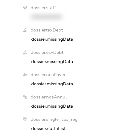
dossier.staff
XXXXXXXXXX
dossier.taxDebt
dossier.missingData
dossier.esvDebt
dossier.missingData
dossier.ndsPayer
dossier.missingData
dossier.ndsAnnul
dossier.missingData
dossier.single_tax_reg
dossier.notInList