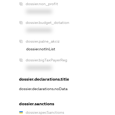
dossier.non_profit
XXXXXXXXXX
dossier.budget_dotation
XXXXXXXXXX
dossier.palne_akciz
dossier.notInList
dossier.bigTaxPayerReg
XXXXXXXXXX
dossier.declarations.title
dossier.declarations.noData
dossier.sanctions
dossier.specSanctions