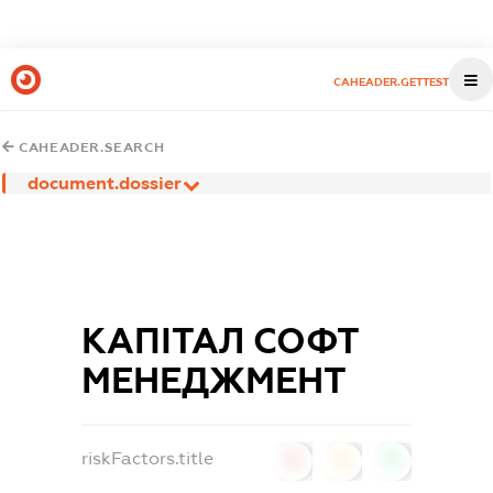
CAHEADER.GETTEST
CAHEADER.SEARCH
document.dossier
КАПІТАЛ СОФТ
МЕНЕДЖМЕНТ
riskFactors.title
0
0
0