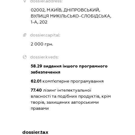
dossier.address:
02002, М.КИЇВ, ДНІПРОВСЬКИЙ,
ВУЛИЦЯ МИКІЛЬСЬКО-СЛОБІДСЬКА,
1-А, 202
dossier.capital:
2 000 грн.
dossier.kveds:
58.29
видання іншого програмного
забезпечення
62.01
комп'ютерне програмування
77.40
лізинг інтелектуальної
власності та подібних продуктів, крім
творів, захищених авторськими
правами
dossier.tax