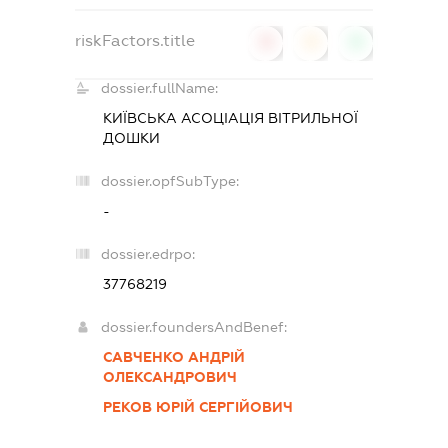
riskFactors.title
0
0
0
dossier.fullName:
КИЇВСЬКА АСОЦІАЦІЯ ВІТРИЛЬНОЇ
ДОШКИ
dossier.opfSubType:
-
dossier.edrpo:
37768219
dossier.foundersAndBenef:
САВЧЕНКО АНДРІЙ
ОЛЕКСАНДРОВИЧ
РЕКОВ ЮРІЙ СЕРГІЙОВИЧ