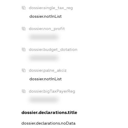
dossier.single_tax_reg
dossier.notInList
dossier.non_profit
XXXXXXXXXX
dossier.budget_dotation
XXXXXXXXXX
dossier.palne_akciz
dossier.notInList
dossier.bigTaxPayerReg
XXXXXXXXXX
dossier.declarations.title
dossier.declarations.noData