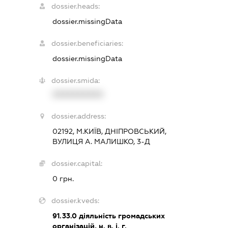
dossier.heads:
dossier.missingData
dossier.beneficiaries:
dossier.missingData
dossier.smida:
XXXXXXXXXX
dossier.address:
02192, М.КИЇВ, ДНІПРОВСЬКИЙ,
ВУЛИЦЯ А. МАЛИШКО, 3-Д
dossier.capital:
0 грн.
dossier.kveds:
91.33.0
діяльність громадських
організацій, н. в. і. г.