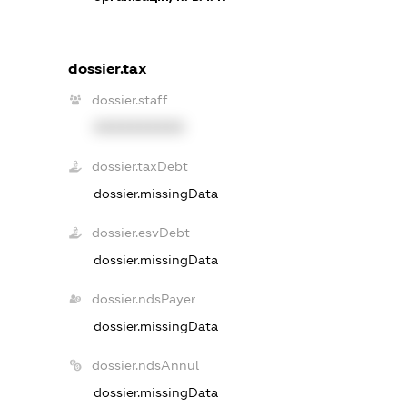
dossier.tax
dossier.staff
XXXXXXXXXX
dossier.taxDebt
dossier.missingData
dossier.esvDebt
dossier.missingData
dossier.ndsPayer
dossier.missingData
dossier.ndsAnnul
dossier.missingData