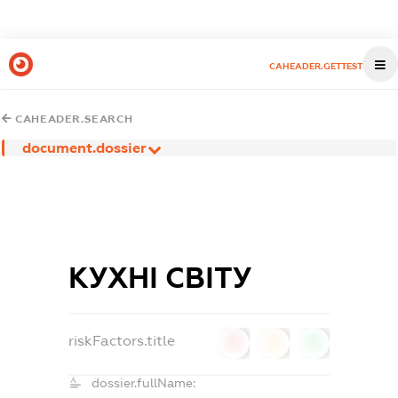
CAHEADER.GETTEST
CAHEADER.SEARCH
document.dossier
КУХНІ СВІТУ
riskFactors.title
0
0
0
dossier.fullName: