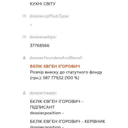
КУХНІ СВІТУ
dossier.opfSubType:
-
dossier.edrpo:
37768566
dossier.foundersAndBenef:
БЄЛІК ЄВГЕН ІГОРОВИЧ
Розмір внеску до статутного фонду
(грн.):
587 779,52
(100 %)
dossier.heads:
БЄЛІК ЄВГЕН ІГОРОВИЧ
-
ПІДПИСАНТ
dossier.position -
БЄЛІК ЄВГЕН ІГОРОВИЧ
-
КЕРІВНИК
dossier.position -