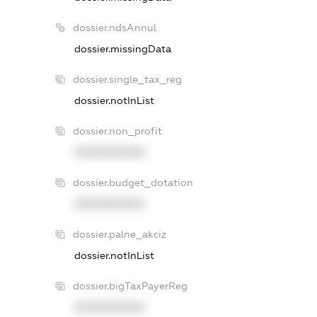
dossier.ndsAnnul
dossier.missingData
dossier.single_tax_reg
dossier.notInList
dossier.non_profit
XXXXXXXXXX
dossier.budget_dotation
XXXXXXXXXX
dossier.palne_akciz
dossier.notInList
dossier.bigTaxPayerReg
XXXXXXXXXX