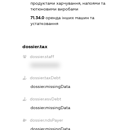
продуктами харчування, напоями та
тютюновими виробами
71.34.0
оренда інших машин та
устатковання
dossier.tax
dossier.staff
XXXXXXXXXX
dossier.taxDebt
dossier.missingData
dossier.esvDebt
dossier.missingData
dossier.ndsPayer
dossier.missingData