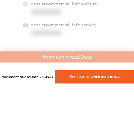
dossier.commercial_info.website
XXXXXXXXXX
dossier.commercial_info.activity
XXXXXXXXXX
freemium.actualData
freemium.exampleText_1
freemium.exampleText_2
freemium.anonymousPerSearch2
document.dueToDate
25.03.17
SEARCH.ONMONITORING
FREEMIUM.DETAILS
FREEMIUM.REGISTER