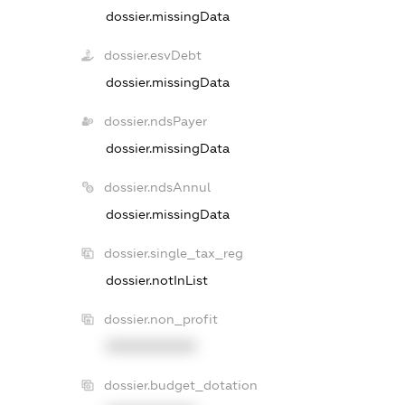
dossier.missingData
dossier.esvDebt
dossier.missingData
dossier.ndsPayer
dossier.missingData
dossier.ndsAnnul
dossier.missingData
dossier.single_tax_reg
dossier.notInList
dossier.non_profit
XXXXXXXXXX
dossier.budget_dotation