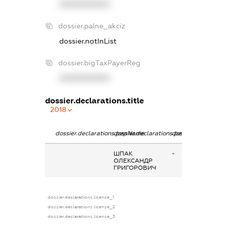
XXXXXXXXXX
dossier.palne_akciz
dossier.notInList
dossier.bigTaxPayerReg
XXXXXXXXXX
dossier.declarations.title
2018
dossier.declarations.pepName
dossier.declarations.personName
dossier.declaratio
ШПАК
-
ОЛЕКСАНДР
ГРИГОРОВИЧ
dossier.declarations.license_1
dossier.declarations.license_2
dossier.declarations.license_3