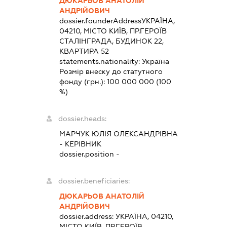
ДЮКАРЬОВ АНАТОЛІЙ
АНДРІЙОВИЧ
dossier.founderAddress
УКРАЇНА,
04210, МІСТО КИЇВ, ПР.ГЕРОЇВ
СТАЛІНГРАДА, БУДИНОК 22,
КВАРТИРА 52
statements.nationality:
Україна
Розмір внеску до статутного
фонду (грн.):
100 000 000
(100
%)
dossier.heads:
МАРЧУК ЮЛІЯ ОЛЕКСАНДРІВНА
-
КЕРІВНИК
dossier.position -
dossier.beneficiaries:
ДЮКАРЬОВ АНАТОЛІЙ
АНДРІЙОВИЧ
dossier.address:
УКРАЇНА, 04210,
МІСТО КИЇВ, ПР.ГЕРОЇВ