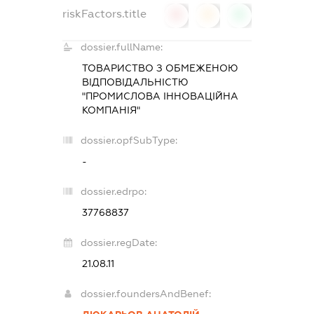
riskFactors.title
0
0
0
dossier.fullName:
ТОВАРИСТВО З ОБМЕЖЕНОЮ
ВІДПОВІДАЛЬНІСТЮ
"ПРОМИСЛОВА ІННОВАЦІЙНА
КОМПАНІЯ"
dossier.opfSubType:
-
dossier.edrpo:
37768837
dossier.regDate:
21.08.11
dossier.foundersAndBenef: