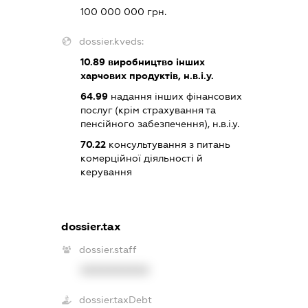
100 000 000 грн.
dossier.kveds:
10.89
виробництво інших
харчових продуктів, н.в.і.у.
64.99
надання інших фінансових
послуг (крім страхування та
пенсійного забезпечення), н.в.і.у.
70.22
консультування з питань
комерційної діяльності й
керування
dossier.tax
dossier.staff
XXXXXXXXXX
dossier.taxDebt