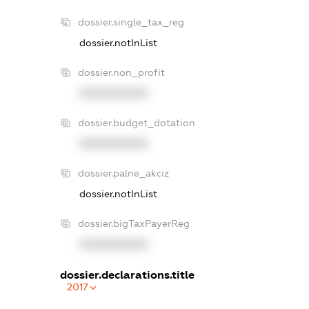
dossier.single_tax_reg
dossier.notInList
dossier.non_profit
XXXXXXXXXX
dossier.budget_dotation
XXXXXXXXXX
dossier.palne_akciz
dossier.notInList
dossier.bigTaxPayerReg
XXXXXXXXXX
dossier.declarations.title
2017