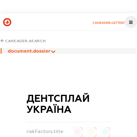
CAHEADER.GETTEST
CAHEADER.SEARCH
document.dossier
ДЕНТСПЛАЙ
УКРАЇНА
riskFactors.title
0
0
0