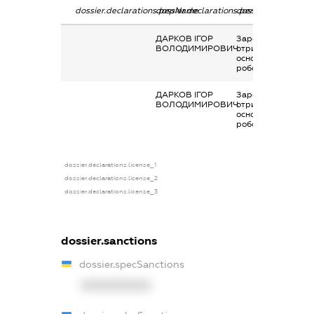
dossier.declarations.pepName
dossier.declarations.personName
dossier.declaratio
ДАРКОВ ІГОР
Заробітна плата
ВОЛОДИМИРОВИЧ
отримана за
основним місцем
роботи
ДАРКОВ ІГОР
Заробітна плата
ВОЛОДИМИРОВИЧ
отримана за
основним місцем
роботи
dossier.declarations.license_1
dossier.declarations.license_2
dossier.declarations.license_3
dossier.sanctions
dossier.specSanctions
XXXXXXXXXX