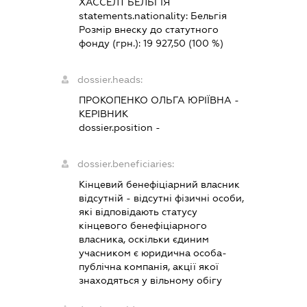
ХАССЕЛТ БЕЛЬГІЯ
statements.nationality:
Бельгія
Розмір внеску до статутного
фонду (грн.):
19 927,50
(100 %)
dossier.heads:
ПРОКОПЕНКО ОЛЬГА ЮРІЇВНА
-
КЕРІВНИК
dossier.position -
dossier.beneficiaries:
Кінцевий бенефіціарний власник
відсутній - відсутні фізичні особи,
які відповідають статусу
кінцевого бенефіціарного
власника, оскільки єдиним
учасником є юридична особа-
публічна компанія, акції якої
знаходяться у вільному обігу