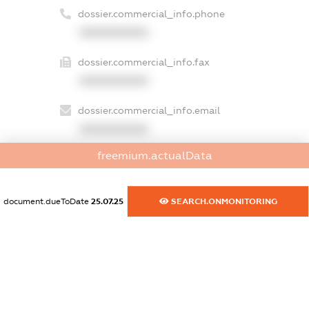
dossier.commercial_info.phone
XXXXXXXXXX
dossier.commercial_info.fax
XXXXXXXXXX
dossier.commercial_info.email
XXXXXXXXXX
freemium.actualData
dossier.commercial_info.website
XXXXXXXXXX
document.dueToDate
25.07.25
SEARCH.ONMONITORING
dossier.commercial_info.activity
XXXXXXXXXX
freemium.exampleText_1
freemium.exampleText_2