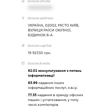
dossier.smida:
XXXXXXXXXX
dossier.address:
УКРАЇНА, 02002, МІСТО КИЇВ,
ВУЛИЦЯ РАЇСИ ОКІПНОЇ,
БУДИНОК 8-А
dossier.capital:
19 927,50 грн.
dossier.kveds:
62.02
консультування з питань
інформатизації
63.99
надання інших
інформаційних послуг, н.в.і.у.
77.33
надання в оренду офісних
машин і устатковання, у тому
числі комп'ютерів