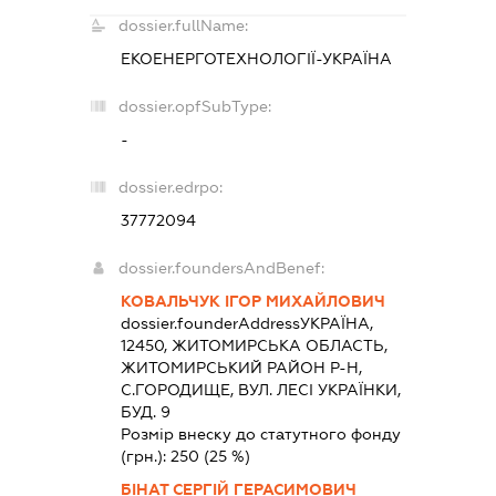
dossier.fullName:
ЕКОЕНЕРГОТЕХНОЛОГІЇ-УКРАЇНА
dossier.opfSubType:
-
dossier.edrpo:
37772094
dossier.foundersAndBenef:
КОВАЛЬЧУК ІГОР МИХАЙЛОВИЧ
dossier.founderAddress
УКРАЇНА,
12450, ЖИТОМИРСЬКА ОБЛАСТЬ,
ЖИТОМИРСЬКИЙ РАЙОН Р-Н,
С.ГОРОДИЩЕ, ВУЛ. ЛЕСІ УКРАЇНКИ,
БУД. 9
Розмір внеску до статутного фонду
(грн.):
250
(25 %)
БІНАТ СЕРГІЙ ГЕРАСИМОВИЧ