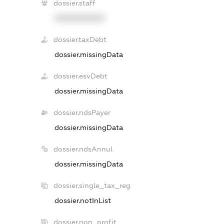
dossier.staff
XXXXXXXXXX
dossier.taxDebt
dossier.missingData
dossier.esvDebt
dossier.missingData
dossier.ndsPayer
dossier.missingData
dossier.ndsAnnul
dossier.missingData
dossier.single_tax_reg
dossier.notInList
dossier.non_profit