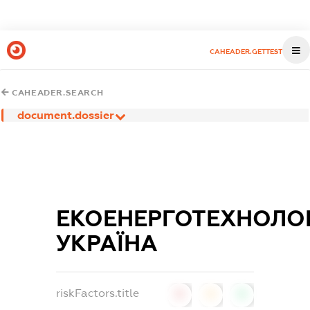
CAHEADER.GETTEST
CAHEADER.SEARCH
document.dossier
ЕКОЕНЕРГОТЕХНОЛОГ
УКРАЇНА
riskFactors.title
0
0
0