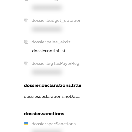
XXXXXXXXXX
dossier.budget_dotation
XXXXXXXXXX
dossier.palne_akciz
dossier.notInList
dossier.bigTaxPayerReg
XXXXXXXXXX
dossier.declarations.title
dossier.declarations.noData
dossier.sanctions
dossier.specSanctions