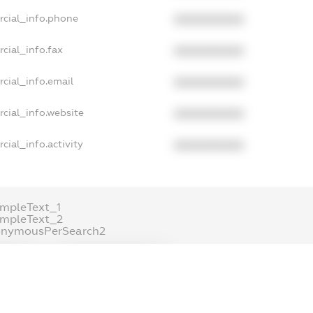
rcial_info.phone
XXXXXXXXXX
cial_info.fax
XXXXXXXXXX
cial_info.email
XXXXXXXXXX
cial_info.website
XXXXXXXXXX
cial_info.activity
XXXXXXXXXX
mpleText_1
ampleText_2
onymousPerSearch2
ETAILS
FREEMIUM.REGISTER