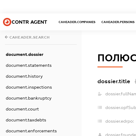
CONTR AGENT
CAHEADER.COMPANIES
CAHEADER.PERSONS
CAHEADER.SEARCH
document.dossier
ПОЛЮС 
document.statements
document.history
dossier.title
document.inspections
dossier.fullNa
document.bankruptcy
dossier.opfSu
document.court
document.taxdebts
dossier.edrpo:
document.enforcements
dossier.found