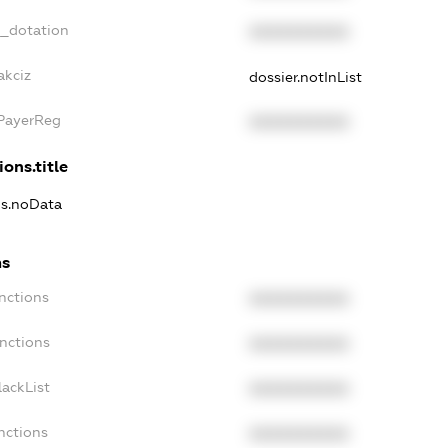
t_dotation
XXXXXXXXXX
akciz
dossier.notInList
xPayerReg
XXXXXXXXXX
ions.title
ns.noData
ns
nctions
XXXXXXXXXX
nctions
XXXXXXXXXX
ackList
XXXXXXXXXX
nctions
XXXXXXXXXX