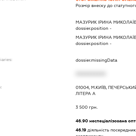
Розмір внеску до статутног
МАЗУРИК ІРИНА МИКОЛАЇ
dossier.position -
МАЗУРИК ІРИНА МИКОЛАЇ
dossier.position -
iaries:
dossier.missingData
XXXXXXXXXX
:
01004, М.КИЇВ, ПЕЧЕРСЬКИЙ
ЛІТЕРА А
3 500 грн.
46.90
неспеціалізована опт
46.19
діяльність посередник
асортименту