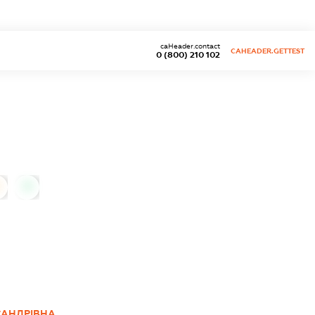
caHeader.contact
CAHEADER.GETTEST
0 (800) 210 102
0
САНДРІВНА