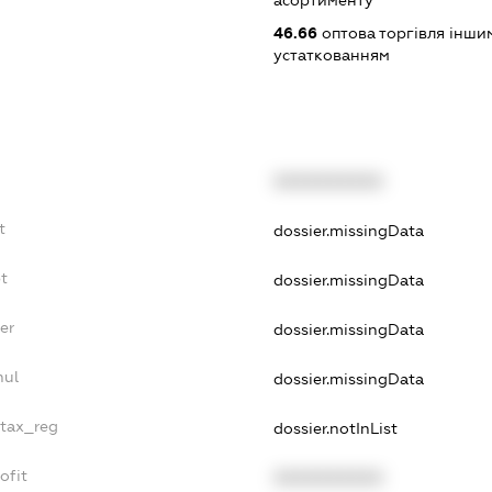
46.66
оптова торгівля інш
устаткованням
XXXXXXXXXX
t
dossier.missingData
t
dossier.missingData
er
dossier.missingData
nul
dossier.missingData
_tax_reg
dossier.notInList
ofit
XXXXXXXXXX