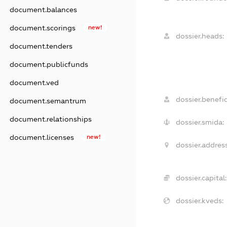
document.balances
document.scorings
new!
dossier.heads:
document.tenders
document.publicfunds
document.ved
dossier.benefic
document.semantrum
document.relationships
dossier.smida:
document.licenses
new!
dossier.address
dossier.capital:
dossier.kveds: