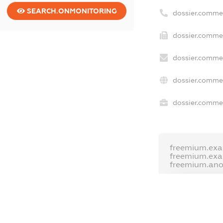
SEARCH.ONMONITORING
dossier.comme
dossier.commer
dossier.commer
dossier.commer
dossier.commer
freemium.exa
freemium.ex
freemium.an
FREEMIUM.D