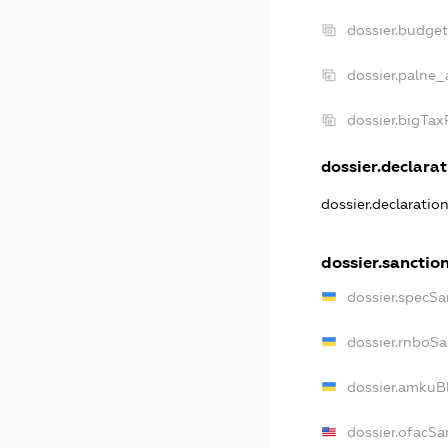
dossier.budge
dossier.palne_
dossier.bigTa
dossier.declarat
dossier.declaratio
dossier.sanctio
dossier.specSa
dossier.rnboSa
dossier.amkuBl
dossier.ofacSa