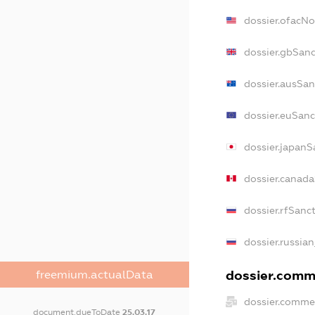
dossier.ofacN
dossier.gbSanc
dossier.ausSan
dossier.euSanc
dossier.japanS
dossier.canad
dossier.rfSanc
dossier.russian
dossier.comme
freemium.actualData
dossier.commer
document.dueToDate
25.03.17