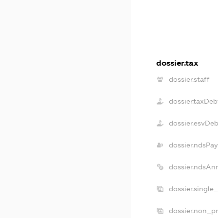
dossier.tax
dossier.staff
dossier.taxDeb
dossier.esvDeb
dossier.ndsPay
dossier.ndsAn
dossier.single
dossier.non_pr