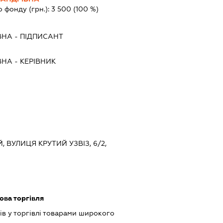
о фонду (грн.):
3 500
(100 %)
ВНА
-
ПІДПИСАНТ
ВНА
-
КЕРІВНИК
, ВУЛИЦЯ КРУТИЙ УЗВІЗ, 6/2,
ова торгівля
ів у торгівлі товарами широкого