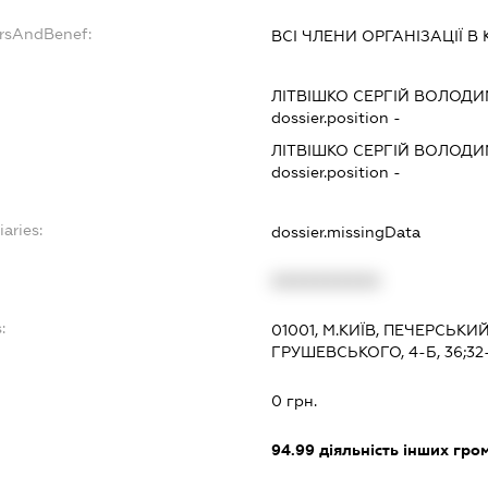
ersAndBenef:
ВСІ ЧЛЕНИ ОРГАНІЗАЦІЇ В 
ЛІТВІШКО СЕРГІЙ ВОЛОД
dossier.position -
ЛІТВІШКО СЕРГІЙ ВОЛОД
dossier.position -
iaries:
dossier.missingData
XXXXXXXXXX
:
01001, М.КИЇВ, ПЕЧЕРСЬК
ГРУШЕВСЬКОГО, 4-Б, 36;32
0 грн.
94.99
діяльність інших грома