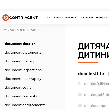
CONTR AGENT
CAHEADER.COMPANIES
CAHEADER.PERSONS
CAHEADER.SEARCH
document.dossier
ДИТЯЧА
document.statements
ДИТИН
document.history
document.inspections
dossier.title
document.bankruptcy
dossier.fullNa
document.court
dossier.opfSub
document.taxdebts
document.enforcements
dossier.edrpo: