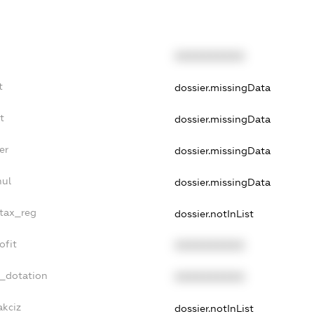
XXXXXXXXXX
t
dossier.missingData
t
dossier.missingData
er
dossier.missingData
nul
dossier.missingData
_tax_reg
dossier.notInList
ofit
XXXXXXXXXX
t_dotation
XXXXXXXXXX
akciz
dossier.notInList