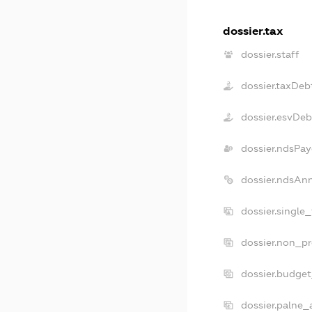
dossier.tax
dossier.staff
dossier.taxDeb
dossier.esvDeb
dossier.ndsPay
dossier.ndsAn
dossier.single
dossier.non_pr
dossier.budge
dossier.palne_