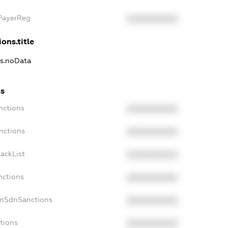
xPayerReg
XXXXXXXXXX
ons.title
ns.noData
ns
nctions
XXXXXXXXXX
nctions
XXXXXXXXXX
ackList
XXXXXXXXXX
nctions
XXXXXXXXXX
onSdnSanctions
XXXXXXXXXX
tions
XXXXXXXXXX