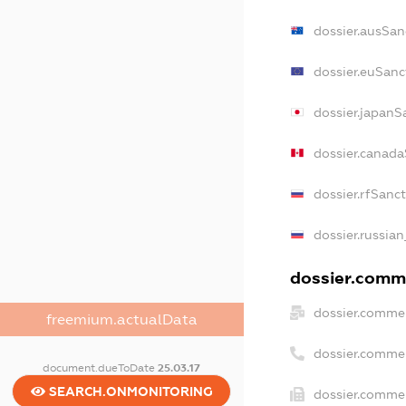
dossier.ausSan
dossier.euSanc
dossier.japanS
dossier.canada
dossier.rfSanc
dossier.russian
dossier.comme
dossier.commer
freemium.actualData
dossier.comme
document.dueToDate
25.03.17
SEARCH.ONMONITORING
dossier.commer