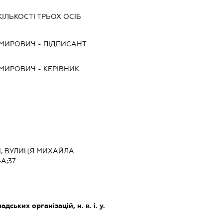
КІЛЬКОСТІ ТРЬОХ ОСІБ
ИМИРОВИЧ
-
ПІДПИСАНТ
ИМИРОВИЧ
-
КЕРІВНИК
ИЙ, ВУЛИЦЯ МИХАЙЛА
-А;37
дських організацій, н. в. і. у.