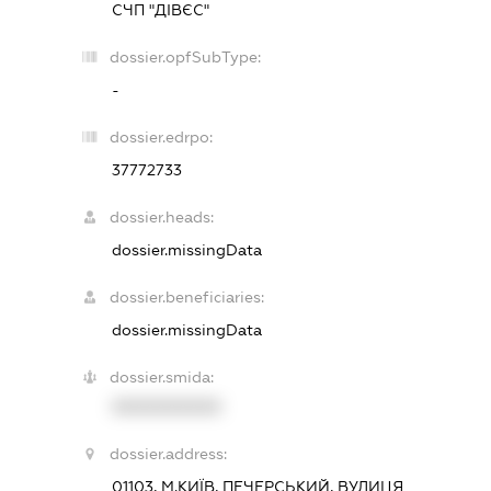
СЧП "ДІВЄС"
dossier.opfSubType:
-
dossier.edrpo:
37772733
dossier.heads:
dossier.missingData
dossier.beneficiaries:
dossier.missingData
dossier.smida:
XXXXXXXXXX
dossier.address:
01103, М.КИЇВ, ПЕЧЕРСЬКИЙ, ВУЛИЦЯ