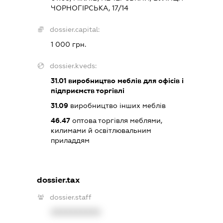
ЧОРНОГІРСЬКА, 17/14
dossier.capital:
1 000 грн.
dossier.kveds:
31.01
виробництво меблів для офісів і
підприємств торгівлі
31.09
виробництво інших меблів
46.47
оптова торгівля меблями,
килимами й освітлювальним
приладдям
dossier.tax
dossier.staff
XXXXXXXXXX