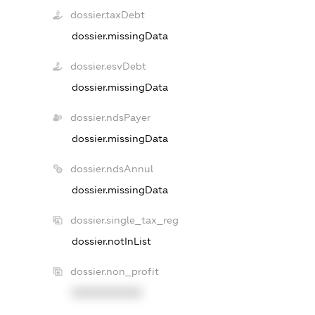
dossier.taxDebt
dossier.missingData
dossier.esvDebt
dossier.missingData
dossier.ndsPayer
dossier.missingData
dossier.ndsAnnul
dossier.missingData
dossier.single_tax_reg
dossier.notInList
dossier.non_profit
XXXXXXXXXX