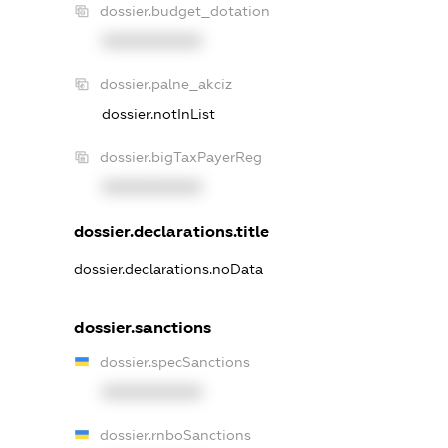
dossier.budget_dotation
XXXXXXXXXX
dossier.palne_akciz
dossier.notInList
dossier.bigTaxPayerReg
XXXXXXXXXX
dossier.declarations.title
dossier.declarations.noData
dossier.sanctions
dossier.specSanctions
XXXXXXXXXX
dossier.rnboSanctions