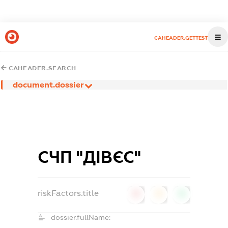
CAHEADER.GETTEST
CAHEADER.SEARCH
document.dossier
СЧП "ДІВЄС"
riskFactors.title
0
0
0
dossier.fullName: