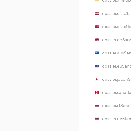
dossier.amkuB
dossier.ofacSa
dossier.ofacN
dossier.gbSan
dossier.ausSa
dossier.euSan
dossier.japan
dossier.canad
dossier.rfSanc
dossier.russia