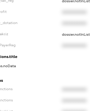
_tax_reg
dossier.notInList
ofit
XXXXXXXXXX
t_dotation
XXXXXXXXXX
akciz
dossier.notInList
xPayerReg
XXXXXXXXXX
ions.title
ons.noData
ns
anctions
XXXXXXXXXX
anctions
XXXXXXXXXX