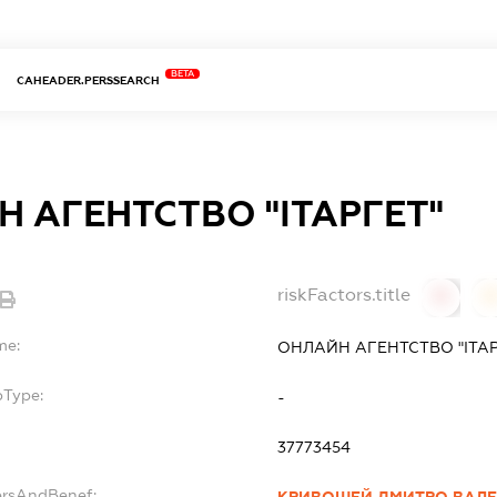
BETA
CAHEADER.PERSSEARCH
 АГЕНТСТВО "ІТАРГЕТ"
riskFactors.title
0
0
me:
ОНЛАЙН АГЕНТСТВО "ІТАР
bType:
-
37773454
ersAndBenef:
КРИВОШЕЙ ДМИТРО ВАЛЕ