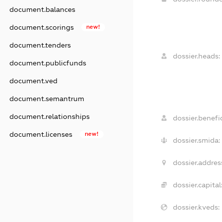
document.balances
document.scorings
new!
document.tenders
dossier.heads:
document.publicfunds
document.ved
document.semantrum
document.relationships
dossier.benefic
document.licenses
new!
dossier.smida:
dossier.addres
dossier.capital
dossier.kveds: