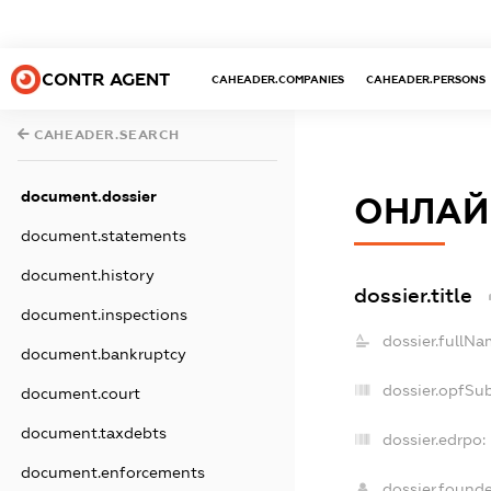
CONTR AGENT
CAHEADER.COMPANIES
CAHEADER.PERSONS
CAHEADER.SEARCH
document.dossier
ОНЛАЙН
document.statements
document.history
dossier.title
document.inspections
dossier.fullNa
document.bankruptcy
dossier.opfSu
document.court
document.taxdebts
dossier.edrpo:
document.enforcements
dossier.found