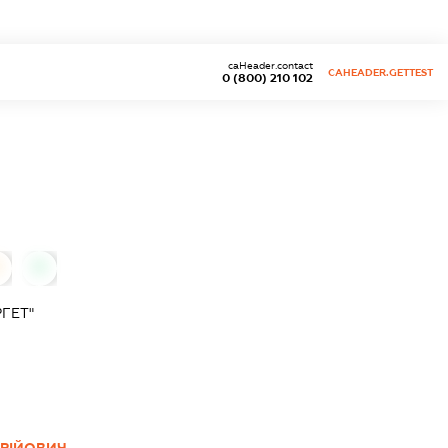
caHeader.contact
CAHEADER.GETTEST
0 (800) 210 102
0
ГЕТ"
РІЙОВИЧ