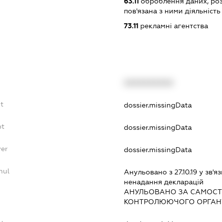
63.11
оброблення даних, роз
пов'язана з ними діяльність
73.11
рекламні агентства
XXXXXXXXXX
t
dossier.missingData
bt
dossier.missingData
yer
dossier.missingData
nul
Анульовано з 27.10.19 у зв'яз
ненадання декларацiй
АНУЛЬОВАНО ЗА САМОСТ
КОНТРОЛЮЮЧОГО ОРГАНУ