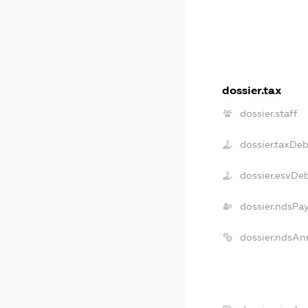
dossier.tax
dossier.staff
dossier.taxDeb
dossier.esvDe
dossier.ndsPa
dossier.ndsAn