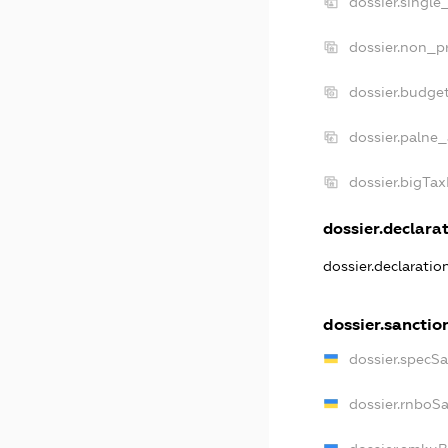
dossier.single
dossier.non_pr
dossier.budge
dossier.palne_
dossier.bigTa
dossier.declarat
dossier.declarati
dossier.sanctio
dossier.specS
dossier.rnboS