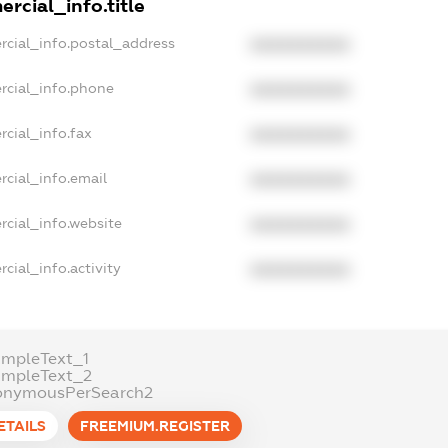
rcial_info.title
rcial_info.postal_address
XXXXXXXXXX
rcial_info.phone
XXXXXXXXXX
cial_info.fax
XXXXXXXXXX
rcial_info.email
XXXXXXXXXX
rcial_info.website
XXXXXXXXXX
cial_info.activity
XXXXXXXXXX
ampleText_1
ampleText_2
onymousPerSearch2
ETAILS
FREEMIUM.REGISTER