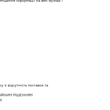
міщення інформації на веб-вузлах і
ку з:
вiдсутнiсть поставок та
IЙНИМ РIШЕННЯМ
.