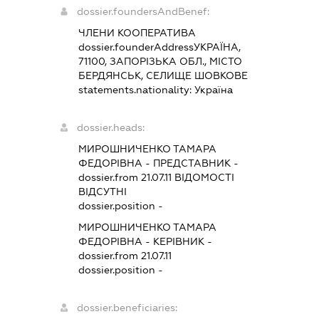
dossier.foundersAndBenef:
ЧЛЕНИ КООПЕРАТИВА
dossier.founderAddress
УКРАЇНА,
71100, ЗАПОРІЗЬКА ОБЛ., МІСТО
БЕРДЯНСЬК, СЕЛИЩЕ ШОВКОВЕ
statements.nationality:
Україна
dossier.heads:
МИРОШНИЧЕНКО ТАМАРА
ФЕДОРІВНА
-
ПРЕДСТАВНИК
-
dossier.from 21.07.11
ВІДОМОСТІ
ВІДСУТНІ
dossier.position -
МИРОШНИЧЕНКО ТАМАРА
ФЕДОРІВНА
-
КЕРІВНИК
-
dossier.from 21.07.11
dossier.position -
dossier.beneficiaries: