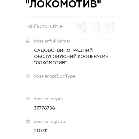
"ЛОКОМОТИВ"
riskFactors.title
0
0
0
dossier.fullName:
САДОВО-ВИНОГРАДНИЙ
ОБСЛУГОВУЮЧИЙ КООПЕРАТИВ
"ЛОКОМОТИВ"
dossier.opfSubType:
-
dossier.edrpo:
37778798
dossier.regDate:
21.07.11