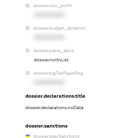
dossier.non_profit
XXXXXXXXXX
dossier.budget_dotation
XXXXXXXXXX
dossier.palne_akciz
dossier.notInList
dossier.bigTaxPayerReg
XXXXXXXXXX
dossier.declarations.title
dossier.declarations.noData
dossier.sanctions
dossier.specSanctions