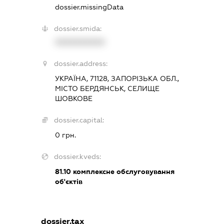
dossier.missingData
dossier.smida:
XXXXXXXXXX
dossier.address:
УКРАЇНА, 71128, ЗАПОРІЗЬКА ОБЛ.,
МІСТО БЕРДЯНСЬК, СЕЛИЩЕ
ШОВКОВЕ
dossier.capital:
0 грн.
dossier.kveds:
81.10
комплексне обслуговування
об'єктів
dossier.tax