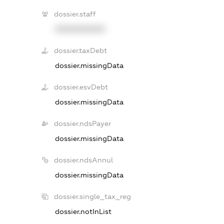
dossier.staff
XXXXXXXXXX
dossier.taxDebt
dossier.missingData
dossier.esvDebt
dossier.missingData
dossier.ndsPayer
dossier.missingData
dossier.ndsAnnul
dossier.missingData
dossier.single_tax_reg
dossier.notInList