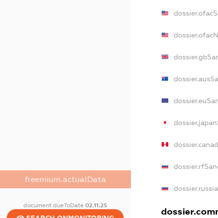
dossier.ofac
dossier.ofac
dossier.gbSa
dossier.ausS
dossier.euSa
dossier.japa
dossier.cana
dossier.rfSan
freemium.actualData
dossier.russi
document.dueToDate
02.11.25
dossier.comm
SEARCH.ONMONITORING