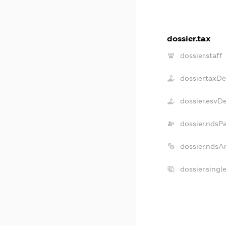
dossier.tax
dossier.staff
dossier.taxD
dossier.esvD
dossier.ndsP
dossier.ndsA
dossier.singl