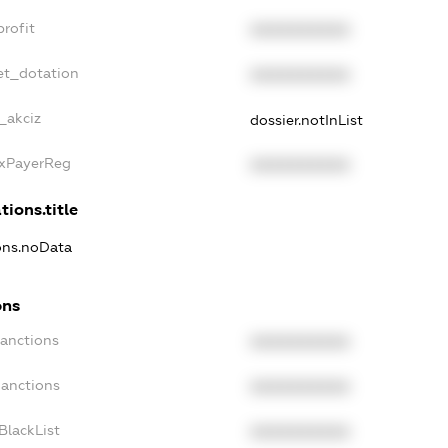
rofit
XXXXXXXXXX
et_dotation
XXXXXXXXXX
_akciz
dossier.notInList
axPayerReg
XXXXXXXXXX
tions.title
ions.noData
ons
Sanctions
XXXXXXXXXX
Sanctions
XXXXXXXXXX
BlackList
XXXXXXXXXX