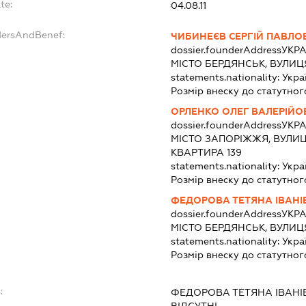
te:
04.08.11
dersAndBenef:
ЧИБИНЕЄВ СЕРГІЙ ПАВЛО
dossier.founderAddress
УКРА
МІСТО БЕРДЯНСЬК, ВУЛИЦ
statements.nationality:
Укра
Розмір внеску до статутног
ОРЛЕНКО ОЛЕГ ВАЛЕРІЙО
dossier.founderAddress
УКРА
МІСТО ЗАПОРІЖЖЯ, ВУЛИЦЯ
КВАРТИРА 139
statements.nationality:
Укра
Розмір внеску до статутног
ФЕДОРОВА ТЕТЯНА ІВАНІ
dossier.founderAddress
УКРА
МІСТО БЕРДЯНСЬК, ВУЛИЦ
statements.nationality:
Укра
Розмір внеску до статутног
:
ФЕДОРОВА ТЕТЯНА ІВАНІ
ВІДСУТНІ