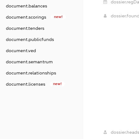
dossier.regDa
document.balances
dossier.foun
document.scorings
new!
document.tenders
document.publicfunds
document.ved
document.semantrum
document.relationships
document.licenses
new!
dossier.heads