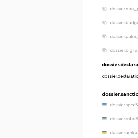
dossier.non_p
dossier.budg
dossier.palne
dossier.bigT
dossier.declara
dossier.declarat
dossier.sancti
dossier.spec
dossier.rnbo
dossier.amku