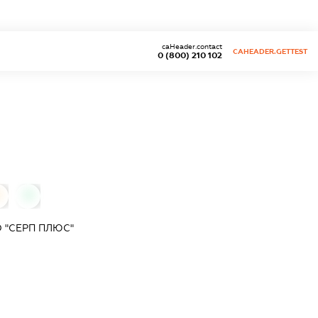
caHeader.contact
CAHEADER.GETTEST
0 (800) 210 102
0
0
 "СЕРП ПЛЮС"