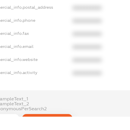
ercial_info.postal_address
XXXXXXXXXX
ercial_info.phone
XXXXXXXXXX
ercial_info.fax
XXXXXXXXXX
ercial_info.email
XXXXXXXXXX
ercial_info.website
XXXXXXXXXX
rcial_info.activity
XXXXXXXXXX
ampleText_1
xampleText_2
nonymousPerSearch2
DETAILS
FREEMIUM.REGISTER