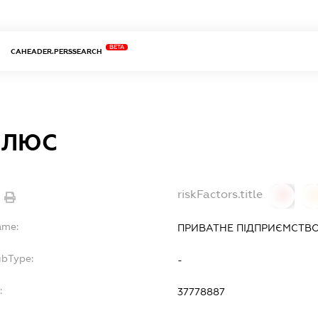
BETA
CAHEADER.PERSSEARCH
ПЛЮС
riskFactors.title
0
ame:
ПРИВАТНЕ ПІДПРИЄМСТВО
ubType:
-
:
37778887