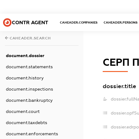
CONTR AGENT
CAHEADER.COMPANIES
CAHEADER.PERSONS
CAHEADER.SEARCH
document.dossier
СЕРП 
document.statements
document.history
dossier.title
document.inspections
dossier.fullN
document.bankruptcy
document.court
dossier.opfS
document.taxdebts
dossier.edrpo
document.enforcements