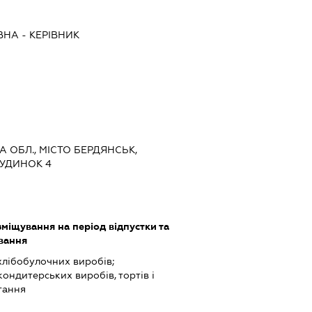
ВНА
-
КЕРІВНИК
КА ОБЛ., МІСТО БЕРДЯНСЬК,
БУДИНОК 4
зміщування на період відпустки та
вання
хлібобулочних виробів;
ндитерських виробів, тортів і
гання