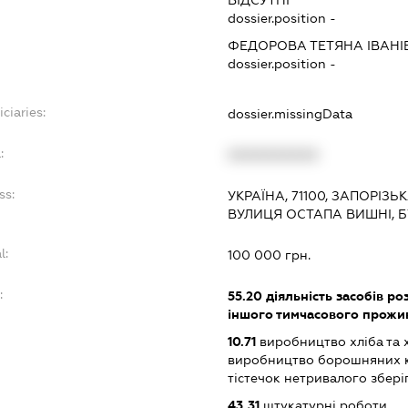
dossier.position -
ФЕДОРОВА ТЕТЯНА ІВАНІ
dossier.position -
ciaries:
dossier.missingData
:
XXXXXXXXXX
ss:
УКРАЇНА, 71100, ЗАПОРІЗЬ
ВУЛИЦЯ ОСТАПА ВИШНІ, 
l:
100 000 грн.
:
55.20
діяльність засобів ро
іншого тимчасового прожи
10.71
виробництво хліба та 
виробництво борошняних ко
тістечок нетривалого збері
43.31
штукатурні роботи