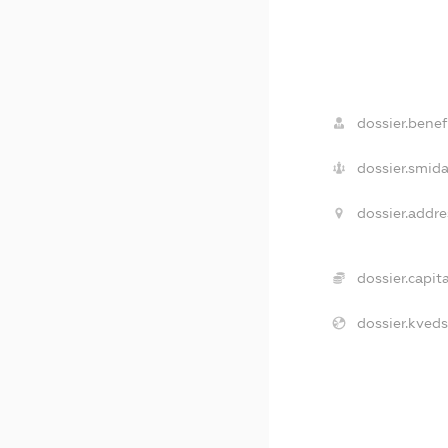
dossier.benefi
dossier.smida
dossier.addre
dossier.capita
dossier.kveds