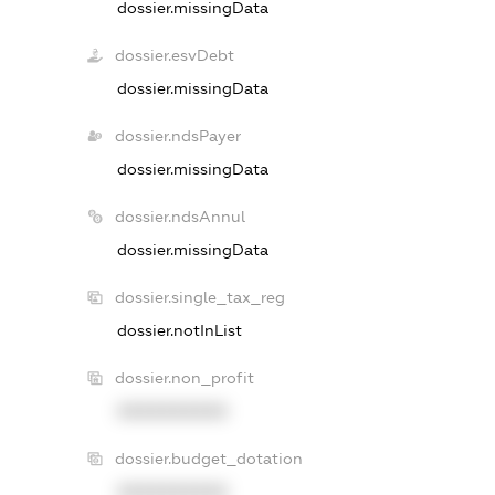
dossier.missingData
dossier.esvDebt
dossier.missingData
dossier.ndsPayer
dossier.missingData
dossier.ndsAnnul
dossier.missingData
dossier.single_tax_reg
dossier.notInList
dossier.non_profit
XXXXXXXXXX
dossier.budget_dotation
XXXXXXXXXX