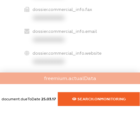
dossier.commercial_info.fax
XXXXXXXXXX
dossier.commercial_info.email
XXXXXXXXXX
dossier.commercial_info.website
XXXXXXXXXX
dossier.commercial_info.activity
freemium.actualData
XXXXXXXXXX
document.dueToDate
25.03.17
SEARCH.ONMONITORING
freemium.exampleText_1
freemium.exampleText_2
freemium.anonymousPerSearch2
FREEMIUM.DETAILS