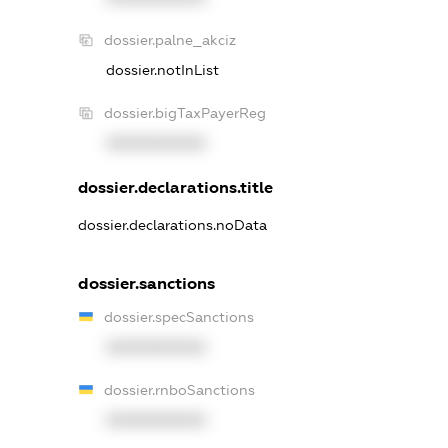
dossier.palne_akciz
dossier.notInList
dossier.bigTaxPayerReg
XXXXXXXXXX
dossier.declarations.title
dossier.declarations.noData
dossier.sanctions
dossier.specSanctions
XXXXXXXXXX
dossier.rnboSanctions
XXXXXXXXXX