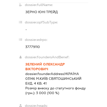
dossier.fullName:
ЗЕРНО ЮНІ ТРЕЙД
dossier.opfSubType:
-
dossier.edrpo:
37779110
dossier.foundersAndBenef:
ЗЕЛЕНИЙ ОЛЕКСАНДР
ВІКТОРОВИЧ
dossier.founderAddress
УКРАЇНА
03146 М.КИЇВ СВЯТОШИНСЬКИЙ
БУД. 4 КВ. 41
Розмір внеску до статутного фонду
(грн.):
3 000
(100 %)
dossier.heads: