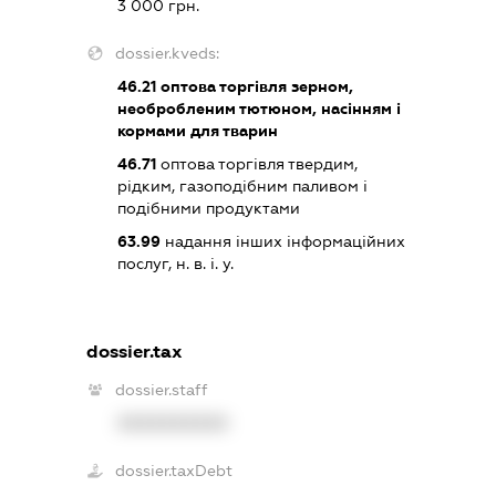
3 000 грн.
dossier.kveds:
46.21
оптова торгівля зерном,
необробленим тютюном, насінням і
кормами для тварин
46.71
оптова торгівля твердим,
рідким, газоподібним паливом і
подібними продуктами
63.99
надання інших інформаційних
послуг, н. в. і. у.
dossier.tax
dossier.staff
XXXXXXXXXX
dossier.taxDebt