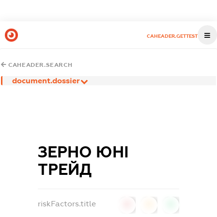
CAHEADER.GETTEST
CAHEADER.SEARCH
document.dossier
ЗЕРНО ЮНІ
ТРЕЙД
riskFactors.title
0
0
0