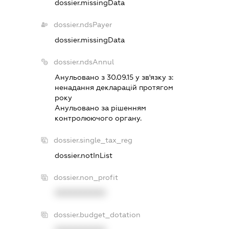
dossier.missingData
dossier.ndsPayer
dossier.missingData
dossier.ndsAnnul
Анульовано з 30.09.15 у зв'язку з:
ненадання декларацiй протягом
року
Анульовано за рiшенням
контролюючого органу.
dossier.single_tax_reg
dossier.notInList
dossier.non_profit
XXXXXXXXXX
dossier.budget_dotation