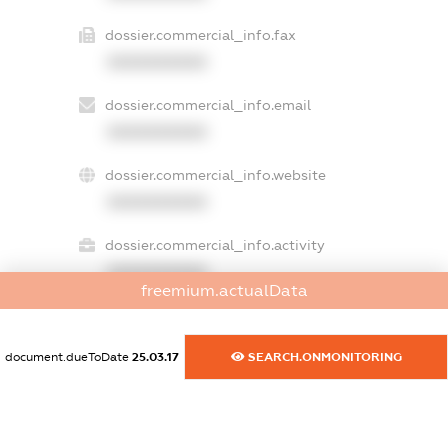
dossier.commercial_info.fax
XXXXXXXXXX
dossier.commercial_info.email
XXXXXXXXXX
dossier.commercial_info.website
XXXXXXXXXX
dossier.commercial_info.activity
XXXXXXXXXX
freemium.actualData
document.dueToDate
25.03.17
SEARCH.ONMONITORING
freemium.exampleText_1
freemium.exampleText_2
freemium.anonymousPerSearch2
FREEMIUM.DETAILS