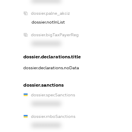
XXXXXXXXXX
dossier.palne_akciz
dossier.notInList
dossier.bigTaxPayerReg
XXXXXXXXXX
dossier.declarations.title
dossier.declarations.noData
dossier.sanctions
dossier.specSanctions
XXXXXXXXXX
dossier.rnboSanctions
XXXXXXXXXX