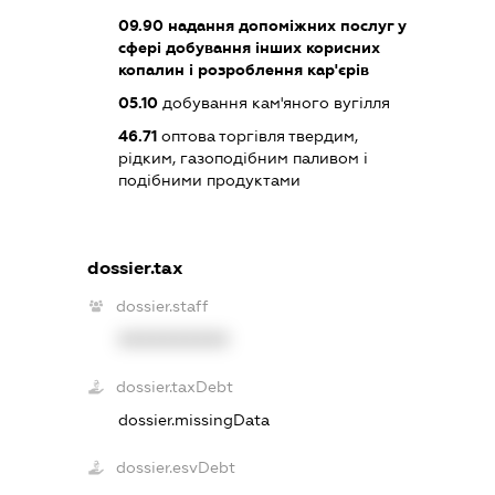
09.90
надання допоміжних послуг у
сфері добування інших корисних
копалин і розроблення кар'єрів
05.10
добування кам'яного вугілля
46.71
оптова торгівля твердим,
рідким, газоподібним паливом і
подібними продуктами
dossier.tax
dossier.staff
XXXXXXXXXX
dossier.taxDebt
dossier.missingData
dossier.esvDebt