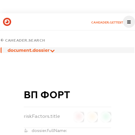
CAHEADER.GETTEST
CAHEADER.SEARCH
document.dossier
ВП ФОРТ
riskFactors.title
0
0
0
dossier.fullName: