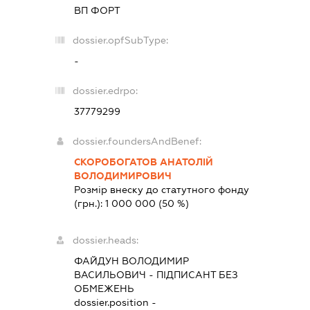
ВП ФОРТ
dossier.opfSubType:
-
dossier.edrpo:
37779299
dossier.foundersAndBenef:
СКОРОБОГАТОВ АНАТОЛІЙ
ВОЛОДИМИРОВИЧ
Розмір внеску до статутного фонду
(грн.):
1 000 000
(50 %)
dossier.heads:
ФАЙДУН ВОЛОДИМИР
ВАСИЛЬОВИЧ
-
ПІДПИСАНТ
БЕЗ
ОБМЕЖЕНЬ
dossier.position -