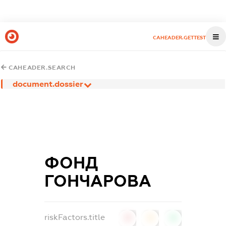
CAHEADER.GETTEST
CAHEADER.SEARCH
document.dossier
ФОНД
ГОНЧАРОВА
riskFactors.title
0
0
0