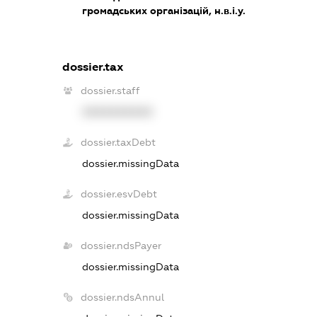
громадських організацій, н.в.і.у.
dossier.tax
dossier.staff
XXXXXXXXXX
dossier.taxDebt
dossier.missingData
dossier.esvDebt
dossier.missingData
dossier.ndsPayer
dossier.missingData
dossier.ndsAnnul