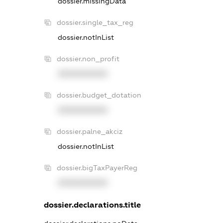
dossier.missingData
dossier.single_tax_reg
dossier.notInList
dossier.non_profit
XXXXXXXXXX
dossier.budget_dotation
XXXXXXXXXX
dossier.palne_akciz
dossier.notInList
dossier.bigTaxPayerReg
XXXXXXXXXX
dossier.declarations.title