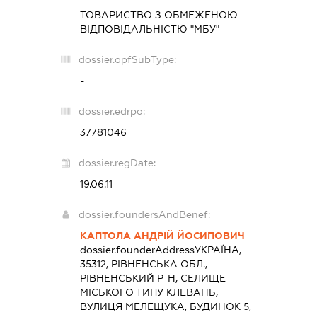
ТОВАРИСТВО З ОБМЕЖЕНОЮ
ВІДПОВІДАЛЬНІСТЮ "МБУ"
dossier.opfSubType:
-
dossier.edrpo:
37781046
dossier.regDate:
19.06.11
dossier.foundersAndBenef:
КАПТОЛА АНДРІЙ ЙОСИПОВИЧ
dossier.founderAddress
УКРАЇНА,
35312, РІВНЕНСЬКА ОБЛ.,
РІВНЕНСЬКИЙ Р-Н, СЕЛИЩЕ
МІСЬКОГО ТИПУ КЛЕВАНЬ,
ВУЛИЦЯ МЕЛЕЩУКА, БУДИНОК 5,