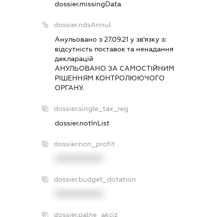
dossier.missingData
dossier.ndsAnnul
Анульовано з 27.09.21 у зв'язку з:
вiдсутнiсть поставок та ненадання
декларацiй
АНУЛЬОВАНО ЗА САМОСТIЙНИМ
РIШЕННЯМ КОНТРОЛЮЮЧОГО
ОРГАНУ.
dossier.single_tax_reg
dossier.notInList
dossier.non_profit
XXXXXXXXXX
dossier.budget_dotation
XXXXXXXXXX
dossier.palne_akciz