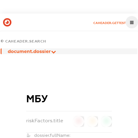
CAHEADER.GETTEST
CAHEADER.SEARCH
document.dossier
МБУ
riskFactors.title
0
0
0
dossier.fullName: