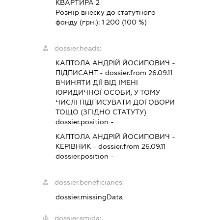
КВАРТИРА 2
Розмір внеску до статутного
фонду (грн.):
1 200
(100 %)
dossier.heads:
КАПТОЛА АНДРІЙ ЙОСИПОВИЧ
-
ПІДПИСАНТ
- dossier.from 26.09.11
ВЧИНЯТИ ДІЇ ВІД ІМЕНІ
ЮРИДИЧНОЇ ОСОБИ, У ТОМУ
ЧИСЛІ ПІДПИСУВАТИ ДОГОВОРИ
ТОЩО (ЗГІДНО СТАТУТУ)
dossier.position -
КАПТОЛА АНДРІЙ ЙОСИПОВИЧ
-
КЕРІВНИК
- dossier.from 26.09.11
dossier.position -
dossier.beneficiaries:
dossier.missingData
dossier.smida: