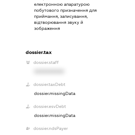
електронною апаратурою
побутового призначення для
приймання, записування,
відтворювання звуку й
зображення
dossier.tax
dossier.staff
XXXXXXXXXX
dossier.taxDebt
dossier.missingData
dossier.esvDebt
dossier.missingData
dossier.ndsPayer