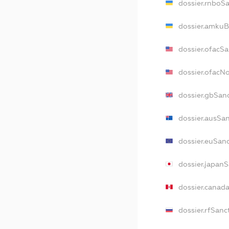
dossier.rnboS
dossier.amkuB
dossier.ofacS
dossier.ofacN
dossier.gbSan
dossier.ausSa
dossier.euSan
dossier.japan
dossier.canad
dossier.rfSanc