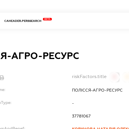
BETA
CAHEADER.PERSSEARCH
СЯ-АГРО-РЕСУРС
riskFactors.title
0
0
me:
ПОЛІССЯ-АГРО-РЕСУРС
bType:
-
37781067
ersAndBenef: