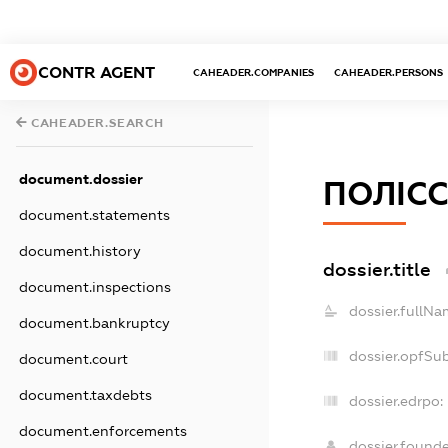
CONTR AGENT
CAHEADER.COMPANIES
CAHEADER.PERSONS
CAHEADER.SEARCH
document.dossier
ПОЛІС
document.statements
document.history
dossier.title
document.inspections
dossier.fullNa
document.bankruptcy
dossier.opfSu
document.court
document.taxdebts
dossier.edrpo:
document.enforcements
dossier.found