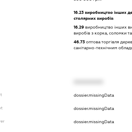
16.23
виробництво інших дер
столярних виробів
16.29
виробництво інших ви
виробів з корка, соломки т
46.73
оптова торгівля дере
санітарно-технічним обла
XXXXXXXXXX
bt
dossier.missingData
bt
dossier.missingData
yer
dossier.missingData