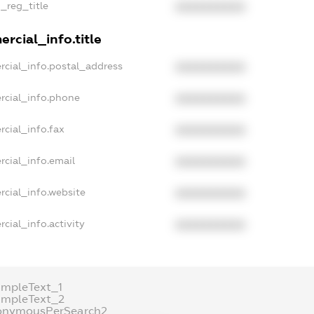
n_reg_title
XXXXXXXXXX
rcial_info.title
rcial_info.postal_address
XXXXXXXXXX
rcial_info.phone
XXXXXXXXXX
rcial_info.fax
XXXXXXXXXX
rcial_info.email
XXXXXXXXXX
rcial_info.website
XXXXXXXXXX
cial_info.activity
XXXXXXXXXX
ampleText_1
ampleText_2
onymousPerSearch2