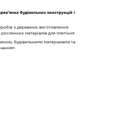
ев'яних будівельних конструкцій і
робів з деревини; виготовлення
а рослинних матеріалів для плетіння
виною, будівельними матеріалами та
днанням