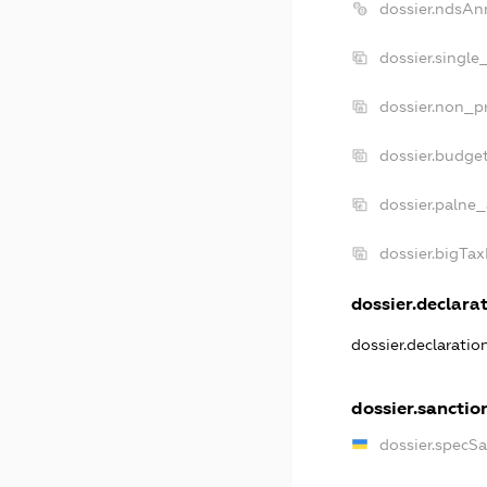
dossier.ndsAn
dossier.single
dossier.non_pr
dossier.budge
dossier.palne_
dossier.bigTa
dossier.declarat
dossier.declarati
dossier.sanctio
dossier.specS