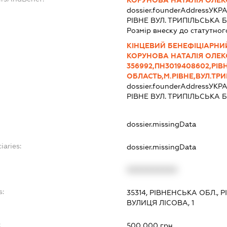
КОРУНОВА НАТАЛІЯ ОЛЕК
dossier.founderAddress
УКРА
РІВНЕ ВУЛ. ТРИПІЛЬСЬКА Б
Розмір внеску до статутног
КІНЦЕВИЙ БЕНЕФІЦІАРНИ
КОРУНОВА НАТАЛІЯ ОЛЕ
356992,ПН3019408602,РІ
ОБЛАСТЬ,М.РІВНЕ,ВУЛ.ТРИ
dossier.founderAddress
УКРА
РІВНЕ ВУЛ. ТРИПІЛЬСЬКА Б
dossier.missingData
iaries:
dossier.missingData
XXXXXXXXXX
s:
35314, РІВНЕНСЬКА ОБЛ.,
ВУЛИЦЯ ЛІСОВА, 1
:
500 000 грн.