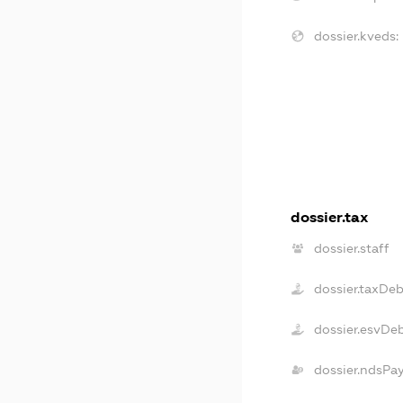
dossier.kveds:
dossier.tax
dossier.staff
dossier.taxDe
dossier.esvDe
dossier.ndsPa