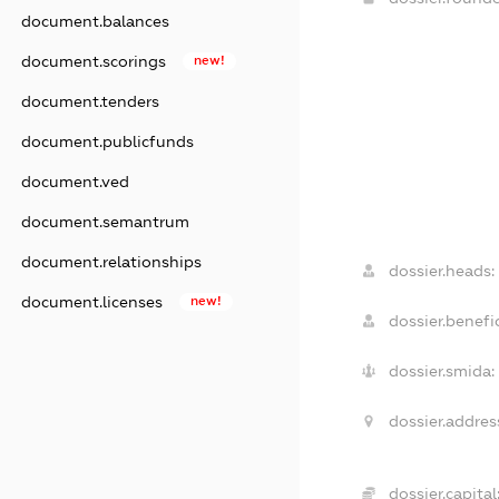
document.balances
document.scorings
new!
document.tenders
document.publicfunds
document.ved
document.semantrum
document.relationships
dossier.heads:
document.licenses
new!
dossier.benefic
dossier.smida:
dossier.addres
dossier.capital