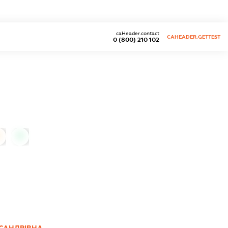
caHeader.contact
CAHEADER.GETTEST
0 (800) 210 102
0