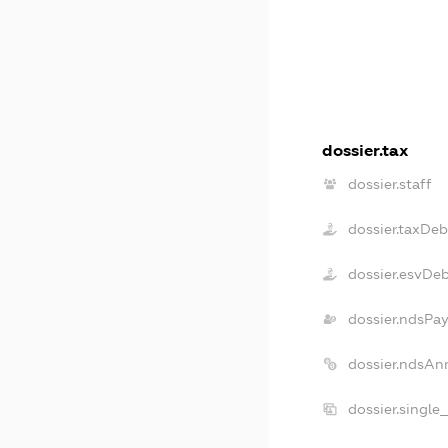
dossier.tax
dossier.staff
dossier.taxDeb
dossier.esvDe
dossier.ndsPay
dossier.ndsAn
dossier.single