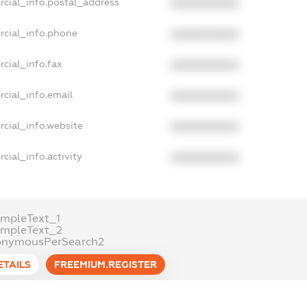
rcial_info.postal_address
XXXXXXXXXX
rcial_info.phone
XXXXXXXXXX
cial_info.fax
XXXXXXXXXX
cial_info.email
XXXXXXXXXX
cial_info.website
XXXXXXXXXX
cial_info.activity
XXXXXXXXXX
mpleText_1
ampleText_2
onymousPerSearch2
ETAILS
FREEMIUM.REGISTER