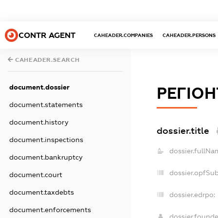
CONTR AGENT
CAHEADER.COMPANIES
CAHEADER.PERSONS
CAHEADER.SEARCH
document.dossier
РЕГІО
document.statements
document.history
dossier.title
document.inspections
dossier.fullNa
document.bankruptcy
dossier.opfSu
document.court
document.taxdebts
dossier.edrpo:
document.enforcements
dossier.found