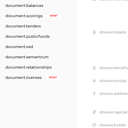
document.balances
document.scorings
new!
document.tenders
dossier.heads:
document.publicfunds
document.ved
document.semantrum
document.relationships
dossier.benefic
document.licenses
new!
dossier.smida:
dossier.addres
dossier.capital:
dossier.kveds: