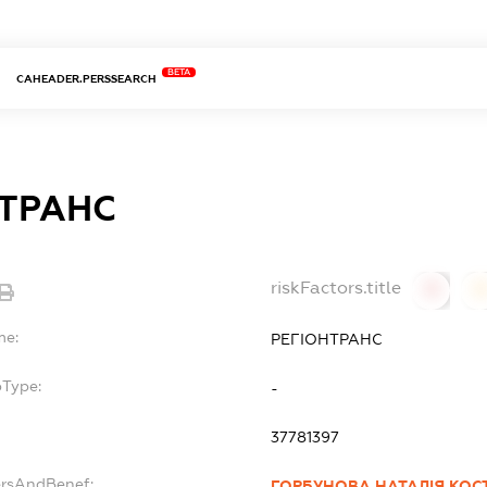
BETA
CAHEADER.PERSSEARCH
НТРАНС
riskFactors.title
0
0
me:
РЕГІОНТРАНС
bType:
-
37781397
ersAndBenef:
ГОРБУНОВА НАТАЛІЯ КОС