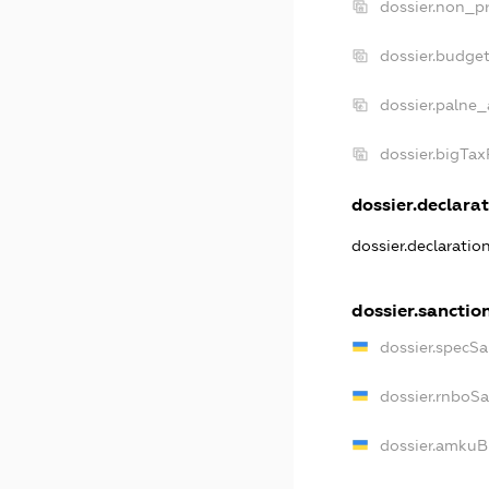
dossier.non_pr
dossier.budge
dossier.palne_
dossier.bigTa
dossier.declarat
dossier.declaratio
dossier.sanctio
dossier.specSa
dossier.rnboS
dossier.amkuB