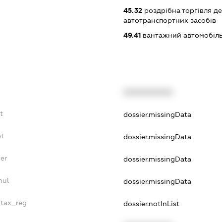
45.32
роздрібна торгівля д
автотранспортних засобів
49.41
вантажний автомобіль
XXXXXXXXXX
t
dossier.missingData
bt
dossier.missingData
er
dossier.missingData
nul
dossier.missingData
_tax_reg
dossier.notInList