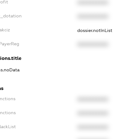
ofit
XXXXXXXXXX
t_dotation
XXXXXXXXXX
akciz
dossier.notInList
xPayerReg
XXXXXXXXXX
ions.title
ns.noData
ns
nctions
XXXXXXXXXX
anctions
XXXXXXXXXX
lackList
XXXXXXXXXX