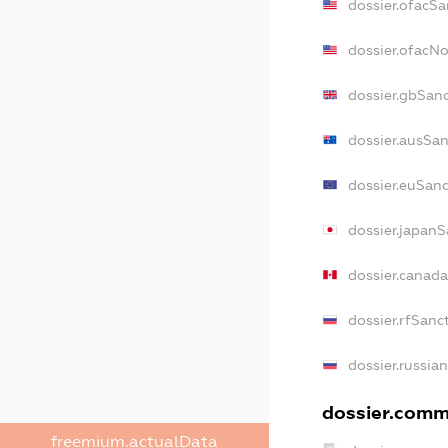
dossier.ofacSa
dossier.ofacN
dossier.gbSan
dossier.ausSan
dossier.euSanc
dossier.japanS
dossier.canad
dossier.rfSanc
dossier.russia
dossier.comme
freemium.actualData