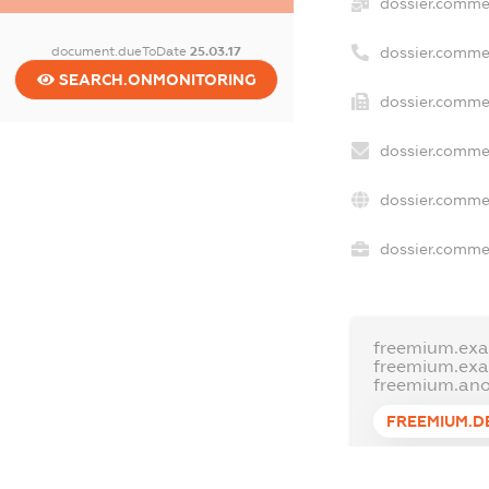
dossier.comme
document.dueToDate
25.03.17
dossier.comme
SEARCH.ONMONITORING
dossier.commer
dossier.commer
dossier.commer
dossier.commer
freemium.exa
freemium.ex
freemium.an
FREEMIUM.D