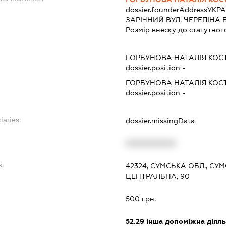
dossier.founderAddress
УКРА
ЗАРІЧНИЙ ВУЛ. ЧЕРЕПІНА БУ
Розмір внеску до статутног
ГОРБУНОВА НАТАЛІЯ КОС
dossier.position -
ГОРБУНОВА НАТАЛІЯ КОС
dossier.position -
iaries:
dossier.missingData
XXXXXXXXXX
s:
42324, СУМСЬКА ОБЛ., СУ
ЦЕНТРАЛЬНА, 90
500 грн.
52.29
інша допоміжна діяльн