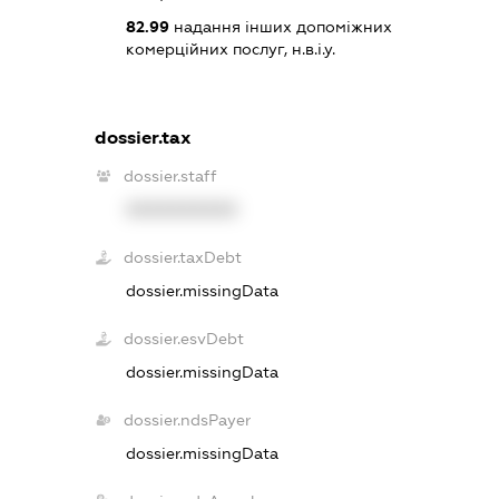
82.99
надання інших допоміжних
комерційних послуг, н.в.і.у.
dossier.tax
dossier.staff
XXXXXXXXXX
dossier.taxDebt
dossier.missingData
dossier.esvDebt
dossier.missingData
dossier.ndsPayer
dossier.missingData