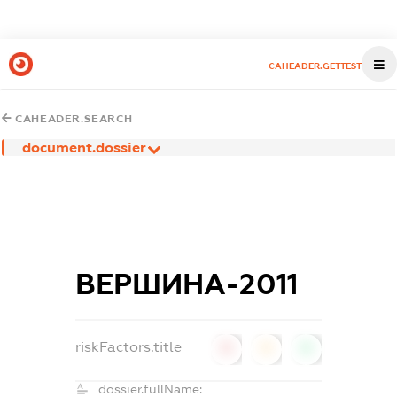
CAHEADER.GETTEST
CAHEADER.SEARCH
document.dossier
ВЕРШИНА-2011
riskFactors.title
0
0
0
dossier.fullName: