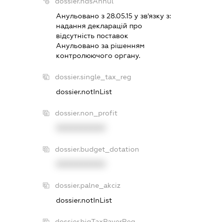
dossier.ndsAnnul
Анульовано з 28.05.15 у зв'язку з:
надання декларацiй про
вiдсутнiсть поставок
Анульовано за рiшенням
контролюючого органу.
dossier.single_tax_reg
dossier.notInList
dossier.non_profit
XXXXXXXXXX
dossier.budget_dotation
XXXXXXXXXX
dossier.palne_akciz
dossier.notInList
dossier.bigTaxPayerReg