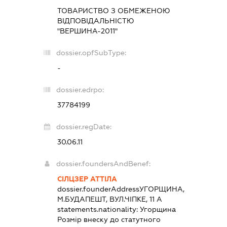
ТОВАРИСТВО З ОБМЕЖЕНОЮ
ВІДПОВІДАЛЬНІСТЮ
"ВЕРШИНА-2011"
dossier.opfSubType:
-
dossier.edrpo:
37784199
dossier.regDate:
30.06.11
dossier.foundersAndBenef:
СІЛЦЗЕР АТТІЛА
dossier.founderAddress
УГОРЩИНА,
М.БУДАПЕШТ, ВУЛ.ЧІПКЕ, 11 А
statements.nationality:
Угорщина
Розмір внеску до статутного