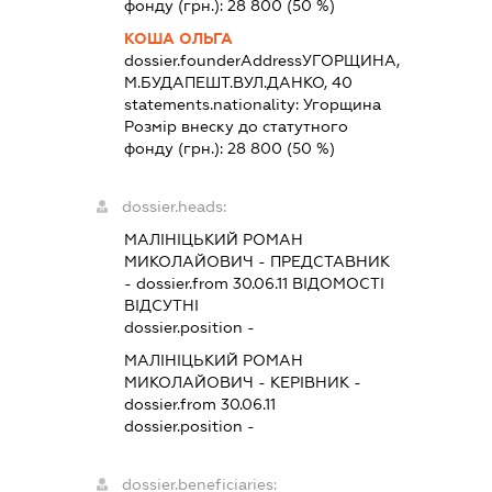
фонду (грн.):
28 800
(50 %)
КОША ОЛЬГА
dossier.founderAddress
УГОРЩИНА,
М.БУДАПЕШТ.ВУЛ.ДАНКО, 40
statements.nationality:
Угорщина
Розмір внеску до статутного
фонду (грн.):
28 800
(50 %)
dossier.heads:
МАЛІНІЦЬКИЙ РОМАН
МИКОЛАЙОВИЧ
-
ПРЕДСТАВНИК
- dossier.from 30.06.11
ВІДОМОСТІ
ВІДСУТНІ
dossier.position -
МАЛІНІЦЬКИЙ РОМАН
МИКОЛАЙОВИЧ
-
КЕРІВНИК
-
dossier.from 30.06.11
dossier.position -
dossier.beneficiaries: