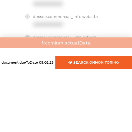
XXXXXXXXXX
dossier.commercial_info.website
XXXXXXXXXX
dossier.commercial_info.activity
freemium.actualData
XXXXXXXXXX
document.dueToDate
05.02.25
SEARCH.ONMONITORING
freemium.exampleText_1
freemium.exampleText_2
freemium.anonymousPerSearch2
FREEMIUM.DETAILS
FREEMIUM.REGISTER