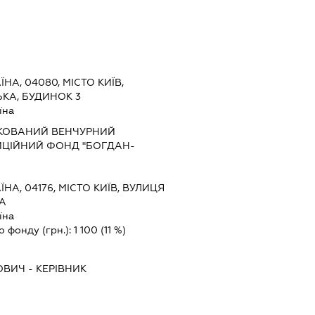
ЇНА, 04080, МІСТО КИЇВ,
КА, БУДИНОК 3
їна
КОВАНИЙ ВЕНЧУРНИЙ
ИЦІЙНИЙ ФОНД "БОГДАН-
ЇНА, 04176, МІСТО КИЇВ, ВУЛИЦЯ
-А
їна
о фонду (грн.):
1 100
(11 %)
ОВИЧ
-
КЕРІВНИК