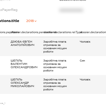
TaxPayerReg
XXXXXXXXXX
tions.title
2018
ations.pepName
dossier.declarations.personName
dossier.declarations.relType
dossier.declaratio
ДЗЮБА ЄВГЕН
Заробітна плата
Чоловік
АНАТОЛІЙОВИЧ
отримана за
основним місцем
роботи
ШЕПІЛЬ
Заробітна плата
Син
ВАЛЕНТИН
отримана за
ОЛЕКСАНДРОВИЧ
основним місцем
роботи
ШЕПІЛЬ
Заробітна плата
Чоловік
ОЛЕКСАНДР
отримана за
МИКОЛАЙОВИЧ
основним місцем
роботи
ense_1