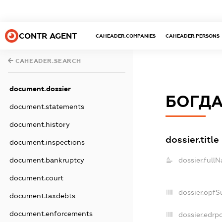
CONTR AGENT
CAHEADER.COMPANIES
CAHEADER.PERSONS
CAHEADER.SEARCH
document.dossier
БОГДА
document.statements
document.history
dossier.title
document.inspections
dossier.full
document.bankruptcy
document.court
dossier.opfS
document.taxdebts
document.enforcements
dossier.edrpo