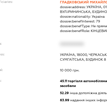
iciaries:
ГЛАДКОВСЬКИЙ МИХАЙЛ
dossier.address:
УКРАЇНА, 01
ВУЛ.ІРИНИНСЬКА, БУДИНОК
dossier.nationality:
Україна
dossier.benefInterest:
79
dossier.benefType:
Не прями
dossier.benefRole:
КІНЦЕВИ
a:
XXXXXXXXXX
ss:
УКРАЇНА, 18000, ЧЕРКАСЬ
СУМГАЇТСЬКА, БУДИНОК 8
l:
10 000 грн.
:
45.11
торгівля автомобілями
засобами
52.29
інша допоміжна діяльн
63.99
надання інших інформа