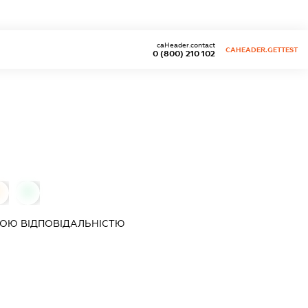
caHeader.contact
CAHEADER.GETTEST
0 (800) 210 102
0
0
ОЮ ВІДПОВІДАЛЬНІСТЮ