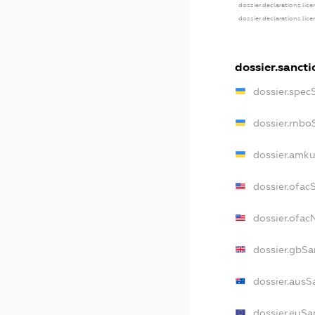
dossier.declarations.lic
dossier.declarations.lic
dossier.sancti
dossier.spec
dossier.rnbo
dossier.amku
dossier.ofac
dossier.ofa
dossier.gbSa
dossier.ausS
dossier.euSa