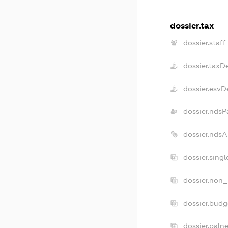
dossier.tax
dossier.staff
dossier.taxD
dossier.esvD
dossier.ndsP
dossier.nds
dossier.sing
dossier.non_
dossier.bud
dossier.paln