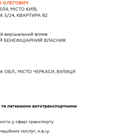
О ОЛЕГОВИЧ
034, МІСТО КИЇВ,
 5/24, КВАРТИРА 82
й вирішальний вплив
Й БЕНЕФІЦІАРНИЙ ВЛАСНИК
КА ОБЛ., МІСТО ЧЕРКАСИ, ВУЛИЦЯ
 та легковими автотранспортними
ість у сфері транспорту
ційних послуг, н.в.і.у.