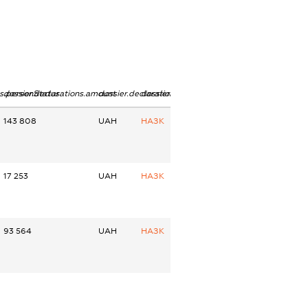
ns.personStatus
dossier.declarations.amount
dossier.declarations.currency
dossier.declarations.source
143 808
UAH
НАЗК
17 253
UAH
НАЗК
93 564
UAH
НАЗК