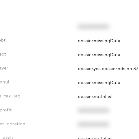
XXXXXXXXXX
ebt
dossier.missingData
ebt
dossier.missingData
ayer
dossier.yes
dossier.ndsInn 3
Annul
dossier.missingData
le_tax_reg
dossier.notInList
profit
XXXXXXXXXX
get_dotation
XXXXXXXXXX
e_akciz
dossier.notInList