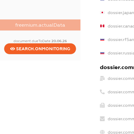
dossier.japa
freemium.actualData
dossier.can
dossier.rfSa
document.dueToDate
20.06.26
SEARCH.ONMONITORING
dossier.russi
dossier.comm
dossier.comm
dossier.com
dossier.comm
dossier.comm
dossier.comm