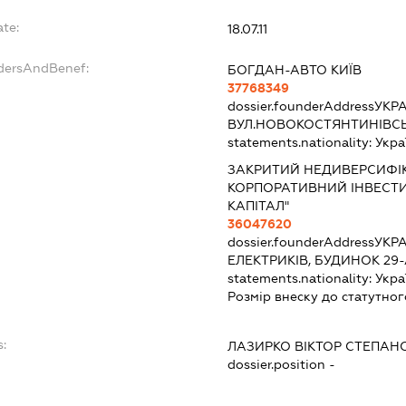
ate:
18.07.11
ndersAndBenef:
БОГДАН-АВТО КИЇВ
37768349
dossier.founderAddress
УКРА
ВУЛ.НОВОКОСТЯНТИНІВСЬ
statements.nationality:
Укра
ЗАКРИТИЙ НЕДИВЕРСИФІ
КОРПОРАТИВНИЙ ІНВЕСТ
КАПІТАЛ"
36047620
dossier.founderAddress
УКРА
ЕЛЕКТРИКІВ, БУДИНОК 29
statements.nationality:
Укра
Розмір внеску до статутног
s:
ЛАЗИРКО ВІКТОР СТЕПАН
dossier.position -