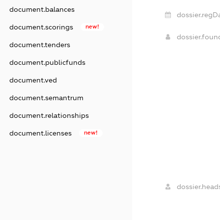
document.balances
dossier.regD
document.scorings
new!
dossier.fou
document.tenders
document.publicfunds
document.ved
document.semantrum
document.relationships
document.licenses
new!
dossier.head