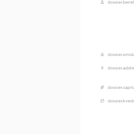
dossier.benef
dossier.smid
dossier.addre
dossier.capita
dossier.kveds