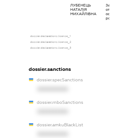
ЛУБЕНЕЦЬ
Заробітна плата
НАТАЛІЯ
отримана за
МИХАЙЛІВНА
основним місцем
роботи
dossier.declarations.license_1
dossier.declarations.license_2
dossier.declarations.license_3
dossier.sanctions
dossier.specSanctions
XXXXXXXXXX
dossier.rnboSanctions
XXXXXXXXXX
dossier.amkuBlackList
XXXXXXXXXX