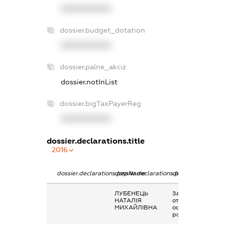
XXXXXXXXXX
dossier.budget_dotation
XXXXXXXXXX
dossier.palne_akciz
dossier.notInList
dossier.bigTaxPayerReg
XXXXXXXXXX
dossier.declarations.title
2016
dossier.declarations.pepName
dossier.declarations.personName
dossier.declarati
ЛУБЕНЕЦЬ
Заробітна плата
НАТАЛІЯ
отримана за
МИХАЙЛІВНА
основним місцем
роботи