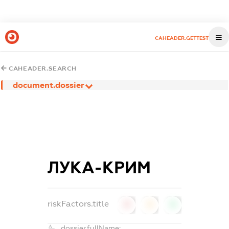
CAHEADER.GETTEST
CAHEADER.SEARCH
document.dossier
ЛУКА-КРИМ
riskFactors.title
0
0
0
dossier.fullName: