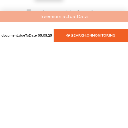
dossier.commercial_info.email
freemium.actualData
XXXXXXXXXX
dossier.commercial_info.website
document.dueToDate
05.05.25
SEARCH.ONMONITORING
XXXXXXXXXX
dossier.commercial_info.activity
XXXXXXXXXX
freemium.exampleText_1
freemium.exampleText_2
freemium.anonymousPerSearch2
FREEMIUM.DETAILS
FREEMIUM.REGISTER