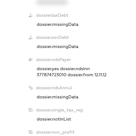
XXXXXXXXXX
dossier.taxDebt
dossier.missingData
dossier.esvDebt
dossier.missingData
dossier.ndsPayer
dossier.yes
dossier.ndsInn
377874723010
dossier.from 12.11.12
dossier.ndsAnnul
dossier.missingData
dossier.single_tax_reg
dossier.notInList
dossier.non_profit