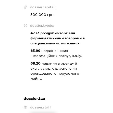
dossier.capital:
300 000 грн.
dossier.kveds:
47.73
роздрібна торгівля
фармацевтичними товарами в
спеціалізованих магазинах
63.99
надання інших
інформаційних послуг, н.в.і.у.
68.20
надання в оренду й
експлуатацію власного чи
орендованого нерухомого
майна
dossier.tax
dossier.staff