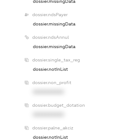
dossier.missingData
dossier.ndsPayer
dossier.missingData
dossier.ndsAnnul
dossier.missingData
dossier.single_tax_reg
dossier.notInList
dossier.non_profit
XXXXXXXXXX
dossier.budget_dotation
XXXXXXXXXX
dossier.palne_akciz
dossier.notInList