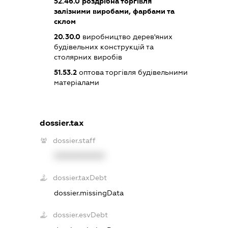
52.46.0
роздрібна торгівля
залізними виробами, фарбами та
склом
20.30.0
виробництво дерев'яних
будівельних конструкцій та
столярних виробів
51.53.2
оптова торгівля будівельними
матеріалами
dossier.tax
dossier.staff
XXXXXXXXXX
dossier.taxDebt
dossier.missingData
dossier.esvDebt