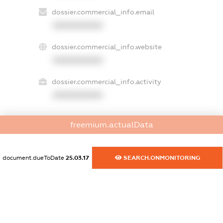
dossier.commercial_info.email
XXXXXXXXXX
dossier.commercial_info.website
XXXXXXXXXX
dossier.commercial_info.activity
XXXXXXXXXX
freemium.actualData
freemium.exampleText_1
freemium.exampleText_2
freemium.anonymousPerSearch2
document.dueToDate
25.03.17
SEARCH.ONMONITORING
FREEMIUM.DETAILS
FREEMIUM.REGISTER