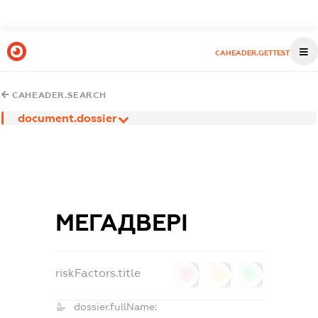
CAHEADER.GETTEST
CAHEADER.SEARCH
document.dossier
МЕГАДВЕРІ
riskFactors.title
0
0
0
dossier.fullName: