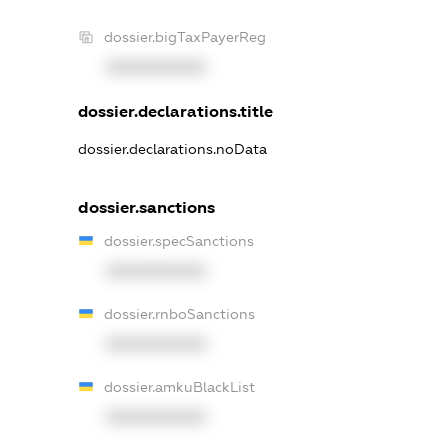
dossier.bigTaxPayerReg
XXXXXXXXXX
dossier.declarations.title
dossier.declarations.noData
dossier.sanctions
dossier.specSanctions
XXXXXXXXXX
dossier.rnboSanctions
XXXXXXXXXX
dossier.amkuBlackList
XXXXXXXXXX