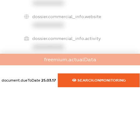
XXXXXXXXXX
dossier.commercial_info.website
XXXXXXXXXX
dossier.commercial_info.activity
XXXXXXXXXX
freemium.actualData
freemium.exampleText_1
freemium.exampleText_2
document.dueToDate
25.03.17
SEARCH.ONMONITORING
freemium.anonymousPerSearch2
FREEMIUM.DETAILS
FREEMIUM.REGISTER