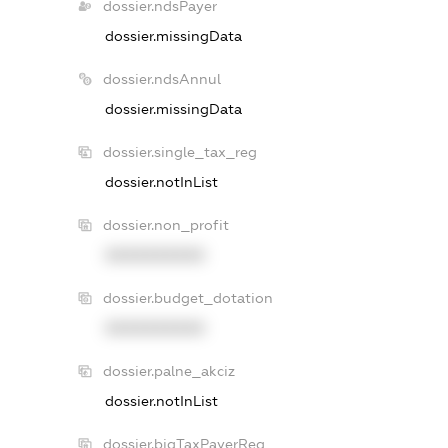
dossier.ndsPayer
dossier.missingData
dossier.ndsAnnul
dossier.missingData
dossier.single_tax_reg
dossier.notInList
dossier.non_profit
XXXXXXXXXX
dossier.budget_dotation
XXXXXXXXXX
dossier.palne_akciz
dossier.notInList
dossier.bigTaxPayerReg