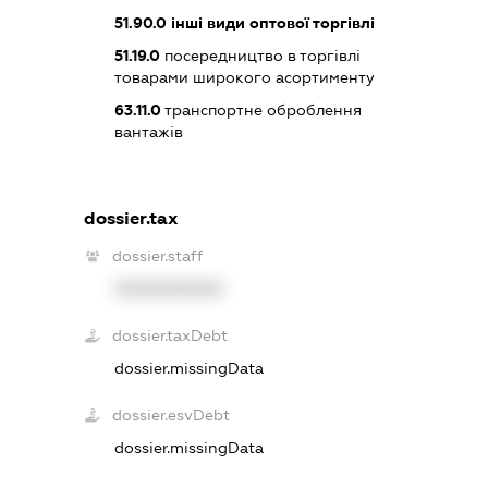
51.90.0
інші види оптової торгівлі
51.19.0
посередництво в торгівлі
товарами широкого асортименту
63.11.0
транспортне оброблення
вантажів
dossier.tax
dossier.staff
XXXXXXXXXX
dossier.taxDebt
dossier.missingData
dossier.esvDebt
dossier.missingData