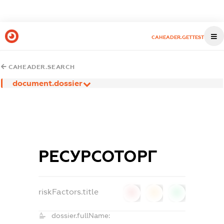
CAHEADER.GETTEST
CAHEADER.SEARCH
document.dossier
РЕСУРСОТОРГ
riskFactors.title
0
0
0
dossier.fullName: