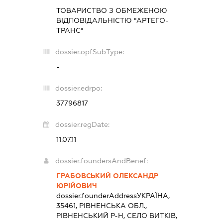
ТОВАРИСТВО З ОБМЕЖЕНОЮ
ВІДПОВІДАЛЬНІСТЮ "АРТЕГО-
ТРАНС"
dossier.opfSubType:
-
dossier.edrpo:
37796817
dossier.regDate:
11.07.11
dossier.foundersAndBenef:
ГРАБОВСЬКИЙ ОЛЕКСАНДР
ЮРІЙОВИЧ
dossier.founderAddress
УКРАЇНА,
35461, РІВНЕНСЬКА ОБЛ.,
РІВНЕНСЬКИЙ Р-Н, СЕЛО ВИТКІВ,