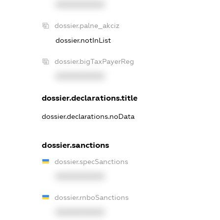
XXXXXXXXXX
dossier.palne_akciz
dossier.notInList
dossier.bigTaxPayerReg
XXXXXXXXXX
dossier.declarations.title
dossier.declarations.noData
dossier.sanctions
dossier.specSanctions
XXXXXXXXXX
dossier.rnboSanctions
XXXXXXXXXX