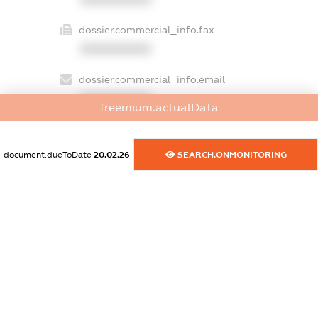
dossier.commercial_info.fax
XXXXXXXXXX
dossier.commercial_info.email
XXXXXXXXXX
freemium.actualData
dossier.commercial_info.website
XXXXXXXXXX
document.dueToDate
20.02.26
SEARCH.ONMONITORING
dossier.commercial_info.activity
XXXXXXXXXX
freemium.exampleText_1
freemium.exampleText_2
freemium.anonymousPerSearch2
FREEMIUM.DETAILS