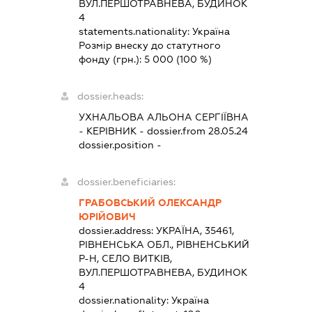
ВУЛ.ПЕРШОТРАВНЕВА, БУДИНОК
4
statements.nationality:
Україна
Розмір внеску до статутного
фонду (грн.):
5 000
(100 %)
dossier.heads:
УХНАЛЬОВА АЛЬОНА СЕРГІЇВНА
-
КЕРІВНИК
- dossier.from 28.05.24
dossier.position -
dossier.beneficiaries:
ГРАБОВСЬКИЙ ОЛЕКСАНДР
ЮРІЙОВИЧ
dossier.address:
УКРАЇНА, 35461,
РІВНЕНСЬКА ОБЛ., РІВНЕНСЬКИЙ
Р-Н, СЕЛО ВИТКІВ,
ВУЛ.ПЕРШОТРАВНЕВА, БУДИНОК
4
dossier.nationality:
Україна