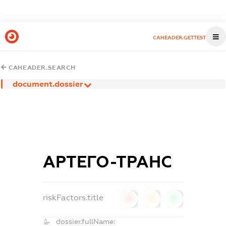
CAHEADER.GETTEST
CAHEADER.SEARCH
document.dossier
АРТЕГО-ТРАНС
riskFactors.title
0
0
0
dossier.fullName: