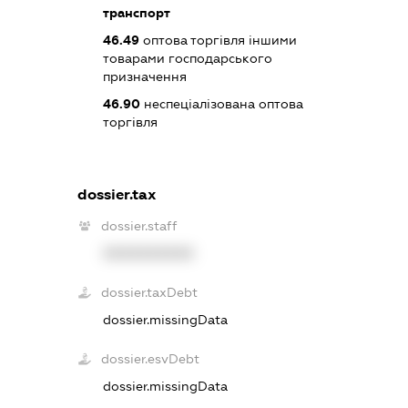
транспорт
46.49
оптова торгівля іншими
товарами господарського
призначення
46.90
неспеціалізована оптова
торгівля
dossier.tax
dossier.staff
XXXXXXXXXX
dossier.taxDebt
dossier.missingData
dossier.esvDebt
dossier.missingData