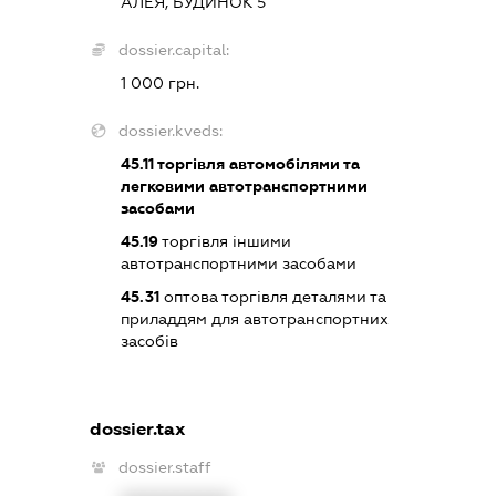
АЛЕЯ, БУДИНОК 5
dossier.capital:
1 000 грн.
dossier.kveds:
45.11
торгівля автомобілями та
легковими автотранспортними
засобами
45.19
торгівля іншими
автотранспортними засобами
45.31
оптова торгівля деталями та
приладдям для автотранспортних
засобів
dossier.tax
dossier.staff