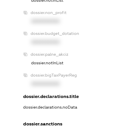
dossier.notInList
dossier.non_profit
XXXXXXXXXX
dossier.budget_dotation
XXXXXXXXXX
dossier.palne_akciz
dossier.notInList
dossier.bigTaxPayerReg
XXXXXXXXXX
dossier.declarations.title
dossier.declarations.noData
dossier.sanctions