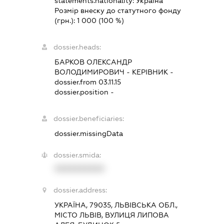
statements.nationality:
Україна
Розмір внеску до статутного фонду
(грн.):
1 000
(100 %)
dossier.heads:
БАРКОВ ОЛЕКСАНДР
ВОЛОДИМИРОВИЧ
-
КЕРІВНИК
-
dossier.from 03.11.15
dossier.position -
dossier.beneficiaries:
dossier.missingData
dossier.smida:
XXXXXXXXXX
dossier.address:
УКРАЇНА, 79035, ЛЬВІВСЬКА ОБЛ.,
МІСТО ЛЬВІВ, ВУЛИЦЯ ЛИПОВА