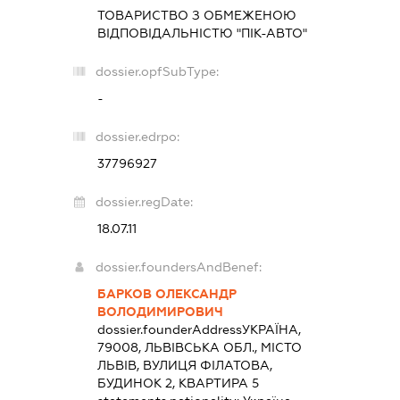
ТОВАРИСТВО З ОБМЕЖЕНОЮ
ВІДПОВІДАЛЬНІСТЮ "ПІК-АВТО"
dossier.opfSubType:
-
dossier.edrpo:
37796927
dossier.regDate:
18.07.11
dossier.foundersAndBenef:
БАРКОВ ОЛЕКСАНДР
ВОЛОДИМИРОВИЧ
dossier.founderAddress
УКРАЇНА,
79008, ЛЬВІВСЬКА ОБЛ., МІСТО
ЛЬВІВ, ВУЛИЦЯ ФІЛАТОВА,
БУДИНОК 2, КВАРТИРА 5