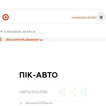
CAHEADER.GETTEST
CAHEADER.SEARCH
document.dossier
ПІК-АВТО
riskFactors.title
0
0
0
dossier.fullName: