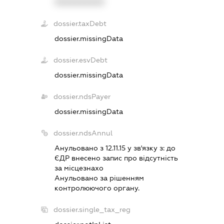
XXXXXXXXXX
dossier.taxDebt
dossier.missingData
dossier.esvDebt
dossier.missingData
dossier.ndsPayer
dossier.missingData
dossier.ndsAnnul
Анульовано з 12.11.15 у зв'язку з:
до
ЄДР внесено запис про вiдсутнiсть
за мiсцезнахо
Анульовано за рiшенням
контролюючого органу.
dossier.single_tax_reg