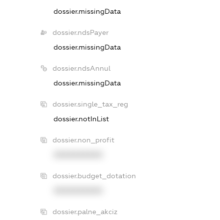
dossier.missingData
dossier.ndsPayer
dossier.missingData
dossier.ndsAnnul
dossier.missingData
dossier.single_tax_reg
dossier.notInList
dossier.non_profit
XXXXXXXXXX
dossier.budget_dotation
XXXXXXXXXX
dossier.palne_akciz