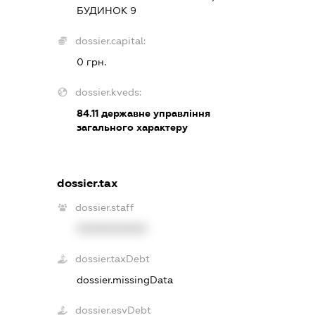
БУДИНОК 9
dossier.capital:
0 грн.
dossier.kveds:
84.11
державне управління
загального характеру
dossier.tax
dossier.staff
XXXXXXXXXX
dossier.taxDebt
dossier.missingData
dossier.esvDebt