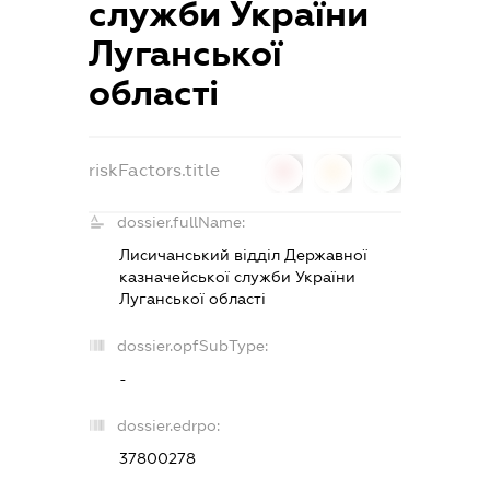
служби України
Луганської
області
riskFactors.title
0
0
0
dossier.fullName:
Лисичанський відділ Державної
казначейської служби України
Луганської області
dossier.opfSubType:
-
dossier.edrpo:
37800278