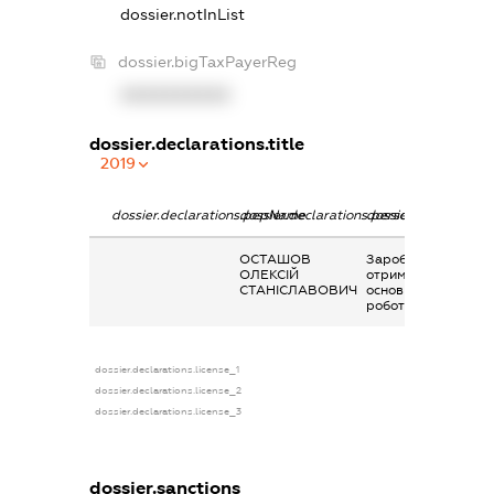
dossier.notInList
dossier.bigTaxPayerReg
XXXXXXXXXX
dossier.declarations.title
2019
dossier.declarations.pepName
dossier.declarations.personName
dossier.declaration
ОСТАШОВ
Заробітна плата
ОЛЕКСІЙ
отримана за
СТАНІСЛАВОВИЧ
основним місцем
роботи
dossier.declarations.license_1
dossier.declarations.license_2
dossier.declarations.license_3
dossier.sanctions