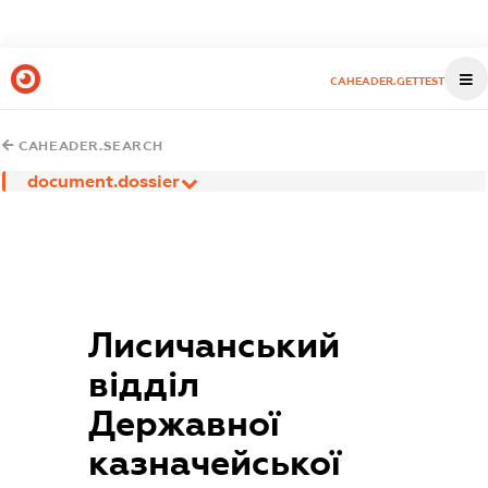
CAHEADER.GETTEST
CAHEADER.SEARCH
document.dossier
Лисичанський
відділ
Державної
казначейської