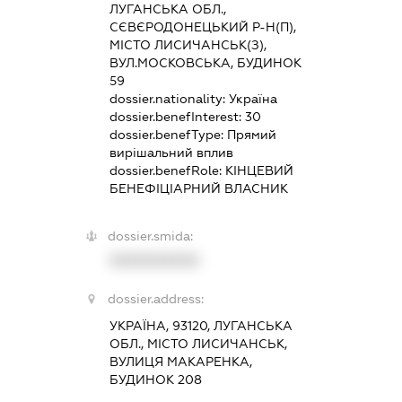
ЛУГАНСЬКА ОБЛ.,
СЄВЄРОДОНЕЦЬКИЙ Р-Н(П),
МІСТО ЛИСИЧАНСЬК(З),
ВУЛ.МОСКОВСЬКА, БУДИНОК
59
dossier.nationality:
Україна
dossier.benefInterest:
30
dossier.benefType:
Прямий
вирішальний вплив
dossier.benefRole:
КІНЦЕВИЙ
БЕНЕФІЦІАРНИЙ ВЛАСНИК
dossier.smida:
XXXXXXXXXX
dossier.address:
УКРАЇНА, 93120, ЛУГАНСЬКА
ОБЛ., МІСТО ЛИСИЧАНСЬК,
ВУЛИЦЯ МАКАРЕНКА,
БУДИНОК 208