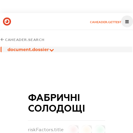
CAHEADER.GETTEST
CAHEADER.SEARCH
document.dossier
ФАБРИЧНІ
СОЛОДОЩІ
riskFactors.title
0
0
0