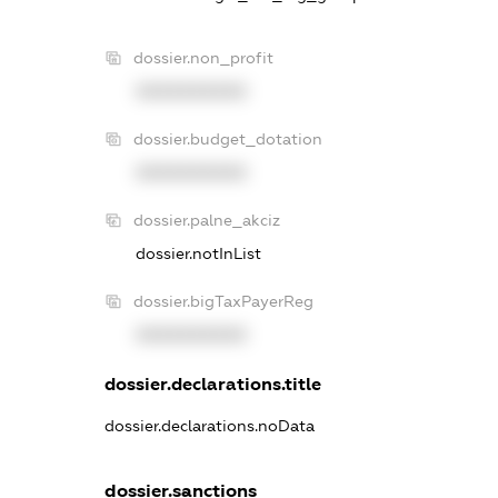
dossier.non_profit
XXXXXXXXXX
dossier.budget_dotation
XXXXXXXXXX
dossier.palne_akciz
dossier.notInList
dossier.bigTaxPayerReg
XXXXXXXXXX
dossier.declarations.title
dossier.declarations.noData
dossier.sanctions