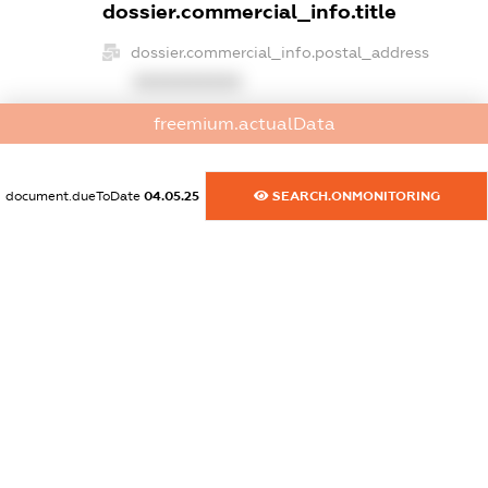
dossier.commercial_info.title
dossier.commercial_info.postal_address
XXXXXXXXXX
freemium.actualData
dossier.commercial_info.phone
XXXXXXXXXX
document.dueToDate
04.05.25
SEARCH.ONMONITORING
dossier.commercial_info.fax
XXXXXXXXXX
dossier.commercial_info.email
XXXXXXXXXX
dossier.commercial_info.website
XXXXXXXXXX
dossier.commercial_info.activity
XXXXXXXXXX