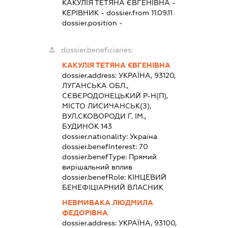
КАКУЛІЯ ТЕТЯНА ЄВГЕНІВНА
-
КЕРІВНИК
- dossier.from 11.09.11
dossier.position -
dossier.beneficiaries:
КАКУЛІЯ ТЕТЯНА ЄВГЕНІВНА
dossier.address:
УКРАЇНА, 93120,
ЛУГАНСЬКА ОБЛ.,
СЄВЄРОДОНЕЦЬКИЙ Р-Н(П),
МІСТО ЛИСИЧАНСЬК(З),
ВУЛ.СКОВОРОДИ Г. ІМ.,
БУДИНОК 143
dossier.nationality:
Україна
dossier.benefInterest:
70
dossier.benefType:
Прямий
вирішальний вплив
dossier.benefRole:
КІНЦЕВИЙ
БЕНЕФІЦІАРНИЙ ВЛАСНИК
НЕВМИВАКА ЛЮДМИЛА
ФЕДОРІВНА
dossier.address:
УКРАЇНА, 93100,