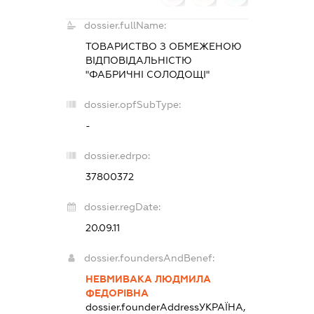
dossier.fullName:
ТОВАРИСТВО З ОБМЕЖЕНОЮ
ВІДПОВІДАЛЬНІСТЮ
"ФАБРИЧНІ СОЛОДОЩІ"
dossier.opfSubType:
-
dossier.edrpo:
37800372
dossier.regDate:
20.09.11
dossier.foundersAndBenef:
НЕВМИВАКА ЛЮДМИЛА
ФЕДОРІВНА
dossier.founderAddress
УКРАЇНА,