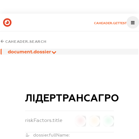
CAHEADER.GETTEST
CAHEADER.SEARCH
document.dossier
ЛІДЕРТРАНСАГРО
riskFactors.title
0
0
0
dossier.fullName: