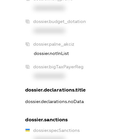
XXXXXXXXXX
dossier.budget_dotation
XXXXXXXXXX
dossier.palne_akciz
dossier.notInList
dossier.bigTaxPayerReg
XXXXXXXXXX
dossier.declarations.title
dossier.declarations.noData
dossier.sanctions
dossier.specSanctions