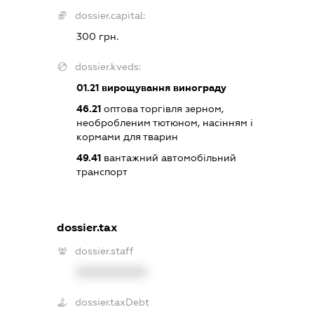
dossier.capital:
300 грн.
dossier.kveds:
01.21
вирощування винограду
46.21
оптова торгівля зерном,
необробленим тютюном, насінням і
кормами для тварин
49.41
вантажний автомобільний
транспорт
dossier.tax
dossier.staff
XXXXXXXXXX
dossier.taxDebt