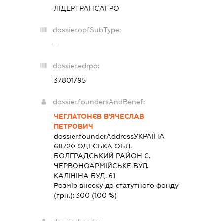
ЛІДЕРТРАНСАГРО
dossier.opfSubType:
-
dossier.edrpo:
37801795
dossier.foundersAndBenef:
ЧЕГЛАТОНЄВ В'ЯЧЕСЛАВ
ПЕТРОВИЧ
dossier.founderAddress
УКРАЇНА
68720 ОДЕСЬКА ОБЛ.
БОЛГРАДСЬКИЙ РАЙОН С.
ЧЕРВОНОАРМІЙСЬКЕ ВУЛ.
КАЛІНІНА БУД. 61
Розмір внеску до статутного фонду
(грн.):
300
(100 %)