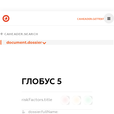
CAHEADER.GETTEST
CAHEADER.SEARCH
document.dossier
ГЛОБУС 5
riskFactors.title
0
0
0
dossier.fullName: