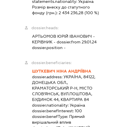
statements.nationality:
Україна
Розмір внеску до статутного
фонду (грн.):
2 434 236,28
(100 %)
dossier.heads:
АРТЬОМОВ ЮРІЙ ІВАНОВИЧ
-
КЕРІВНИК
- dossier.from 29.01.24
dossier.position -
dossier.beneficiaries:
ШУТКЕВИЧ НІНА АНДРІЇВНА
dossier.address:
УКРАЇНА, 84122,
ДОНЕЦЬКА ОБЛ.,
КРАМАТОРСЬКИЙ Р-Н, МІСТО
СЛОВ'ЯНСЬК, ВУЛ.ПОШТОВА,
БУДИНОК 44, КВАРТИРА 84
dossier.nationality:
Україна
dossier.benefInterest:
100
dossier.benefType:
Прямий
вирішальний вплив