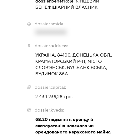
dossier.benefRole:
КІНЦЕВИЙ
БЕНЕФІЦІАРНИЙ ВЛАСНИК
dossier.smida:
XXXXXXXXXX
dossier.address:
УКРАЇНА, 84100, ДОНЕЦЬКА ОБЛ.,
КРАМАТОРСЬКИЙ Р-Н, МІСТО
СЛОВ'ЯНСЬК, ВУЛ.БАНКІВСЬКА,
БУДИНОК 86А
dossier.capital:
2 434 236,28 грн.
dossier.kveds:
68.20
надання в оренду й
експлуатацію власного чи
орендованого нерухомого майна