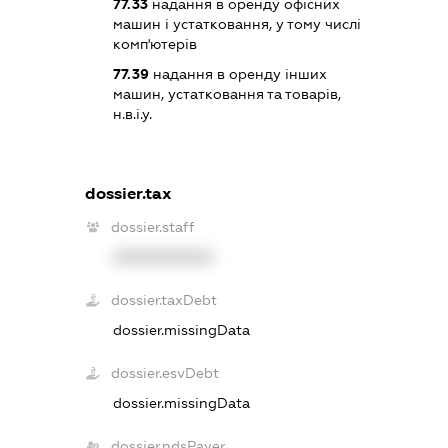
77.33
надання в оренду офісних
машин і устатковання, у тому числі
комп'ютерів
77.39
надання в оренду інших
машин, устатковання та товарів,
н.в.і.у.
dossier.tax
dossier.staff
XXXXXXXXXX
dossier.taxDebt
dossier.missingData
dossier.esvDebt
dossier.missingData
dossier.ndsPayer