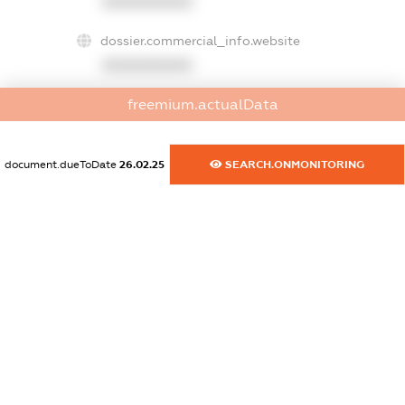
XXXXXXXXXX
dossier.commercial_info.website
XXXXXXXXXX
freemium.actualData
dossier.commercial_info.activity
XXXXXXXXXX
document.dueToDate
26.02.25
SEARCH.ONMONITORING
freemium.exampleText_1
freemium.exampleText_2
freemium.anonymousPerSearch2
FREEMIUM.DETAILS
FREEMIUM.REGISTER