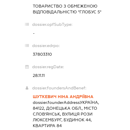
ТОВАРИСТВО З ОБМЕЖЕНОЮ
ВІДПОВІДАЛЬНІСТЮ "ГЛОБУС 5"
dossier.opfSubType:
-
dossier.edrpo:
37803310
dossier.regDate:
28.11.11
dossier.foundersAndBenef:
ШУТКЕВИЧ НІНА АНДРІЇВНА
dossier.founderAddress
УКРАЇНА,
84122, ДОНЕЦЬКА ОБЛ., МІСТО
СЛОВ'ЯНСЬК, ВУЛИЦЯ РОЗИ
ЛЮКСЕМБУРГ, БУДИНОК 44,
КВАРТИРА 84