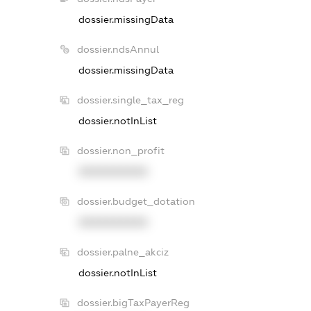
dossier.missingData
dossier.ndsAnnul
dossier.missingData
dossier.single_tax_reg
dossier.notInList
dossier.non_profit
XXXXXXXXXX
dossier.budget_dotation
XXXXXXXXXX
dossier.palne_akciz
dossier.notInList
dossier.bigTaxPayerReg