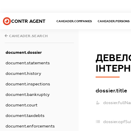
CONTR AGENT
CAHEADER.COMPANIES
CAHEADER.PERSONS
CAHEADER.SEARCH
document.dossier
ДЕВЕЛ
document.statements
ІНТЕР
document.history
document.inspections
dossier.title
document.bankruptcy
dossier.fullN
document.court
document.taxdebts
dossier.opfSu
document.enforcements