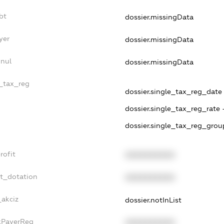
bt
dossier.missingData
yer
dossier.missingData
nnul
dossier.missingData
e_tax_reg
dossier.single_tax_reg_date -
dossier.single_tax_reg_rate 
dossier.single_tax_reg_grou
rofit
XXXXXXXXXX
et_dotation
XXXXXXXXXX
_akciz
dossier.notInList
axPayerReg
XXXXXXXXXX