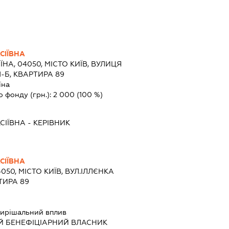
СІЇВНА
ЇНА, 04050, МІСТО КИЇВ, ВУЛИЦЯ
-Б, КВАРТИРА 89
їна
о фонду (грн.):
2 000
(100 %)
СІЇВНА
-
КЕРІВНИК
СІЇВНА
4050, МІСТО КИЇВ, ВУЛ.ІЛЛЄНКА
ТИРА 89
ирішальний вплив
Й БЕНЕФІЦІАРНИЙ ВЛАСНИК