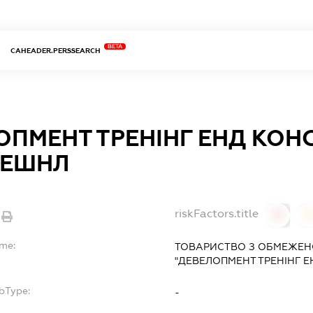
BETA
CAHEADER.PERSSEARCH
ОПМЕНТ ТРЕНІНГ ЕНД КОН
НЕШНЛ
riskFactors.title
0
ame:
ТОВАРИСТВО З ОБМЕЖЕН
"ДЕВЕЛОПМЕНТ ТРЕНІНГ Е
bType:
-