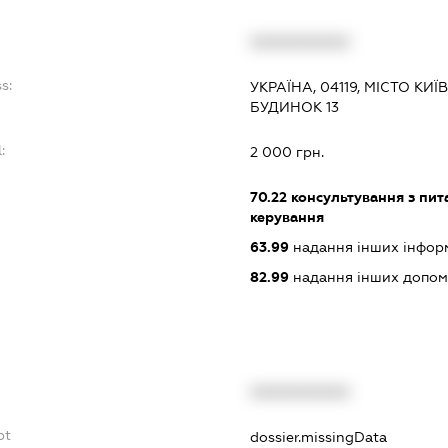
XXXXXXXXXX
s:
УКРАЇНА, 04119, МІСТО КИ
БУДИНОК 13
:
2 000 грн.
70.22
консультування з пита
керування
63.99
надання інших інформац
82.99
надання інших допоміж
XXXXXXXXXX
bt
dossier.missingData