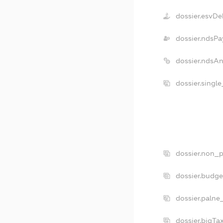
dossier.esvDe
dossier.ndsPa
dossier.ndsA
dossier.singl
dossier.non_p
dossier.budg
dossier.palne
dossier.bigT