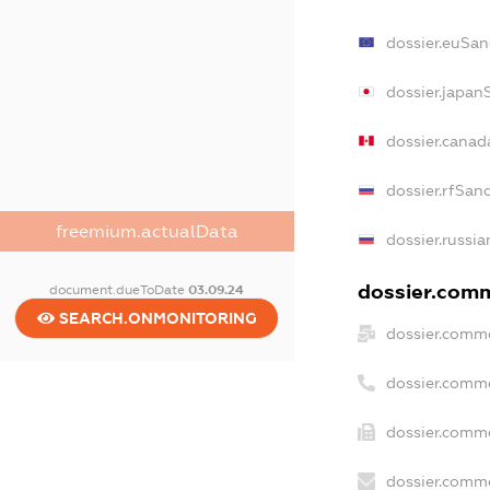
dossier.euSan
dossier.japan
dossier.canad
dossier.rfSan
freemium.actualData
dossier.russia
dossier.comme
document.dueToDate
03.09.24
SEARCH.ONMONITORING
dossier.comme
dossier.comm
dossier.comme
dossier.comme