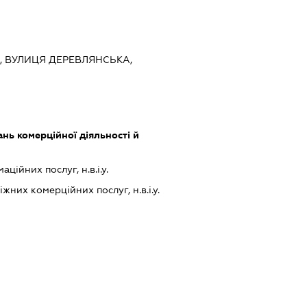
ЇВ, ВУЛИЦЯ ДЕРЕВЛЯНСЬКА,
нь комерційної діяльності й
ійних послуг, н.в.і.у.
них комерційних послуг, н.в.і.у.