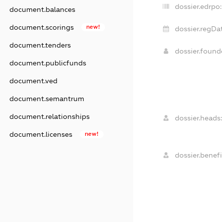
dossier.edrpo:
document.balances
document.scorings
new!
dossier.regDa
document.tenders
dossier.foun
document.publicfunds
document.ved
document.semantrum
document.relationships
dossier.heads:
document.licenses
new!
dossier.benefi