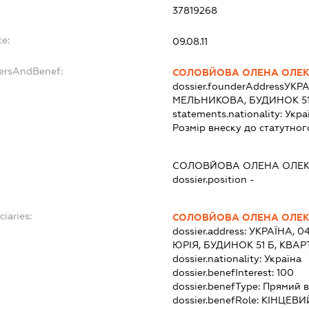
37819268
te:
09.08.11
dersAndBenef:
СОЛОВЙОВА ОЛЕНА ОЛЕК
dossier.founderAddress
УКРА
МЕЛЬНИКОВА, БУДИНОК 51
statements.nationality:
Укра
Розмір внеску до статутног
СОЛОВЙОВА ОЛЕНА ОЛЕК
dossier.position -
ciaries:
СОЛОВЙОВА ОЛЕНА ОЛЕК
dossier.address:
УКРАЇНА, 0
ЮРІЯ, БУДИНОК 51 Б, КВАР
dossier.nationality:
Україна
dossier.benefInterest:
100
dossier.benefType:
Прямий в
dossier.benefRole:
КІНЦЕВИ