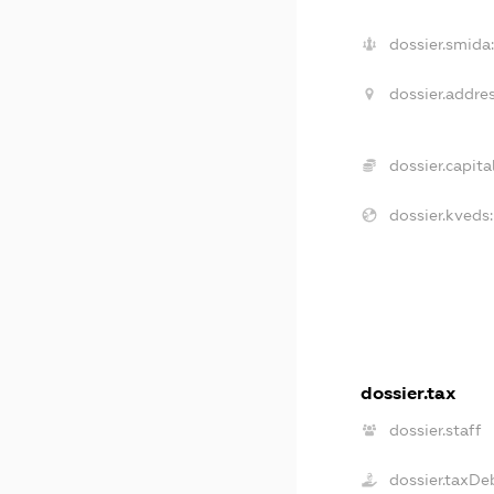
dossier.smida:
dossier.addres
dossier.capital
dossier.kveds:
dossier.tax
dossier.staff
dossier.taxDe