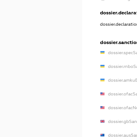
dossier.declarat
dossier.declarati
dossier.sanctio
dossier.specS
dossier.rnboS
dossier.amkuB
dossier.ofacS
dossier.ofac
dossier.gbSan
dossier.ausSa