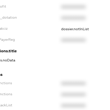
ofit
XXXXXXXXXX
t_dotation
XXXXXXXXXX
akciz
dossier.notInList
xPayerReg
XXXXXXXXXX
ions.title
ns.noData
ns
nctions
XXXXXXXXXX
anctions
XXXXXXXXXX
lackList
XXXXXXXXXX