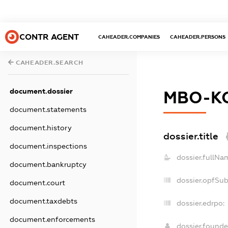
CONTR AGENT
CAHEADER.COMPANIES
CAHEADER.PERSONS
CAHEADER.SEARCH
document.dossier
МВО-К
document.statements
document.history
dossier.title
document.inspections
dossier.fullNa
document.bankruptcy
dossier.opfSu
document.court
document.taxdebts
dossier.edrpo:
document.enforcements
dossier.found