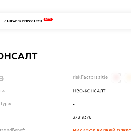
BETA
CAHEADER.PERSSEARCH
ОНСАЛТ
riskFactors.title
0
0
me:
МВО-КОНСАЛТ
bType:
-
37819378
ersAndBenef:
МИКИТЮК ВАЛЕРІЙ ОЛЕК