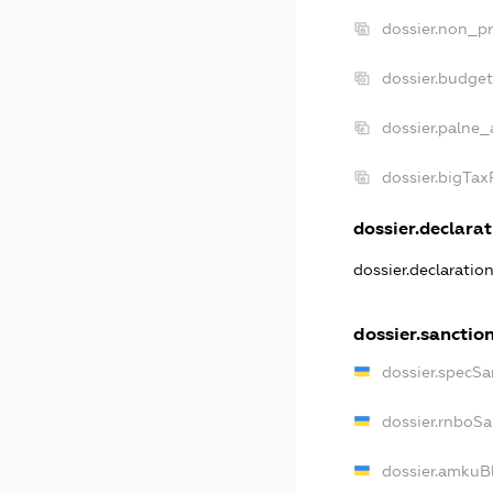
dossier.non_pr
dossier.budge
dossier.palne_
dossier.bigTa
dossier.declarat
dossier.declaratio
dossier.sanctio
dossier.specSa
dossier.rnboS
dossier.amkuB