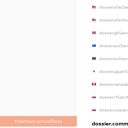
dossier.ofacSa
dossier.ofacN
dossier.gbSan
dossier.ausSan
dossier.euSanc
dossier.japanS
dossier.canad
dossier.rfSanc
dossier.russia
freemium.actualData
dossier.comme