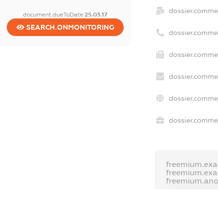
dossier.comme
document.dueToDate
25.03.17
SEARCH.ONMONITORING
dossier.comme
dossier.commer
dossier.commer
dossier.commer
dossier.commer
freemium.exa
freemium.ex
freemium.an
FREEMIUM.D