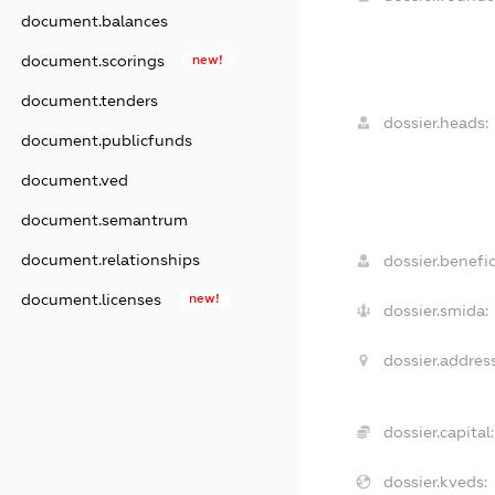
document.balances
document.scorings
new!
document.tenders
dossier.heads:
document.publicfunds
document.ved
document.semantrum
document.relationships
dossier.benefic
document.licenses
new!
dossier.smida:
dossier.address
dossier.capital:
dossier.kveds: