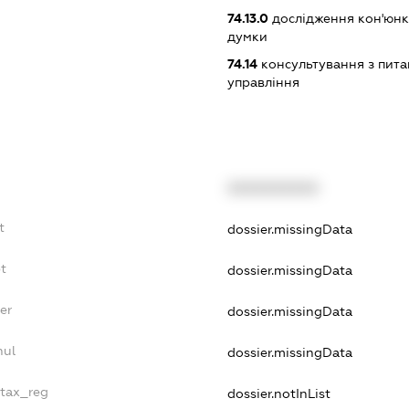
74.13.0
дослідження кон'юнк
думки
74.14
консультування з питан
управління
XXXXXXXXXX
t
dossier.missingData
bt
dossier.missingData
er
dossier.missingData
nul
dossier.missingData
_tax_reg
dossier.notInList