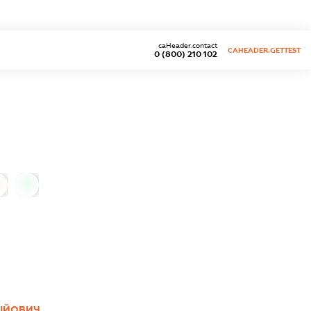
caHeader.contact
CAHEADER.GETTEST
0 (800) 210 102
0
СІЙОВИЧ