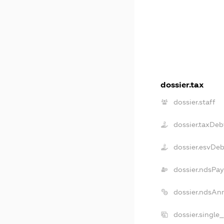
dossier.tax
dossier.staff
dossier.taxDeb
dossier.esvDe
dossier.ndsPay
dossier.ndsAn
dossier.single