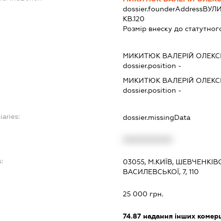
dossier.founderAddress
ВУЛИ
КВ.120
Розмір внеску до статутног
МИКИТЮК ВАЛЕРІЙ ОЛЕКС
dossier.position -
МИКИТЮК ВАЛЕРІЙ ОЛЕКС
dossier.position -
iaries:
dossier.missingData
XXXXXXXXXX
:
03055, М.КИЇВ, ШЕВЧЕНКІ
ВАСИЛЕВСЬКОЇ, 7, 110
25 000 грн.
74.87
надання інших комерц