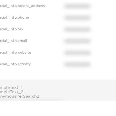
rcial_info.postal_address
XXXXXXXXXX
rcial_info.phone
XXXXXXXXXX
cial_info.fax
XXXXXXXXXX
cial_info.email
XXXXXXXXXX
cial_info.website
XXXXXXXXXX
cial_info.activity
XXXXXXXXXX
mpleText_1
ampleText_2
onymousPerSearch2
ETAILS
FREEMIUM.REGISTER