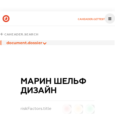
CAHEADER.GETTEST
CAHEADER.SEARCH
document.dossier
МАРИН ШЕЛЬФ
ДИЗАЙН
riskFactors.title
0
0
0