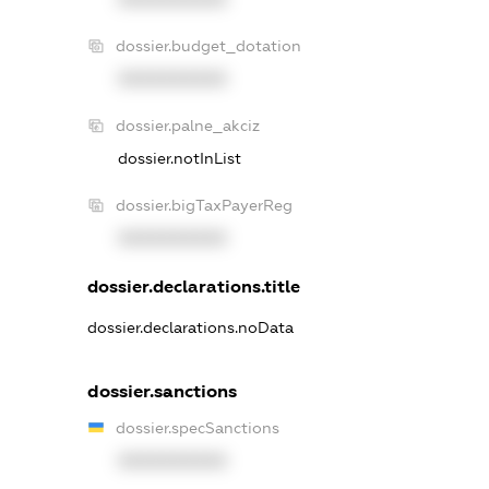
dossier.budget_dotation
XXXXXXXXXX
dossier.palne_akciz
dossier.notInList
dossier.bigTaxPayerReg
XXXXXXXXXX
dossier.declarations.title
dossier.declarations.noData
dossier.sanctions
dossier.specSanctions
XXXXXXXXXX