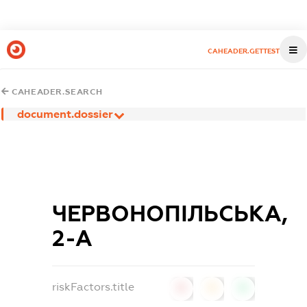
CAHEADER.GETTEST
CAHEADER.SEARCH
document.dossier
ЧЕРВОНОПІЛЬСЬКА,
2-А
riskFactors.title
0
0
0