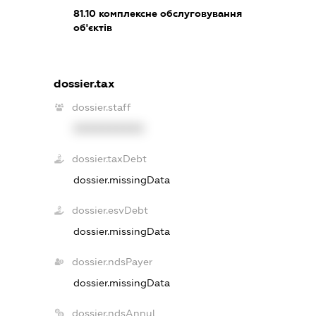
81.10
комплексне обслуговування
об'єктів
dossier.tax
dossier.staff
XXXXXXXXXX
dossier.taxDebt
dossier.missingData
dossier.esvDebt
dossier.missingData
dossier.ndsPayer
dossier.missingData
dossier.ndsAnnul