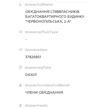
dossier.fullName:
ОБ'ЄДНАННЯ СПІВВЛАСНИКІВ
БАГАТОКВАРТИРНОГО БУДИНКУ
"ЧЕРВОНОПІЛЬСЬКА, 2-А"
dossier.opfSubType:
-
dossier.edrpo:
37826851
dossier.regDate:
04.10.11
dossier.foundersAndBenef:
ЧЛЕНИ ОБ'ЄДНАННЯ
dossier.heads: