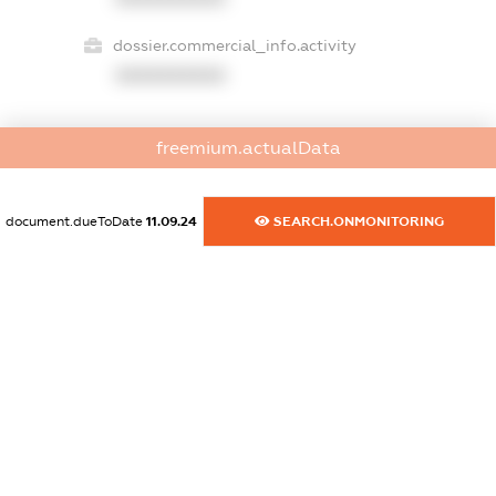
dossier.commercial_info.activity
XXXXXXXXXX
freemium.actualData
freemium.exampleText_1
freemium.exampleText_2
freemium.anonymousPerSearch2
document.dueToDate
11.09.24
SEARCH.ONMONITORING
FREEMIUM.DETAILS
FREEMIUM.REGISTER