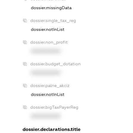
dossier.missingData
dossier.single_tax_reg
dossier.notInList
dossier.non_profit
XXXXXXXXXX
dossier.budget_dotation
XXXXXXXXXX
dossier.palne_akciz
dossier.notInList
dossier.bigTaxPayerReg
XXXXXXXXXX
dossier.declarations.title