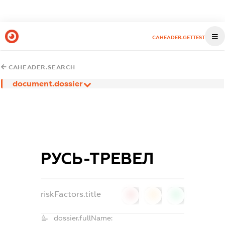
CAHEADER.GETTEST
CAHEADER.SEARCH
document.dossier
РУСЬ-ТРЕВЕЛ
riskFactors.title
0
0
0
dossier.fullName: