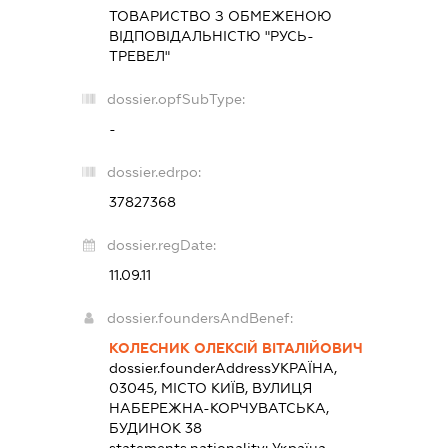
ТОВАРИСТВО З ОБМЕЖЕНОЮ
ВІДПОВІДАЛЬНІСТЮ "РУСЬ-
ТРЕВЕЛ"
dossier.opfSubType:
-
dossier.edrpo:
37827368
dossier.regDate:
11.09.11
dossier.foundersAndBenef:
КОЛЕСНИК ОЛЕКСІЙ ВІТАЛІЙОВИЧ
dossier.founderAddress
УКРАЇНА,
03045, МІСТО КИЇВ, ВУЛИЦЯ
НАБЕРЕЖНА-КОРЧУВАТСЬКА,
БУДИНОК 38