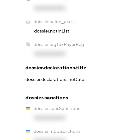
XXXXXXXXXX
dossier.palne_akciz
dossier.notInList
dossier.bigTaxPayerReg
XXXXXXXXXX
dossier.declarations.title
dossier.declarations.noData
dossier.sanctions
dossier.specSanctions
XXXXXXXXXX
dossier.rnboSanctions