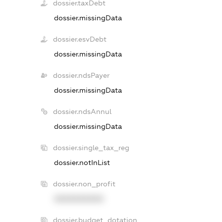
dossier.taxDebt
dossier.missingData
dossier.esvDebt
dossier.missingData
dossier.ndsPayer
dossier.missingData
dossier.ndsAnnul
dossier.missingData
dossier.single_tax_reg
dossier.notInList
dossier.non_profit
XXXXXXXXXX
dossier.budget_dotation