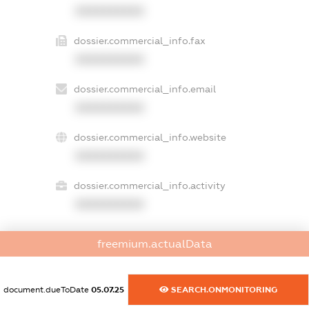
XXXXXXXXXX
dossier.commercial_info.fax
XXXXXXXXXX
dossier.commercial_info.email
XXXXXXXXXX
dossier.commercial_info.website
XXXXXXXXXX
dossier.commercial_info.activity
XXXXXXXXXX
freemium.actualData
freemium.exampleText_1
freemium.exampleText_2
freemium.anonymousPerSearch2
document.dueToDate
05.07.25
SEARCH.ONMONITORING