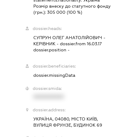
statements.nationality:
Україна
Розмір внеску до статутного фонду
(грн.):
305 000
(100 %)
dossier.heads:
СУПРУН ОЛЕГ АНАТОЛІЙОВИЧ
-
КЕРІВНИК
- dossier.from 16.03.17
dossier.position -
dossier.beneficiaries:
dossier.missingData
dossier.smida:
XXXXXXXXXX
dossier.address:
УКРАЇНА, 04080, МІСТО КИЇВ,
ВУЛИЦЯ ФРУНЗЕ, БУДИНОК 69