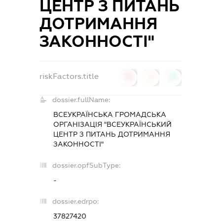
ЦЕНТР З ПИТАНЬ
ДОТРИМАННЯ
ЗАКОННОСТІ"
riskFactors.title
0
0
0
dossier.fullName:
ВСЕУКРАЇНСЬКА ГРОМАДСЬКА
ОРГАНІЗАЦІЯ "ВСЕУКРАЇНСЬКИЙ
ЦЕНТР З ПИТАНЬ ДОТРИМАННЯ
ЗАКОННОСТІ"
dossier.opfSubType:
-
dossier.edrpo:
37827420