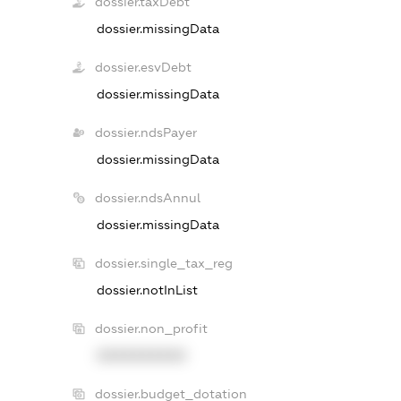
dossier.taxDebt
dossier.missingData
dossier.esvDebt
dossier.missingData
dossier.ndsPayer
dossier.missingData
dossier.ndsAnnul
dossier.missingData
dossier.single_tax_reg
dossier.notInList
dossier.non_profit
XXXXXXXXXX
dossier.budget_dotation