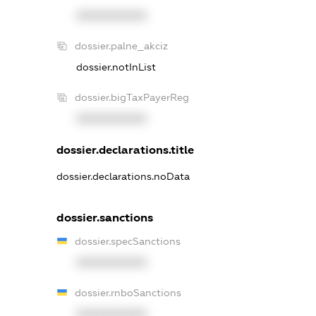
XXXXXXXXXX
dossier.palne_akciz
dossier.notInList
dossier.bigTaxPayerReg
XXXXXXXXXX
dossier.declarations.title
dossier.declarations.noData
dossier.sanctions
dossier.specSanctions
XXXXXXXXXX
dossier.rnboSanctions
XXXXXXXXXX