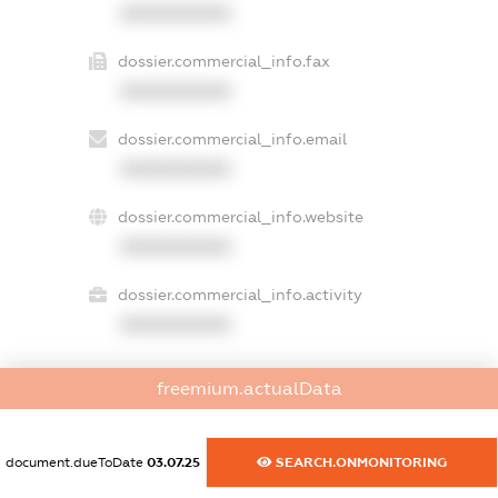
XXXXXXXXXX
dossier.commercial_info.fax
XXXXXXXXXX
dossier.commercial_info.email
XXXXXXXXXX
dossier.commercial_info.website
XXXXXXXXXX
dossier.commercial_info.activity
XXXXXXXXXX
freemium.actualData
freemium.exampleText_1
freemium.exampleText_2
freemium.anonymousPerSearch2
document.dueToDate
03.07.25
SEARCH.ONMONITORING