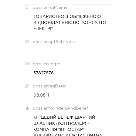
dossier.fullName:
ТОВАРИСТВО З ОБМЕЖЕНОЮ
ВІДПОВІДАЛЬНІСТЮ "КОНСУЛТО
ЕЛЕКТРІ"
dossier.opfSubType:
-
dossier.edrpo:
37827876
dossier.regDate:
08.08.11
dossier.foundersAndBenef:
КІНЦЕВИЙ БЕНЕФІЦІАРНИЙ
ВЛАСНИК (КОНТРОЛЕР) -
КОМПАНІЯ "ІННОСТАР" -
АЛЕШЮНАНС АГУСТАС ЛИТВА,