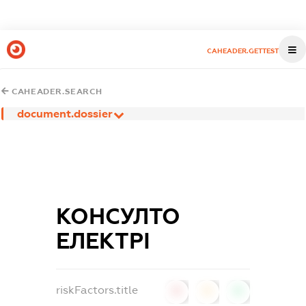
CAHEADER.GETTEST
CAHEADER.SEARCH
document.dossier
КОНСУЛТО
ЕЛЕКТРІ
riskFactors.title
0
0
0