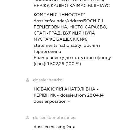
БЕРЖУ, КАЛІНО КАІМАС ВІЛІНІАУС
КОМПАНІЯ "ІННОСТАР"
dossier.founderAddress
БОСНІЯ І
ГЕРЦЕГОВИНА, МІСТО САРАЄВО,
СТАРІ-ГРАД, ВУЛИЦЯ МУЛА
МУСТАФЕ БАШЕСКІЄ№6
statements.nationality:
Боснія і
Герцеговина
Розмір внеску до статутного фонду
(грн.):
1 502,26
(100 %)
dossier.heads:
НОВАК ЮЛІЯ АНАТОЛІЇВНА
-
КЕРІВНИК
- dossier.from 28.04.14
dossier.position -
dossier.beneficiaries:
dossier.missingData