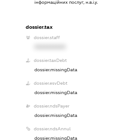
інформаційних послуг, н.в.і.у.
dossier.tax
dossier.staff
XXXXXXXXXX
dossier.taxDebt
dossier.missingData
dossier.esvDebt
dossier.missingData
dossier.ndsPayer
dossier.missingData
dossier.ndsAnnul
dossier.missingData