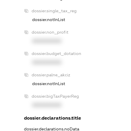
dossier.single_tax_reg
dossier.notInList
dossier.non_profit
XXXXXXXXXX
dossier.budget_dotation
XXXXXXXXXX
dossier.palne_akciz
dossier.notInList
dossier.bigTaxPayerReg
XXXXXXXXXX
dossier.declarations.title
dossier.declarations.noData