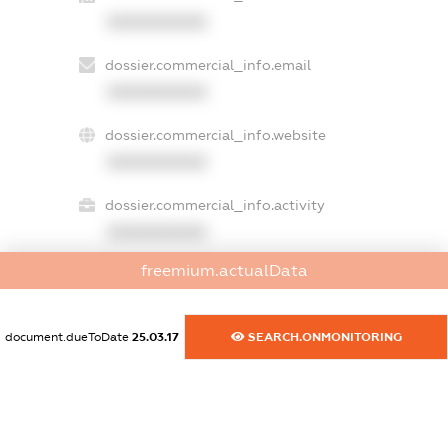
XXXXXXXXXX
dossier.commercial_info.email
XXXXXXXXXX
dossier.commercial_info.website
XXXXXXXXXX
dossier.commercial_info.activity
XXXXXXXXXX
freemium.actualData
freemium.exampleText_1
freemium.exampleText_2
document.dueToDate
25.03.17
SEARCH.ONMONITORING
freemium.anonymousPerSearch2
FREEMIUM.DETAILS
FREEMIUM.REGISTER