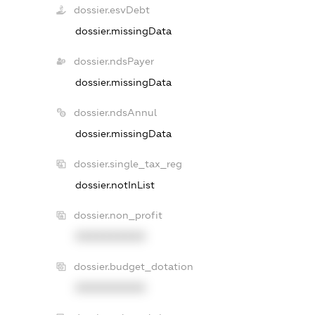
dossier.esvDebt
dossier.missingData
dossier.ndsPayer
dossier.missingData
dossier.ndsAnnul
dossier.missingData
dossier.single_tax_reg
dossier.notInList
dossier.non_profit
XXXXXXXXXX
dossier.budget_dotation
XXXXXXXXXX