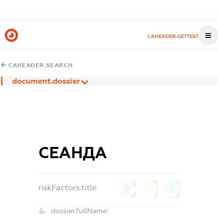
CAHEADER.GETTEST
CAHEADER.SEARCH
document.dossier
СЕАНДА
riskFactors.title
0
0
0
dossier.fullName: