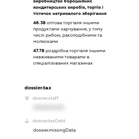
виробництво борошняних
кондитерських виробів, тортів і
тістечок нетривалого зберігання
46.38
оптова торгівля іншими
продуктами харчування, у тому
числі рибою, ракоподібними та
молюсками
47.78
роздрібна торгівля іншими
невживаними товарами в
спеціалізованих магазинах
dossier.tax
dossier.staff
XXXXXXXXXX
dossier.taxDebt
dossier.missingData