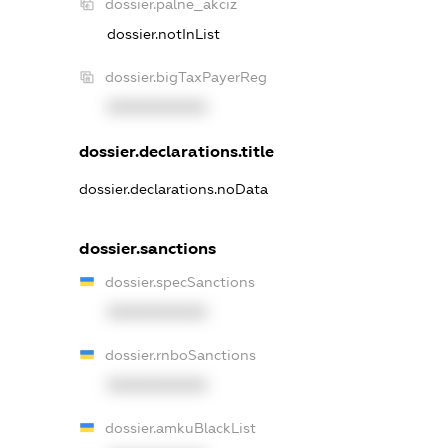
dossier.palne_akciz
dossier.notInList
dossier.bigTaxPayerReg
XXXXXXXXXX
dossier.declarations.title
dossier.declarations.noData
dossier.sanctions
dossier.specSanctions
XXXXXXXXXX
dossier.rnboSanctions
XXXXXXXXXX
dossier.amkuBlackList