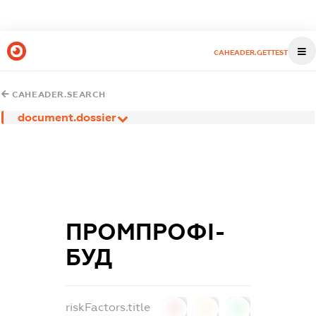
CAHEADER.GETTEST
CAHEADER.SEARCH
document.dossier
ПРОМПРОФІ-
БУД
riskFactors.title
0
0
0