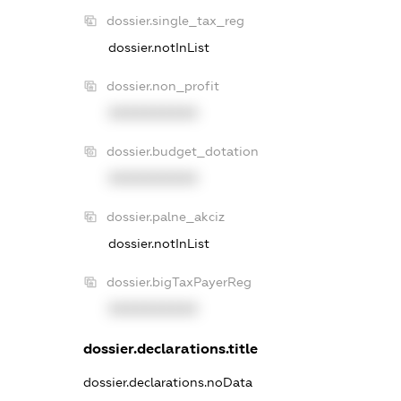
dossier.single_tax_reg
dossier.notInList
dossier.non_profit
XXXXXXXXXX
dossier.budget_dotation
XXXXXXXXXX
dossier.palne_akciz
dossier.notInList
dossier.bigTaxPayerReg
XXXXXXXXXX
dossier.declarations.title
dossier.declarations.noData