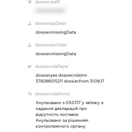
dossier.staff
XXXXXXXXXX
dossier.taxDebt
dossier.missingData
dossier.esvDebt
dossier.missingData
dossier.ndsPayer
dossier.yes
dossier.ndsInn
378288015211
dossier.from 31.08.17
dossier.ndsAnnul
Анульовано з 03.07.17 у зв'язку з:
надання декларацiй про
вiдсутнiсть поставок
Анульовано за рiшенням
контролюючого органу.