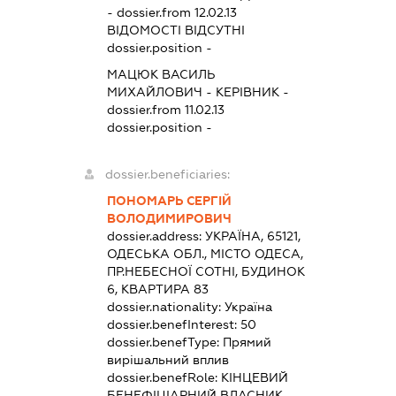
- dossier.from 12.02.13
ВІДОМОСТІ ВІДСУТНІ
dossier.position -
МАЦЮК ВАСИЛЬ
МИХАЙЛОВИЧ
-
КЕРІВНИК
-
dossier.from 11.02.13
dossier.position -
dossier.beneficiaries:
ПОНОМАРЬ СЕРГІЙ
ВОЛОДИМИРОВИЧ
dossier.address:
УКРАЇНА, 65121,
ОДЕСЬКА ОБЛ., МІСТО ОДЕСА,
ПР.НЕБЕСНОЇ СОТНІ, БУДИНОК
6, КВАРТИРА 83
dossier.nationality:
Україна
dossier.benefInterest:
50
dossier.benefType:
Прямий
вирішальний вплив
dossier.benefRole:
КІНЦЕВИЙ
БЕНЕФІЦІАРНИЙ ВЛАСНИК