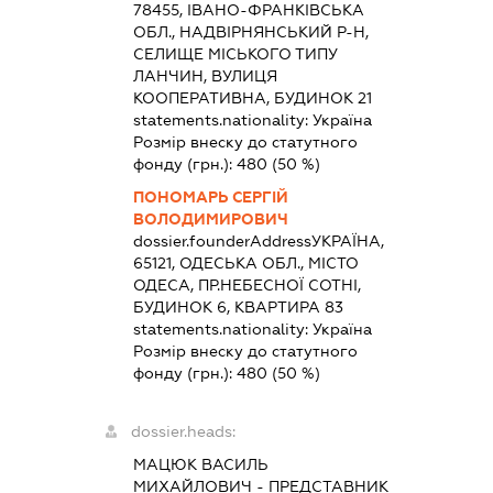
78455, ІВАНО-ФРАНКІВСЬКА
ОБЛ., НАДВІРНЯНСЬКИЙ Р-Н,
СЕЛИЩЕ МІСЬКОГО ТИПУ
ЛАНЧИН, ВУЛИЦЯ
КООПЕРАТИВНА, БУДИНОК 21
statements.nationality:
Україна
Розмір внеску до статутного
фонду (грн.):
480
(50 %)
ПОНОМАРЬ СЕРГІЙ
ВОЛОДИМИРОВИЧ
dossier.founderAddress
УКРАЇНА,
65121, ОДЕСЬКА ОБЛ., МІСТО
ОДЕСА, ПР.НЕБЕСНОЇ СОТНІ,
БУДИНОК 6, КВАРТИРА 83
statements.nationality:
Україна
Розмір внеску до статутного
фонду (грн.):
480
(50 %)
dossier.heads:
МАЦЮК ВАСИЛЬ
МИХАЙЛОВИЧ
-
ПРЕДСТАВНИК