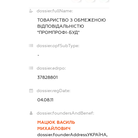
dossier.fullName:
ТОВАРИСТВО З ОБМЕЖЕНОЮ
ВІДПОВІДАЛЬНІСТЮ
"ПРОМПРОФІ-БУД"
dossier.opfSubType:
-
dossier.edrpo:
37828801
dossier.regDate:
04.08.11
dossier.foundersAndBenef:
МАЦЮК ВАСИЛЬ
МИХАЙЛОВИЧ
dossier.founderAddress
УКРАЇНА,