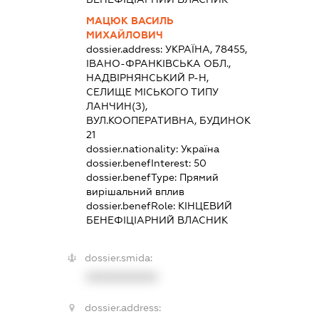
МАЦЮК ВАСИЛЬ
МИХАЙЛОВИЧ
dossier.address:
УКРАЇНА, 78455,
ІВАНО-ФРАНКІВСЬКА ОБЛ.,
НАДВІРНЯНСЬКИЙ Р-Н,
СЕЛИЩЕ МІСЬКОГО ТИПУ
ЛАНЧИН(З),
ВУЛ.КООПЕРАТИВНА, БУДИНОК
21
dossier.nationality:
Україна
dossier.benefInterest:
50
dossier.benefType:
Прямий
вирішальний вплив
dossier.benefRole:
КІНЦЕВИЙ
БЕНЕФІЦІАРНИЙ ВЛАСНИК
dossier.smida:
XXXXXXXXXX
dossier.address: