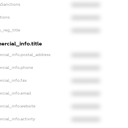
aSanctions
XXXXXXXXXX
tions
XXXXXXXXXX
n_reg_title
XXXXXXXXXX
rcial_info.title
rcial_info.postal_address
XXXXXXXXXX
rcial_info.phone
XXXXXXXXXX
rcial_info.fax
XXXXXXXXXX
rcial_info.email
XXXXXXXXXX
rcial_info.website
XXXXXXXXXX
cial_info.activity
XXXXXXXXXX