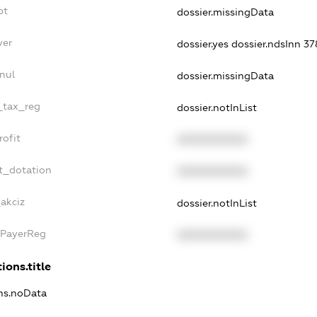
bt
dossier.missingData
yer
dossier.yes
dossier.ndsInn 3
nul
dossier.missingData
e_tax_reg
dossier.notInList
rofit
XXXXXXXXXX
t_dotation
XXXXXXXXXX
_akciz
dossier.notInList
xPayerReg
XXXXXXXXXX
ions.title
ons.noData