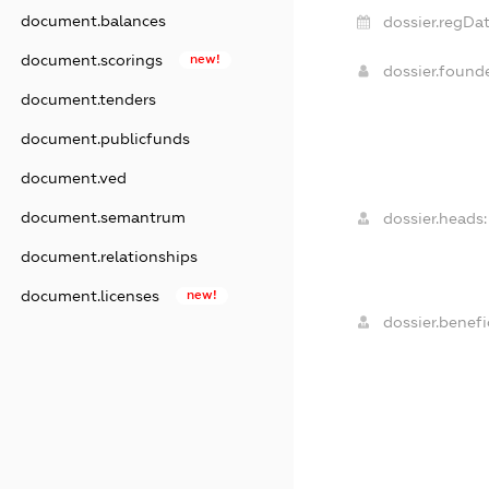
document.balances
dossier.regDat
document.scorings
new!
dossier.found
document.tenders
document.publicfunds
document.ved
document.semantrum
dossier.heads:
document.relationships
document.licenses
new!
dossier.benefic