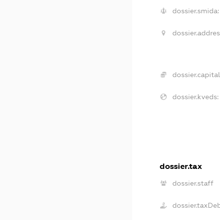
dossier.smida:
dossier.addres
dossier.capital
dossier.kveds:
dossier.tax
dossier.staff
dossier.taxDe