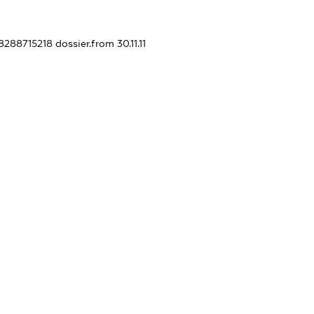
78288715218
dossier.from 30.11.11