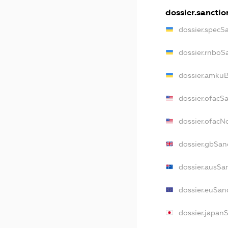
dossier.sanctio
dossier.specS
dossier.rnboS
dossier.amkuB
dossier.ofacS
dossier.ofac
dossier.gbSan
dossier.ausSa
dossier.euSan
dossier.japan