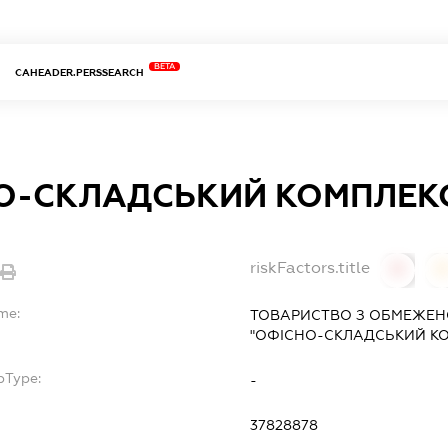
BETA
CAHEADER.PERSSEARCH
О-СКЛАДСЬКИЙ КОМПЛЕКС
riskFactors.title
0
me:
ТОВАРИСТВО З ОБМЕЖЕН
"ОФІСНО-СКЛАДСЬКИЙ КО
bType:
-
37828878