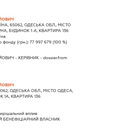
ЙОВИЧ
ЇНА, 65062, ОДЕСЬКА ОБЛ., МІСТО
НА, БУДИНОК 1-А, КВАРТИРА 136
їна
о фонду (грн.):
77 997 679
(100 %)
ЙОВИЧ
-
КЕРІВНИК
- dossier.from
ЙОВИЧ
5062, ОДЕСЬКА ОБЛ., МІСТО ОДЕСА,
К 1А, КВАРТИРА 136
ирішальний вплив
Й БЕНЕФІЦІАРНИЙ ВЛАСНИК