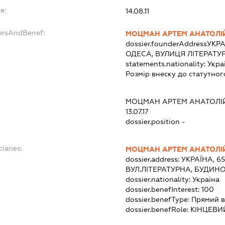
e:
14.08.11
ersAndBenef:
МОЦМАН АРТЕМ АНАТОЛІ
dossier.founderAddress
УКРА
ОДЕСА, ВУЛИЦЯ ЛІТЕРАТУР
statements.nationality:
Укра
Розмір внеску до статутног
МОЦМАН АРТЕМ АНАТОЛІ
13.07.17
dossier.position -
iaries:
МОЦМАН АРТЕМ АНАТОЛІ
dossier.address:
УКРАЇНА, 6
ВУЛ.ЛІТЕРАТУРНА, БУДИНО
dossier.nationality:
Україна
dossier.benefInterest:
100
dossier.benefType:
Прямий в
dossier.benefRole:
КІНЦЕВИ