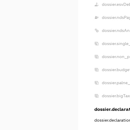
dossier.esvDe
dossier.ndsPa
dossier.ndsAn
dossier.singl
dossier.non_p
dossier.budge
dossier.palne
dossier.bigTa
dossier.declarat
dossier.declarati