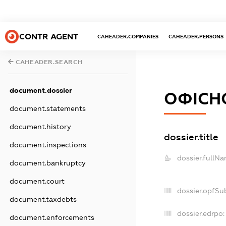
CONTR AGENT
CAHEADER.COMPANIES
CAHEADER.PERSONS
CAHEADER.SEARCH
document.dossier
ОФІСН
document.statements
document.history
dossier.title
document.inspections
dossier.fullNa
document.bankruptcy
document.court
dossier.opfSu
document.taxdebts
dossier.edrpo:
document.enforcements