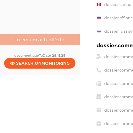
dossier.canad
dossier.rfSanc
dossier.russia
freemium.actualData
dossier.comme
document.dueToDate
28.11.25
dossier.comme
SEARCH.ONMONITORING
dossier.comme
dossier.comme
dossier.comme
dossier.comme
dossier.commer