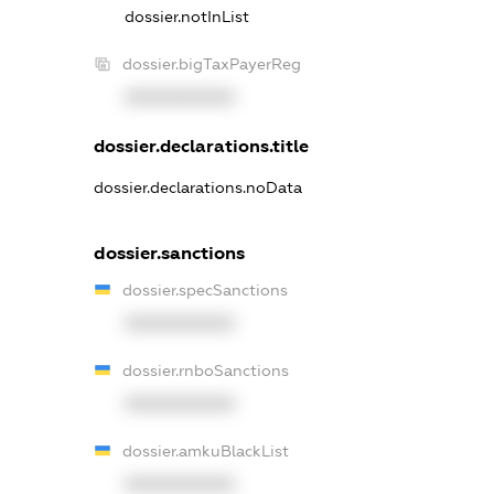
dossier.notInList
dossier.bigTaxPayerReg
XXXXXXXXXX
dossier.declarations.title
dossier.declarations.noData
dossier.sanctions
dossier.specSanctions
XXXXXXXXXX
dossier.rnboSanctions
XXXXXXXXXX
dossier.amkuBlackList
XXXXXXXXXX