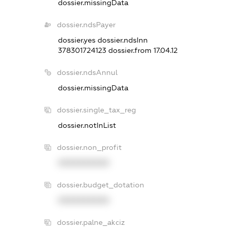
dossier.missingData
dossier.ndsPayer
dossier.yes
dossier.ndsInn
378301724123
dossier.from 17.04.12
dossier.ndsAnnul
dossier.missingData
dossier.single_tax_reg
dossier.notInList
dossier.non_profit
XXXXXXXXXX
dossier.budget_dotation
XXXXXXXXXX
dossier.palne_akciz