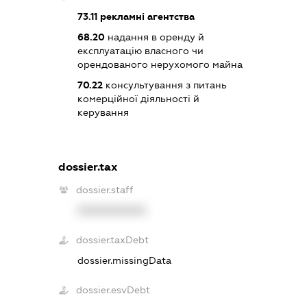
73.11
рекламні агентства
68.20
надання в оренду й
експлуатацію власного чи
орендованого нерухомого майна
70.22
консультування з питань
комерційної діяльності й
керування
dossier.tax
dossier.staff
XXXXXXXXXX
dossier.taxDebt
dossier.missingData
dossier.esvDebt