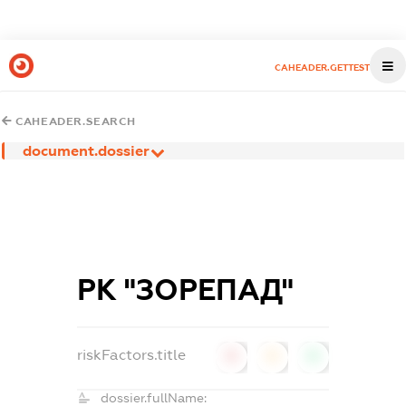
CAHEADER.GETTEST
CAHEADER.SEARCH
document.dossier
РК "ЗОРЕПАД"
riskFactors.title
0
0
0
dossier.fullName: